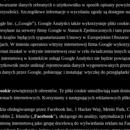
rzetwarzanie danych zebranych o użytkowniku w sposób opisany powyże
zyszłości. Szczegółowe informacje o wycofaniu zgody są dostępne na
ogle Inc. („Google”). Google Analytics także wykorzystuje pliki cook
przesyłane na serwery firmy Google w Stanach Zjednoczonych i tam prz
ch krajów będących sygnatariuszami Umowy w Europejskim Obszarze G
ch. W imieniu operatora witryny internetowej firma Google wykorzyst
emat działań w witrynie internetowej oraz w celu świadczenia innych u
internetową w kontekście usługi Google Analytics nie będzie powiąza
użytkownik może uniknąć rejestrowania danych wygenerowanych przez p
h danych przez Google, pobierając i instalując wtyczkę do przeglądark
ookie
zewnętrznych oferentów. Te pliki cookie umożliwiają nam dost
ronach internetowych. Korzystamy z następujących reklamowych plik
ędzia obsługiwanego przez Facebook Inc, 1 Hacker Way, Menlo Park, C
lin 2, Irlandia („
Facebook
”), służącego do analizy, optymalizacji i
stronę internetową jako grupę docelową do wyświetlania reklam na F