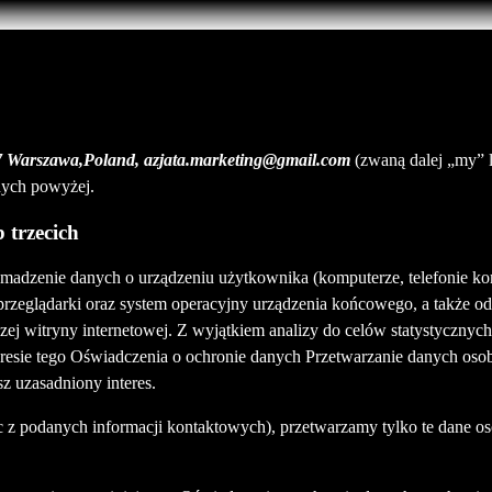
87 Warszawa,Poland, azjata.marketing@gmail.com
(zwaną dalej „my”
nych powyżej.
 trzecich
madzenie danych o urządzeniu użytkownika (komputerze, telefonie komó
przeglądarki oraz system operacyjny urządzenia końcowego, a także o
naszej witryny internetowej. Z wyjątkiem analizy do celów statystyczn
kresie tego Oświadczenia o ochronie danych Przetwarzanie danych osob
sz uzasadniony interes.
jąc z podanych informacji kontaktowych), przetwarzamy tylko te dane o