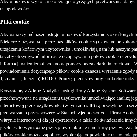
Aby umożliwić wykonanie operacji dotyczących przetwarzania danych
usługodawców.
Pliki cookie
Aby uatrakcyjnić nasze usługi i umożliwić korzystanie z określonych 
Niektóre z używanych przez nas plików cookie są usuwane po zakończeni
urządzeniu końcowym użytkownika i umożliwiają nam lub naszym partn
tak aby otrzymywać informacje o zapisywaniu plików cookie i decyd
informacji na ten temat podano w pomocy przeglądarki internetowej.
powiadomienia dotyczącego plików cookie oznacza wyrażenie zgody n
1, zdaniu 1, literze a) RODO. Poniżej przedstawiamy konkretne rodzaj
Korzystamy z Adobe Analytics, usługi firmy Adobe Systems Software I
przechowywane na urządzeniu użytkownika umożliwiające analizę jego 
internetowej przez użytkownika (w tym adres IP) są przesyłane na se
przetwarzania przez serwery w Stanach Zjednoczonych. Firma Adobe wy
witrynie internetowej dla jej operatorów, a także do świadczenia inny
jeżeli jest to wymagane przez prawo lub o ile inne firmy przetwarza
plików cookie można zapobiec, wybierając odpowiednie ustawienia prze