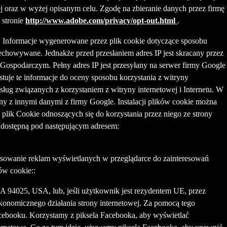
j oraz w wyżej opisanym celu. Zgodę na zbieranie danych przez firmę
 stronie
http://www.adobe.com/privacy/opt-out.html
.
ie. Informacje wygenerowane przez plik cookie dotyczące sposobu
echowywane. Jednakże przed przesłaniem adres IP jest skracany przez
ospodarczym. Pełny adres IP jest przesyłany na serwer firmy Google
uje te informacje do oceny sposobu korzystania z witryny
sług związanych z korzystaniem z witryny internetowej i Internetu. W
ny z innymi danymi z firmy Google. Instalacji plików cookie można
lik Cookie odnoszących się do korzystania przez niego ze strony
i dostępną pod następującym adresem:
osowanie reklam wyświetlanych w przeglądarce do zainteresowań
ów cookie::
A 94025, USA, lub, jeśli użytkownik jest rezydentem UE, przez
 ekonomicznego działania strony internetowej. Za pomocą tego
acebooku. Korzystamy z piksela Facebooka, aby wyświetlać