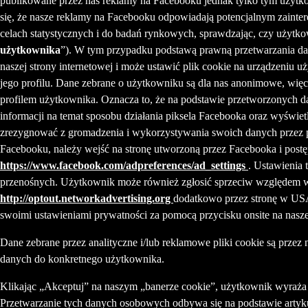
publikowane przez nas reklamy na Facebooku jednak tylko tym użytko
się, że nasze reklamy na Facebooku odpowiadają potencjalnym zaint
celach statystycznych i do badań rynkowych, sprawdzając, czy użytkow
użytkownika
”). W tym przypadku podstawą prawną przetwarzania dan
naszej strony internetowej i może ustawić plik cookie na urządzeniu u
jego profilu. Dane zebrane o użytkowniku są dla nas anonimowe, więc
profilem użytkownika. Oznacza to, że na podstawie przetworzonych d
informacji na temat sposobu działania piksela Facebooka oraz wyświet
zrezygnować z gromadzenia i wykorzystywania swoich danych przez p
Facebooku, należy wejść na stronę utworzoną przez Facebooka i post
https://www.facebook.com/adpreferences/ad_settings
. Ustawienia 
przenośnych. Użytkownik może również zgłosić sprzeciw względem wyk
http://optout.networkadvertising.org
dodatkowo przez stronę w U
swoimi ustawieniami prywatności za pomocą przycisku onsite na naszej
Dane zebrane przez analityczne i/lub reklamowe pliki cookie są prz
danych do konkretnego użytkownika.
Klikając „Akceptuj” na naszym „banerze cookie”, użytkownik wyraż
Przetwarzanie tych danych osobowych odbywa się na podstawie artykuł