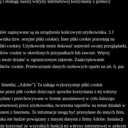
 i obsługę naszej witryny internetowej korzystamy z pomocy
, które zapisywane są na urządzeniu końcowym użytkownika. 3.1
ika (tzw. sesyjne pliki cookie). Inne pliki cookie pozostają na
liki cookie). Użytkownik może dokonać ustawień swojej przeglądarki,
ików cookie w określonych przypadkach lub zawsze. Więcej
na może działać w ograniczonym zakresie. Zaakceptowanie
ów cookie. Przetwarzanie danych osobowych oparto na art. 6, par.
Irlandia; „Adobe”). Ta usługa wykorzystuje pliki cookie
 przez plik cookie dotyczące sposobu korzystania z tej witryny
rzesyłane i przechowywane w formie anonimowej w celu dalszego
ernetowej przez użytkownika, tworzenia raportów na temat działań w
aniem z Internetu. Te informacje mogą być przesyłane do innych firm,
ika nie będzie powiązany z innymi danymi z firmy Adobe. Instalacji
e korzystać ze wszystkich funkcji tej witryny internetowej w pełnym