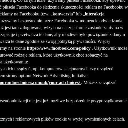
ernetową. Co za tym idzie, używamy piksela Facebooka, aby upewnić
 piksela Facebooka do śledzenia skuteczności reklam na Facebooku w
 reklamy na Facebooku (tzw. „
konwersja
” lub „
interakcja
jest używany bezpośrednio przez Facebooka w momencie odwiedzania
uż jest tam zalogowana, wizyta na naszej stronie zostanie zapisana w
zapisuje i przetwarza te dane, aby możliwe było powiązanie z danym
arza te dane zgodnie ze swoją polityką prywatności. Więcej
irmy na stronie
https://www.facebook.com/policy
. Użytkownik może
urować rodzaje reklam, które użytkownik chce zobaczyć na
na użytkowaniu:
szystkich urządzeń, np. komputerów stacjonarnych czy urządzeń
 strony opt-out Network Advertising Initiative
ouronlinechoices.com/uk/your-ad-choices/
. Możesz zarządzać
pseudonimizacji nie jest już możliwe bezpośrednie przyporządkowanie
ycznych i reklamowych plików cookie w wyżej wymienionych celach.