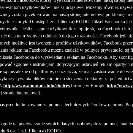
wnikom Facebooka, którzy wykazali zainteresowanie naszą stroną int
eresowaniom użytkowników i nie są uciążliwe. Możemy również używać
nicy zostali przekierowani na naszą stronę internetową po kliknięciu
ych jest artykuł 6 ustęp 1 zd. 1 litera a) RODO. Piksel Facebooka 
żytkownika. Jeśli następnie użytkownik zaloguje się na Facebooku lub j
 nie dają nam żadnych odniesień do jego tożsamości. Facebook jednak 
anych możliwe jest tworzenie profilów użytkowników. Facebook przetw
lania reklam na Facebooku można znaleźć w polityce prywatności tej f
iksela Facebooka do wyświetlania reklam na Facebooku. Aby skonfig
ępować zgodnie z instrukcjami dotyczącymi ustawień reklam opartych 
te są niezależne od platformy, co oznacza, że mają zastosowanie do w
orzystywania plików cookie do śledzenia i reklamy: za pośrednictwem
SA
http://www.aboutads.info/choices
i stronę w Europie
http://www.y
 stronie internetowej.
ez nas pseudonimizowane za pomocą technicznych środków ochrony. Po 
a zgodę na przetwarzanie swoich danych osobowych za pomocą analit
u 6 ust. 1 zd. 1 litera a) RODO.