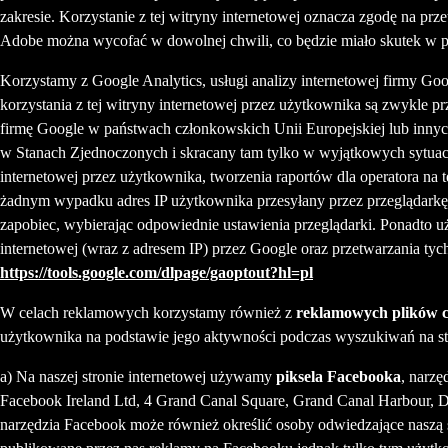
zakresie. Korzystanie z tej witryny internetowej oznacza zgodę na p
Adobe można wycofać w dowolnej chwili, co będzie miało skutek w pr
Korzystamy z Google Analytics, usługi analizy internetowej firmy Go
korzystania z tej witryny internetowej przez użytkownika są zwykle 
firmę Google w państwach członkowskich Unii Europejskiej lub inny
w Stanach Zjednoczonych i skracany tam tylko w wyjątkowych sytuacja
internetowej przez użytkownika, tworzenia raportów dla operatora na t
żadnym wypadku adres IP użytkownika przesyłany przez przeglądarkę 
zapobiec, wybierając odpowiednie ustawienia przeglądarki. Ponadto 
internetowej (wraz z adresem IP) przez Google oraz przetwarzania tyc
https://tools.google.com/dlpage/gaoptout?hl=pl
W celach reklamowych korzystamy również z
reklamowych plików c
użytkownika na podstawie jego aktywności podczas wyszukiwań na st
a) Na naszej stronie internetowej używamy
piksela Facebooka
, narz
Facebook Ireland Ltd, 4 Grand Canal Square, Grand Canal Harbour, Dub
narzędzia Facebook może również określić osoby odwiedzające naszą 