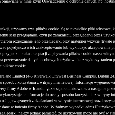
 omawiane w niniejszym Oświadczeniu o ochronie danych, np. hosting
funkcji, używamy tzw. plików cookie. Są to niewielkie pliki tekstowe
u sesji przeglądarki, czyli po zamknięciu przeglądarki przez użytkown
erom rozpoznanie jego przeglądarki przy następnej wizycie (trwałe p
ować pojedynczo o ich zaakceptowaniu lub wykluczyć akceptowanie pl
 W przypadku braku akceptacji zapisywania plików cookie nasza witry
a przetwarzanie danych osobowych użytkownika z wykorzystaniem plik
e plików cookie.
reland Limited (4-6 Riverwalk Citywest Business Campus, Dublin 24, 
sposobu korzystania z witryny internetowej. Informacje wygenerowane
rwery firmy Adobe w Irlandii, gdzie są anonimizowane, a następnie p
korzystuje te informacje do oceny sposobu korzystania z witryny int
ch usług związanych z działaniami w witrynie internetowej oraz korzyst
ją te dane w imieniu firmy Adobe. W żadnym wypadku adres IP użytkown
glądarki; należy jednak pamiętać, że użytkownik może nie być w stani