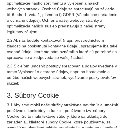
optimalizácie nášho sortimentu a vylepšenia našich
webových stránok. Osobné údaje sa spracúvajú na základe
čl. 6 ods. 1, veta 1, písmeno f) GDPR (Všeobecné nariadenie
o ochrane údajov). Ochrana našej webovej stránky a
optimalizácia našich služieb predstavujú z našej strany
legitímny záujem.
2.2 Ak nás budete kontaktovať (napr. prostredníctvom
žiadosti na poskytnuté kontaktné údaje), spracujeme iba také
osobné údaje, ktoré ste nám oznámili a ktoré sú potrebné na
spracovanie a zodpovedanie vašej žiadosti.
2.3 S cieľom umožniť postupy spracovania údajov uvedené v
tomto Vyhlásení o ochrane údajov, napr. na hosťovanie a
údržbu našich webových stránok, využívame poskytovateľov
služieb.
3. Súbory Cookie
3.1 Aby sme mohli naše služby atraktívne navrhnúť a umožniť
používanie konkrétnych funkcií, používame tzv. súbory
Cookie. Sú to malé textové súbory, ktoré sa ukladajú do
zariadenia.. Niektoré súbory Cookie, ktoré používame, sa
vymažú po ukončení relácie prehliadača, a teda po ukončení