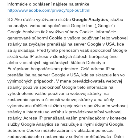
informácie o odhlásení nájdete na stránke
http://www.adobe.com/privacy/opt-out.html
3.3 Ako ďalšiu využívame službu
Google Analytics
, službu
na analýzu webu od spoločnosti Google Inc. („Google“).
Google Analytics tiež využíva súbory Cookie. Informácie
generované súbormi Cookie o vašom používaní tejto webovej
stránky sa zvyčajne prenášajú na server Google v USA, kde
sa aj ukladajú. Pred týmto prenosom však spoločnosť Google
skráti vašu IP adresu v členských štátoch Európskej únie
alebo v ostatných signatárskych štátoch Dohody o
Európskom hospodárskom priestore. Celá adresa IP sa
prenáša iba na server Google v USA, kde sa skracuje len vo
výnimočných prípadoch. V mene prevádzkovateľa webovej
stránky používa spoločnosť Google tieto informácie na
vyhodnotenie vášho používania webovej stránky, na
zostavenie správ o činnosti webovej stránky a na účely
vykonávania ďalších služieb spojených s používaním webovej
stránky a internetu vo vzťahu k prevádzkovateľovi webovej
stránky. Adresa IP prenášaná vaším prehliadačom v kontexte
služby Google Analytics sa nezlučuje s inými údajmi Google.
Súborom Cookie môžete zabrániť v ukladaní pomocou
zodpovedajúceho nastavenia v softvéri prehľadávača. Ďalej