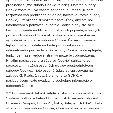
prehliadača (tzv. súbory Cookie relácie). Ostatné súbory
Cookie zostávajú vo vašom zariadení a umožňujú nám
rozpoznať váš prehliadač pri ďalšej návšteve (trvalé súbory
Cookie). Prehliadač si môžete nastaviť tak, aby ste boli
informovaní o používaní súborov Cookie a aby ste sa v
každom prípade mohli rozhodnúť, či ich prijmete, v určitých
prípadoch súbory Cookie akceptujete, alebo všeobecne
vylúčite akceptovanie súborov Cookie. Ďalšie informácie v
tejto súvislosti nájdete na karte pomocníka vášho
internetového prehliadača. Ak súbory Cookie neakceptujete,
funkčnosť našej webovej stránky môže byť obmedzená.
Prijatím nášho „Baneru súborov Cookie“ súhlasíte so
spracovaním vašich osobných údajov prostredníctvom
súborov Cookie.. Tieto osobné údaje sa spracúvajú na
základe čl. 6 ods. 1 veta 1 písmeno a) GDPR. V
nasledujúcom texte uvádzame podrobné informácie o
súboroch Cookie.
3.2 Používame
Adobe Analytics
, službu spoločnosti Adobe
Systems Software Ireland Limited (4-6 Riverwalk Citywest
Business Campus, Dublin 24, Írsko; ďalej len „Adobe“). Táto
služba používa súbory Cookie, ktoré sú uložené vo vašom