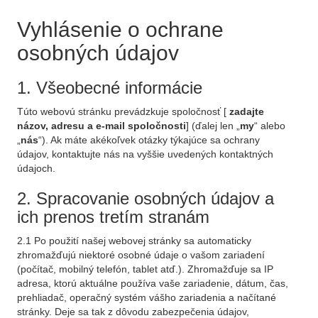
Vyhlásenie o ochrane
osobných údajov
1. Všeobecné informácie
Túto webovú stránku prevádzkuje spoločnosť [
zadajte
názov, adresu a e-mail spoločnosti
] (ďalej len „
my
“ alebo
„
nás
“). Ak máte akékoľvek otázky týkajúce sa ochrany
údajov, kontaktujte nás na vyššie uvedených kontaktných
údajoch.
2. Spracovanie osobných údajov a
ich prenos tretím stranám
2.1 Po použití našej webovej stránky sa automaticky
zhromažďujú niektoré osobné údaje o vašom zariadení
(počítač, mobilný telefón, tablet atď.). Zhromažďuje sa IP
adresa, ktorú aktuálne používa vaše zariadenie, dátum, čas,
prehliadač, operačný systém vášho zariadenia a načítané
stránky. Deje sa tak z dôvodu zabezpečenia údajov,