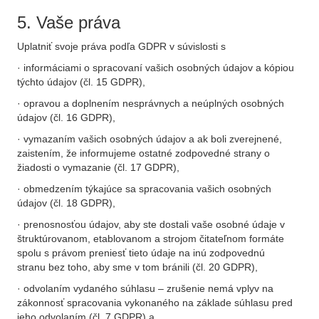
5. Vaše práva
Uplatniť svoje práva podľa GDPR v súvislosti s
· informáciami o spracovaní vašich osobných údajov a kópiou
týchto údajov (čl. 15 GDPR),
· opravou a doplnením nesprávnych a neúplných osobných
údajov (čl. 16 GDPR),
· vymazaním vašich osobných údajov a ak boli zverejnené,
zaistením, že informujeme ostatné zodpovedné strany o
žiadosti o vymazanie (čl. 17 GDPR),
· obmedzením týkajúce sa spracovania vašich osobných
údajov (čl. 18 GDPR),
· prenosnosťou údajov, aby ste dostali vaše osobné údaje v
štruktúrovanom, etablovanom a strojom čitateľnom formáte
spolu s právom preniesť tieto údaje na inú zodpovednú
stranu bez toho, aby sme v tom bránili (čl. 20 GDPR),
· odvolaním vydaného súhlasu – zrušenie nemá vplyv na
zákonnosť spracovania vykonaného na základe súhlasu pred
jeho odvolaním (čl. 7 GDPR) a