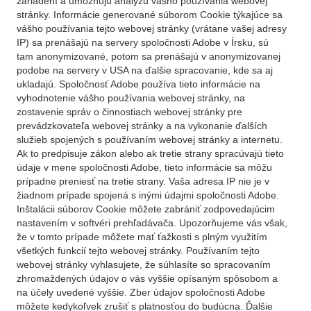
zariadení a umožňujú analýzu vášho používania webovej
stránky. Informácie generované súborom Cookie týkajúce sa
vášho používania tejto webovej stránky (vrátane vašej adresy
IP) sa prenášajú na servery spoločnosti Adobe v Írsku, sú
tam anonymizované, potom sa prenášajú v anonymizovanej
podobe na servery v USA na ďalšie spracovanie, kde sa aj
ukladajú. Spoločnosť Adobe používa tieto informácie na
vyhodnotenie vášho používania webovej stránky, na
zostavenie správ o činnostiach webovej stránky pre
prevádzkovateľa webovej stránky a na vykonanie ďalších
služieb spojených s používaním webovej stránky a internetu.
Ak to predpisuje zákon alebo ak tretie strany spracúvajú tieto
údaje v mene spoločnosti Adobe, tieto informácie sa môžu
prípadne preniesť na tretie strany. Vaša adresa IP nie je v
žiadnom prípade spojená s inými údajmi spoločnosti Adobe.
Inštalácii súborov Cookie môžete zabrániť zodpovedajúcim
nastavením v softvéri prehľadávača. Upozorňujeme vás však,
že v tomto prípade môžete mať ťažkosti s plným využitím
všetkých funkcií tejto webovej stránky. Používaním tejto
webovej stránky vyhlasujete, že súhlasíte so spracovaním
zhromaždených údajov o vás vyššie opísaným spôsobom a
na účely uvedené vyššie. Zber údajov spoločnosti Adobe
môžete kedykoľvek zrušiť s platnosťou do budúcna. Ďalšie