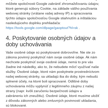
môžete spoločnosti Google zabrániť zhromažďovaniu údajov,
ktoré generujú súbory Cookie, na základe vášho používania
webovej stránky (vrátane vašej adresy IP) a spracovania
týchto údajov spoločnosťou Google stiahnutím a inštaláciou
nasledujúceho doplnku prehliadača:
https://tools.google.com/dlpage/gaoptout?hl=sk
.
4. Poskytovanie osobných údajov a
doby uchovávania
Vaše osobné údaje sú poskytované dobrovoľne. Nie ste zo
zákona povinný poskytnúť nám svoje osobné údaje. Ak nám
nechcete poskytnúť svoje osobné údaje, nemá to pre vás
žiadne iné následky, ako to, že nebudete môcť využívať naše
služby. Osobné údaje, ktoré nám poskytnete prostredníctvom
našej webovej stránky, sa ukladajú iba do doby, kým nebudú
splnené účely, na ktoré boli spracované. Odlišné doby
uchovávania môžu vyplynúť z legitímneho záujmu z našej
strany (napr. kvôli zaručeniu bezpečnosti údajov a
zabráneniu ich zneužitiu). Osobné údaje, ktoré musíme uložiť
z dôvodu zákonných alebo zmluvných povinností ukladania,
sú blokované.