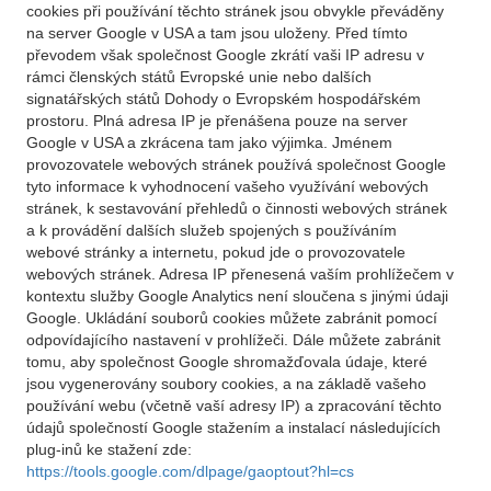
cookies při používání těchto stránek jsou obvykle převáděny
na server Google v USA a tam jsou uloženy. Před tímto
převodem však společnost Google zkrátí vaši IP adresu v
rámci členských států Evropské unie nebo dalších
signatářských států Dohody o Evropském hospodářském
prostoru. Plná adresa IP je přenášena pouze na server
Google v USA a zkrácena tam jako výjimka. Jménem
provozovatele webových stránek používá společnost Google
tyto informace k vyhodnocení vašeho využívání webových
stránek, k sestavování přehledů o činnosti webových stránek
a k provádění dalších služeb spojených s používáním
webové stránky a internetu, pokud jde o provozovatele
webových stránek. Adresa IP přenesená vaším prohlížečem v
kontextu služby Google Analytics není sloučena s jinými údaji
Google. Ukládání souborů cookies můžete zabránit pomocí
odpovídajícího nastavení v prohlížeči. Dále můžete zabránit
tomu, aby společnost Google shromažďovala údaje, které
jsou vygenerovány soubory cookies, a na základě vašeho
používání webu (včetně vaší adresy IP) a zpracování těchto
údajů společností Google stažením a instalací následujících
plug-inů ke stažení zde:
https://tools.google.com/dlpage/gaoptout?hl=cs