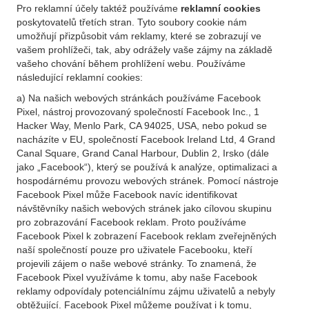
Pro reklamní účely taktéž používáme
reklamní cookies
poskytovatelů třetích stran. Tyto soubory cookie nám
umožňují přizpůsobit vám reklamy, které se zobrazují ve
vašem prohlížeči, tak, aby odrážely vaše zájmy na základě
vašeho chování během prohlížení webu. Používáme
následující reklamní cookies:
a) Na našich webových stránkách používáme Facebook
Pixel, nástroj provozovaný společností Facebook Inc., 1
Hacker Way, Menlo Park, CA 94025, USA, nebo pokud se
nacházíte v EU, společností Facebook Ireland Ltd, 4 Grand
Canal Square, Grand Canal Harbour, Dublin 2, Irsko (dále
jako „Facebook“), který se používá k analýze, optimalizaci a
hospodárnému provozu webových stránek. Pomocí nástroje
Facebook Pixel může Facebook navíc identifikovat
návštěvníky našich webových stránek jako cílovou skupinu
pro zobrazování Facebook reklam. Proto používáme
Facebook Pixel k zobrazení Facebook reklam zveřejněných
naší společností pouze pro uživatele Facebooku, kteří
projevili zájem o naše webové stránky. To znamená, že
Facebook Pixel využíváme k tomu, aby naše Facebook
reklamy odpovídaly potenciálnímu zájmu uživatelů a nebyly
obtěžující. Facebook Pixel můžeme používat i k tomu,