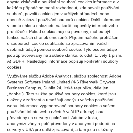
abyste získávali o používání souborů cookies informace a v
každém případě se mohli rozhodnout, zda povolit používání
souborů, povolit cookies jen v určitých případech nebo
obecně zakázat používání souborů cookies. Další informace
v tomto ohledu naleznete na kartě nápovědy internetového
prohlížeče. Pokud cookies nejsou povoleny, mohou být
funkce našich stránek omezené. Přijetím našeho prohlášení
o souborech cookie souhlasíte se zpracováním vašich
osobních údajů pomocí souborů cookie. Tyto osobní údaje
jsou zpracovávány na základě článku. 6, odst. 1, věty 1 písm.
A) GDPR. Následující informace popisují konkrétní soubory
cookies.
Využíváme službu Adobe Analytics, službu společnosti Adobe
Systems Software Ireland Limited (4-6 Riverwalk Citywest
Business Campus, Dublin 24, Irská republika, dále jen
„Adobe“). Tato služba používá soubory cookies, které jsou
uloženy v zařízení a umožňují analýzu vašeho používání
webu. Informace vygenerované soubory cookies o vašem
používání tohoto webu (včetně vaší IP adresy) jsou
převedeny na servery společnosti Adobe v Irsku,
anonymizovány a poté převedeny v anonymní podobě na
servery v USA pro další zpracování, a tam jsou i uloženy.