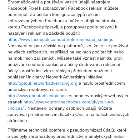
Shromažďování a používání vašich údajů nástrojem
Facebook Pixel k zobrazování Facebook reklam můžete
odmítnout. Za účelem konfigurace typů reklam
zobrazovaných na Facebooku můžete přejít na stránku,
kterou Facebook připravil, a postupovat podle pokynů k
nastavení reklam na základě použití:
https://www.facebook.com/adpreferences/ad_settings
.
Nastavení nejsou závislá na platformě, tzn. že je lze používat
na všech zařízeních, například na stolních počítačích nebo
na mobilních zařízeních. Můžete také vznést námitku proti
používání souborů cookie pro účely sledování a reklamní
účely: prostřednictvím stránky s přehledem možností
odhlášení iniciativy Network Advertising Initiative
http://optout.networkadvertising.org
a navíc prostřednictvím
amerických webových stránek
http://www.aboutads.info/choices
nebo evropských webových
stránek
http://www.youronlinechoices.com/uk/your-ad-
choices/
. Nastavení ochrany osobních údajů můžete
spravovat prostřednictvím tlačítka Onsite na našich webových
stránkách.
Přijímáme technická opatření k pseudonymizaci údajů, které
o vás byly shromážděny prostřednictvím analytických nebo