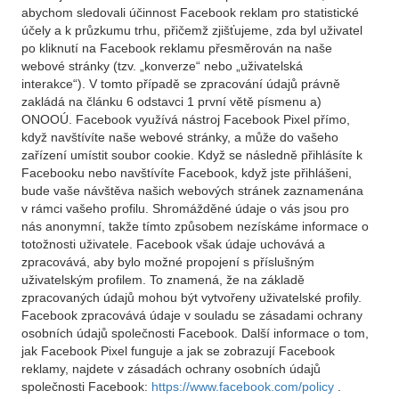
abychom sledovali účinnost Facebook reklam pro statistické
účely a k průzkumu trhu, přičemž zjišťujeme, zda byl uživatel
po kliknutí na Facebook reklamu přesměrován na naše
webové stránky (tzv. „konverze“ nebo „uživatelská
interakce“). V tomto případě se zpracování údajů právně
zakládá na článku 6 odstavci 1 první větě písmenu a)
ONOOÚ. Facebook využívá nástroj Facebook Pixel přímo,
když navštívíte naše webové stránky, a může do vašeho
zařízení umístit soubor cookie. Když se následně přihlásíte k
Facebooku nebo navštívíte Facebook, když jste přihlášeni,
bude vaše návštěva našich webových stránek zaznamenána
v rámci vašeho profilu. Shromážděné údaje o vás jsou pro
nás anonymní, takže tímto způsobem nezískáme informace o
totožnosti uživatele. Facebook však údaje uchovává a
zpracovává, aby bylo možné propojení s příslušným
uživatelským profilem. To znamená, že na základě
zpracovaných údajů mohou být vytvořeny uživatelské profily.
Facebook zpracovává údaje v souladu se zásadami ochrany
osobních údajů společnosti Facebook. Další informace o tom,
jak Facebook Pixel funguje a jak se zobrazují Facebook
reklamy, najdete v zásadách ochrany osobních údajů
společnosti Facebook:
https://www.facebook.com/policy
.