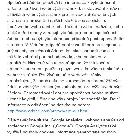
Společnost Adobe používá tyto informace k vyhodnocení
vašeho používání webových stránek, k sestavování zpráv o
aktivitách webových stránek pro provozovatele webových
stránek a k provádění dalších služeb souvisejících s
používáním webu a internetu. Pokud to zákon nařizuje, nebo
jestliže třetí strany zpracují tyto údaje jménem společnosti
Adobe, mohou být tyto informace případně postoupeny třetím
stranám. V žádném případě není vaše IP adresa spojena s
jinými daty společnosti Adobe. Instalaci souborů cookies
můžete zabránit pomocí odpovídajícího nastavení v
prohlížeči. Nicméně vás upozorňujeme, že v takovém
případě budete mít potíže s plným využitím všech funkcí této
webové stránky. Používáním této webové stránky
prohlašujete, že souhlasíte se zpracováním shromážděných
údajů o vás výše popsaným způsobem a za výše uvedeným
účelem. Shromažďování dat pro společnost Adobe můžete
ukončit kdykoli, účinek se však projeví se zpožděním. Další
informace o odhlášení se dozvíte na adrese
http://www.adobe.com/privacy/opt-out.html
.
Dále zavádíme službu Google Analytics, webovou analýzu od
společnosti Google Inc. („Google“). Google Analytics také
využívá soubory cookies. Informace generované soubory