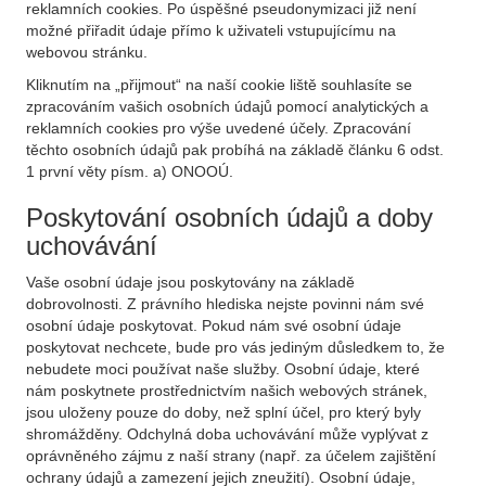
reklamních cookies. Po úspěšné pseudonymizaci již není
možné přiřadit údaje přímo k uživateli vstupujícímu na
webovou stránku.
Kliknutím na „přijmout“ na naší cookie liště souhlasíte se
zpracováním vašich osobních údajů pomocí analytických a
reklamních cookies pro výše uvedené účely. Zpracování
těchto osobních údajů pak probíhá na základě článku 6 odst.
1 první věty písm. a) ONOOÚ.
Poskytování osobních údajů a doby
uchovávání
Vaše osobní údaje jsou poskytovány na základě
dobrovolnosti. Z právního hlediska nejste povinni nám své
osobní údaje poskytovat. Pokud nám své osobní údaje
poskytovat nechcete, bude pro vás jediným důsledkem to, že
nebudete moci používat naše služby. Osobní údaje, které
nám poskytnete prostřednictvím našich webových stránek,
jsou uloženy pouze do doby, než splní účel, pro který byly
shromážděny. Odchylná doba uchovávání může vyplývat z
oprávněného zájmu z naší strany (např. za účelem zajištění
ochrany údajů a zamezení jejich zneužití). Osobní údaje,