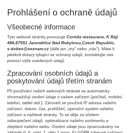
Prohlášení o ochraně údajů
Všeobecné informace
Tyto webové stránky provozuje
Corrida restaurace, K Ráji
486,67551 Jaroměřice Nad Rokytnou,Czech Republic,
s.dobes@seznam.cz
(dále jen „my“ nebo „nás“). Máte-li
jakékoli dotazy týkající se ochrany údajů, kontaktujte nás
pomocí výše uvedených údajů.
Zpracování osobních údajů a
poskytování údajů třetím stranám
Při používání našich webových stránek se automaticky
shromažďují osobní údaje o vašem zařízení (počítač, mobilní
telefon, tablet atd.). Zároveň se používá IP adresa vašeho
zařízení, datum, čas, prohlížeč, operační systém vašeho
zařízení a načtené stránky. To se děje za účelem
zabezpečení údajů, optimalizace našeho sortimentu a
zlepšení našeho webu. Osobní údaje jsou zpracovávány na
základě čl. 6, odst. 1, věty 1 písm. F) GDPR (obecné nařízení