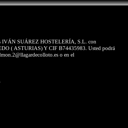
 web es IVÁN SUÁREZ HOSTELERÍA, S.L. con
EDO ( ASTURIAS) Y CIF B74435983. Usted podrá
admon.2@llagardecolloto.es o en el
s