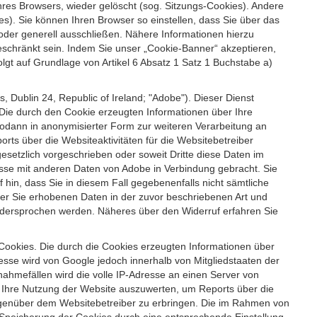
es Browsers, wieder gelöscht (sog. Sitzungs-Cookies). Andere
). Sie können Ihren Browser so einstellen, dass Sie über das
der generell ausschließen. Nähere Informationen hierzu
geschränkt sein. Indem Sie unser „Cookie-Banner“ akzeptieren,
t auf Grundlage von Artikel 6 Absatz 1 Satz 1 Buchstabe a)
 Dublin 24, Republic of Ireland; "Adobe"). Dieser Dienst
Die durch den Cookie erzeugten Informationen über Ihre
sodann in anonymisierter Form zur weiteren Verarbeitung an
ts über die Websiteaktivitäten für die Websitebetreiber
setzlich vorgeschrieben oder soweit Dritte diese Daten im
esse mit anderen Daten von Adobe in Verbindung gebracht. Sie
 hin, dass Sie in diesem Fall gegebenenfalls nicht sämtliche
ber Sie erhobenen Daten in der zuvor beschriebenen Art und
idersprochen werden. Näheres über den Widerruf erfahren Sie
 Cookies. Die durch die Cookies erzeugten Informationen über
esse wird von Google jedoch innerhalb von Mitgliedstaaten der
hmefällen wird die volle IP-Adresse an einen Server von
m Ihre Nutzung der Website auszuwerten, um Reports über die
egenüber dem Websitebetreiber zu erbringen. Die im Rahmen von