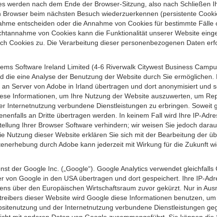
s werden nach dem Ende der Browser-Sitzung, also nach Schließen Ihr
n Browser beim nächsten Besuch wiederzuerkennen (persistente Cookies
ahme entscheiden oder die Annahme von Cookies für bestimmte Fälle o
r Nichtannahme von Cookies kann die Funktionalität unserer Website ein
h Cookies zu. Die Verarbeitung dieser personenbezogenen Daten erfolg
ems Software Ireland Limited (4-6 Riverwalk Citywest Business Campus,
d die eine Analyse der Benutzung der Website durch Sie ermöglichen. 
n an Server von Adobe in Irland übertragen und dort anonymisiert und 
iese Informationen, um Ihre Nutzung der Website auszuwerten, um Repor
Internetnutzung verbundene Dienstleistungen zu erbringen. Soweit ge
nenfalls an Dritte übertragen werden. In keinem Fall wird Ihre IP-Adr
ellung Ihrer Browser Software verhindern; wir weisen Sie jedoch darauf
ie Nutzung dieser Website erklären Sie sich mit der Bearbeitung der ü
nerhebung durch Adobe kann jederzeit mit Wirkung für die Zukunft w
st der Google Inc. („Google“). Google Analytics verwendet gleichfalls
r von Google in den USA übertragen und dort gespeichert. Ihre IP-Adr
s über den Europäischen Wirtschaftsraum zuvor gekürzt. Nur in Ausna
etreibers dieser Website wird Google diese Informationen benutzen, u
bsitenutzung und der Internetnutzung verbundene Dienstleistungen g