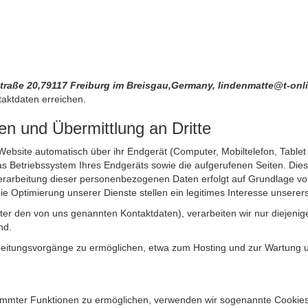
traße 20,79117 Freiburg im Breisgau,Germany, lindenmatte@t-onl
aktdaten erreichen.
n und Übermittlung an Dritte
site automatisch über ihr Endgerät (Computer, Mobiltelefon, Tablet et
 Betriebssystem Ihres Endgeräts sowie die aufgerufenen Seiten. Dies 
rarbeitung dieser personenbezogenen Daten erfolgt auf Grundlage von
Optimierung unserer Dienste stellen ein legitimes Interesse unsererse
unter den von uns genannten Kontaktdaten), verarbeiten wir nur diejen
nd.
itungsvorgänge zu ermöglichen, etwa zum Hosting und zur Wartung uns
timmter Funktionen zu ermöglichen, verwenden wir sogenannte Cookies. 