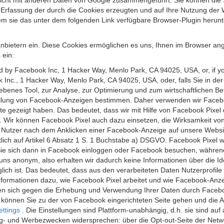
 nicht mit anderen Daten von Google zusammengeführt. Sie können die
 Erfassung der durch die Cookies erzeugten und auf Ihre Nutzung der 
m sie das unter dem folgenden Link verfügbare Browser-Plugin herunte
anbietern ein. Diese Cookies ermöglichen es uns, Ihnen im Browser ang
 ein:
ed by Facebook Inc, 1 Hacker Way, Menlo Park, CA 94025, USA, or, if y
 Inc., 1 Hacker Way, Menlo Park, CA 94025, USA, oder, falls Sie in de
riebenes Tool, zur Analyse, zur Optimierung und zum wirtschaftlichen B
ellung von Facebook-Anzeigen bestimmen. Daher verwenden wir Faceboo
te gezeigt haben. Das bedeutet, dass wir mit Hilfe von Facebook Pixe
n. Wir können Facebook Pixel auch dazu einsetzen, die Wirksamkeit vo
Nutzer nach dem Anklicken einer Facebook-Anzeige auf unsere Website
chtlich auf Artikel 6 Absatz 1 S. 1 Buchstabe a) DSGVO. Facebook Pixel
e sich dann in Facebook einloggen oder Facebook besuchen, während S
uns anonym, also erhalten wir dadurch keine Informationen über die Ide
ich ist. Das bedeutet, dass aus den verarbeiteten Daten Nutzerprofile
ormationen dazu, wie Facebook Pixel arbeitet und wie Facebook-Anzei
nen sich gegen die Erhebung und Verwendung Ihrer Daten durch Faceb
, können Sie zu der von Facebook eingerichteten Seite gehen und die 
ettings
. Die Einstellungen sind Plattform-unabhängig, d.h. sie sind a
- und Werbezwecken widersprechen: über die Opt-out-Seite der Network