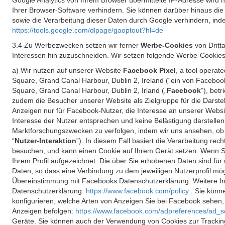
Google Analytics von Ihrem Browser übermittelte IP-Adresse wird
Ihrer Browser-Software verhindern. Sie können darüber hinaus die
sowie die Verarbeitung dieser Daten durch Google verhindern, inde
https://tools.google.com/dlpage/gaoptout?hl=de
3.4 Zu Werbezwecken setzen wir ferner
Werbe-Cookies
von Dritt
Interessen hin zuzuschneiden. Wir setzen folgende Werbe-Cookies
a) Wir nutzen auf unserer Website
Facebook Pixel
, a tool operat
Square, Grand Canal Harbour, Dublin 2, Ireland (“ein von Facebook
Square, Grand Canal Harbour, Dublin 2, Irland („
Facebook
”), bet
zudem die Besucher unserer Website als Zielgruppe für die Darst
Anzeigen nur für Facebook-Nutzer, die Interesse an unserer Websi
Interesse der Nutzer entsprechen und keine Belästigung darstelle
Marktforschungszwecken zu verfolgen, indem wir uns ansehen, ob 
“
Nutzer-Interaktion
”). In diesem Fall basiert die Verarbeitung re
besuchen, und kann einen Cookie auf Ihrem Gerät setzen. Wenn Si
Ihrem Profil aufgezeichnet. Die über Sie erhobenen Daten sind für 
Daten, so dass eine Verbindung zu dem jeweiligen Nutzerprofil mögl
Übereinstimmung mit Facebooks Datenschutzerklärung. Weitere Inf
Datenschutzerklärung:
https://www.facebook.com/policy
. Sie kön
konfigurieren, welche Arten von Anzeigen Sie bei Facebook sehen
Anzeigen befolgen:
https://www.facebook.com/adpreferences/ad_s
Geräte. Sie können auch der Verwendung von Cookies zur Tracking