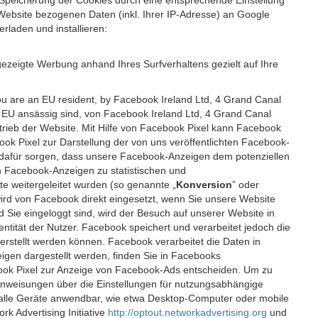
 Speicherung der Cookies durch eine entsprechende Einstellung
Website bezogenen Daten (inkl. Ihrer IP-Adresse) an Google
rladen und installieren:
ezeigte Werbung anhand Ihres Surfverhaltens gezielt auf Ihre
ou are an EU resident, by Facebook Ireland Ltd, 4 Grand Canal
r EU ansässig sind, von Facebook Ireland Ltd, 4 Grand Canal
etrieb der Website. Mit Hilfe von Facebook Pixel kann Facebook
k Pixel zur Darstellung der von uns veröffentlichten Facebook-
l dafür sorgen, dass unsere Facebook-Anzeigen dem potenziellen
n Facebook-Anzeigen zu statistischen und
 weitergeleitet wurden (so genannte „
Konversion
” oder
 wird von Facebook direkt eingesetzt, wenn Sie unsere Website
ie eingeloggt sind, wird der Besuch auf unserer Website in
ntität der Nutzer. Facebook speichert und verarbeitet jedoch die
 erstellt werden können. Facebook verarbeitet die Daten in
gen dargestellt werden, finden Sie in Facebooks
ook Pixel zur Anzeige von Facebook-Ads entscheiden. Um zu
Anweisungen über die Einstellungen für nutzungsabhängige
uf alle Geräte anwendbar, wie etwa Desktop-Computer oder mobile
 Advertising Initiative
http://optout.networkadvertising.org
und