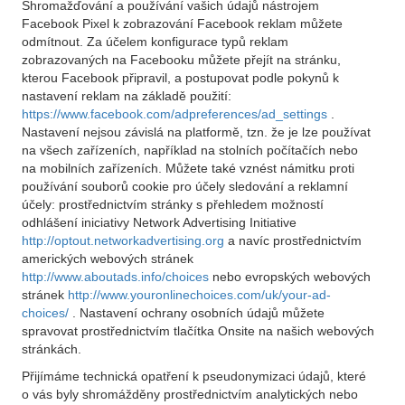
Shromažďování a používání vašich údajů nástrojem
Facebook Pixel k zobrazování Facebook reklam můžete
odmítnout. Za účelem konfigurace typů reklam
zobrazovaných na Facebooku můžete přejít na stránku,
kterou Facebook připravil, a postupovat podle pokynů k
nastavení reklam na základě použití:
https://www.facebook.com/adpreferences/ad_settings
.
Nastavení nejsou závislá na platformě, tzn. že je lze používat
na všech zařízeních, například na stolních počítačích nebo
na mobilních zařízeních. Můžete také vznést námitku proti
používání souborů cookie pro účely sledování a reklamní
účely: prostřednictvím stránky s přehledem možností
odhlášení iniciativy Network Advertising Initiative
http://optout.networkadvertising.org
a navíc prostřednictvím
amerických webových stránek
http://www.aboutads.info/choices
nebo evropských webových
stránek
http://www.youronlinechoices.com/uk/your-ad-
choices/
. Nastavení ochrany osobních údajů můžete
spravovat prostřednictvím tlačítka Onsite na našich webových
stránkách.
Přijímáme technická opatření k pseudonymizaci údajů, které
o vás byly shromážděny prostřednictvím analytických nebo