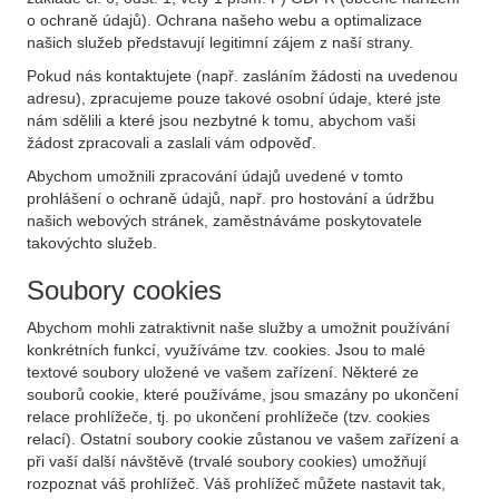
o ochraně údajů). Ochrana našeho webu a optimalizace
našich služeb představují legitimní zájem z naší strany.
Pokud nás kontaktujete (např. zasláním žádosti na uvedenou
adresu), zpracujeme pouze takové osobní údaje, které jste
nám sdělili a které jsou nezbytné k tomu, abychom vaši
žádost zpracovali a zaslali vám odpověď.
Abychom umožnili zpracování údajů uvedené v tomto
prohlášení o ochraně údajů, např. pro hostování a údržbu
našich webových stránek, zaměstnáváme poskytovatele
takovýchto služeb.
Soubory cookies
Abychom mohli zatraktivnit naše služby a umožnit používání
konkrétních funkcí, využíváme tzv. cookies. Jsou to malé
textové soubory uložené ve vašem zařízení. Některé ze
souborů cookie, které používáme, jsou smazány po ukončení
relace prohlížeče, tj. po ukončení prohlížeče (tzv. cookies
relací). Ostatní soubory cookie zůstanou ve vašem zařízení a
při vaší další návštěvě (trvalé soubory cookies) umožňují
rozpoznat váš prohlížeč. Váš prohlížeč můžete nastavit tak,