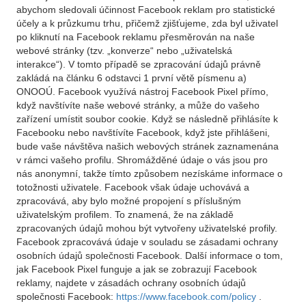
abychom sledovali účinnost Facebook reklam pro statistické
účely a k průzkumu trhu, přičemž zjišťujeme, zda byl uživatel
po kliknutí na Facebook reklamu přesměrován na naše
webové stránky (tzv. „konverze“ nebo „uživatelská
interakce“). V tomto případě se zpracování údajů právně
zakládá na článku 6 odstavci 1 první větě písmenu a)
ONOOÚ. Facebook využívá nástroj Facebook Pixel přímo,
když navštívíte naše webové stránky, a může do vašeho
zařízení umístit soubor cookie. Když se následně přihlásíte k
Facebooku nebo navštívíte Facebook, když jste přihlášeni,
bude vaše návštěva našich webových stránek zaznamenána
v rámci vašeho profilu. Shromážděné údaje o vás jsou pro
nás anonymní, takže tímto způsobem nezískáme informace o
totožnosti uživatele. Facebook však údaje uchovává a
zpracovává, aby bylo možné propojení s příslušným
uživatelským profilem. To znamená, že na základě
zpracovaných údajů mohou být vytvořeny uživatelské profily.
Facebook zpracovává údaje v souladu se zásadami ochrany
osobních údajů společnosti Facebook. Další informace o tom,
jak Facebook Pixel funguje a jak se zobrazují Facebook
reklamy, najdete v zásadách ochrany osobních údajů
společnosti Facebook:
https://www.facebook.com/policy
.