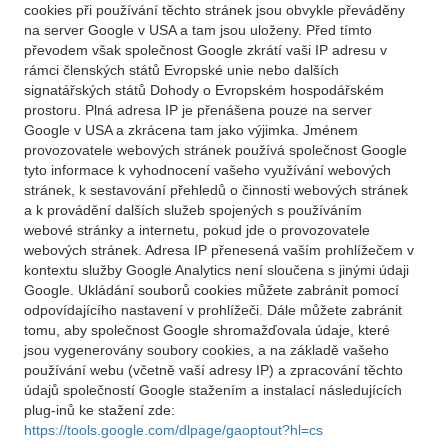
cookies při používání těchto stránek jsou obvykle převáděny
na server Google v USA a tam jsou uloženy. Před tímto
převodem však společnost Google zkrátí vaši IP adresu v
rámci členských států Evropské unie nebo dalších
signatářských států Dohody o Evropském hospodářském
prostoru. Plná adresa IP je přenášena pouze na server
Google v USA a zkrácena tam jako výjimka. Jménem
provozovatele webových stránek používá společnost Google
tyto informace k vyhodnocení vašeho využívání webových
stránek, k sestavování přehledů o činnosti webových stránek
a k provádění dalších služeb spojených s používáním
webové stránky a internetu, pokud jde o provozovatele
webových stránek. Adresa IP přenesená vaším prohlížečem v
kontextu služby Google Analytics není sloučena s jinými údaji
Google. Ukládání souborů cookies můžete zabránit pomocí
odpovídajícího nastavení v prohlížeči. Dále můžete zabránit
tomu, aby společnost Google shromažďovala údaje, které
jsou vygenerovány soubory cookies, a na základě vašeho
používání webu (včetně vaší adresy IP) a zpracování těchto
údajů společností Google stažením a instalací následujících
plug-inů ke stažení zde:
https://tools.google.com/dlpage/gaoptout?hl=cs