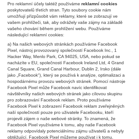
Pro reklamní účely taktéž používáme
reklamní cookies
poskytovatelů třetích stran. Tyto soubory cookie nám
umožňují přizpůsobit vám reklamy, které se zobrazují ve
vašem prohlížeči, tak, aby odrážely vaše zájmy na základě
vašeho chování během prohlížení webu. Používáme
následující reklamní cookies:
a) Na našich webových stránkách používáme Facebook
Pixel, nástroj provozovaný společností Facebook Inc., 1
Hacker Way, Menlo Park, CA 94025, USA, nebo pokud se
nacházíte v EU, společností Facebook Ireland Ltd, 4 Grand
Canal Square, Grand Canal Harbour, Dublin 2, Irsko (dále
jako „Facebook“), který se používá k analýze, optimalizaci a
hospodárnému provozu webových stránek. Pomocí nástroje
Facebook Pixel může Facebook navíc identifikovat
návštěvníky našich webových stránek jako cílovou skupinu
pro zobrazování Facebook reklam. Proto používáme
Facebook Pixel k zobrazení Facebook reklam zveřejněných
naší společností pouze pro uživatele Facebooku, kteří
projevili zájem o naše webové stránky. To znamená, že
Facebook Pixel využíváme k tomu, aby naše Facebook
reklamy odpovídaly potenciálnímu zájmu uživatelů a nebyly
obtěžující. Facebook Pixel můžeme používat i k tomu,