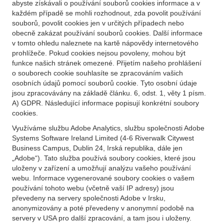
abyste získávali o používání souborů cookies informace a v
každém případě se mohli rozhodnout, zda povolit používání
souborů, povolit cookies jen v určitých případech nebo
obecně zakázat používání souborů cookies. Další informace
v tomto ohledu naleznete na kartě nápovědy internetového
prohlížeče. Pokud cookies nejsou povoleny, mohou být
funkce našich stránek omezené. Přijetím našeho prohlášení
o souborech cookie souhlasíte se zpracováním vašich
osobních údajů pomocí souborů cookie. Tyto osobní údaje
jsou zpracovávány na základě článku. 6, odst. 1, věty 1 písm.
A) GDPR. Následující informace popisují konkrétní soubory
cookies.
Využíváme službu Adobe Analytics, službu společnosti Adobe
Systems Software Ireland Limited (4-6 Riverwalk Citywest
Business Campus, Dublin 24, Irská republika, dále jen
„Adobe“). Tato služba používá soubory cookies, které jsou
uloženy v zařízení a umožňují analýzu vašeho používání
webu. Informace vygenerované soubory cookies o vašem
používání tohoto webu (včetně vaší IP adresy) jsou
převedeny na servery společnosti Adobe v Irsku,
anonymizovány a poté převedeny v anonymní podobě na
servery v USA pro další zpracování, a tam jsou i uloženy.