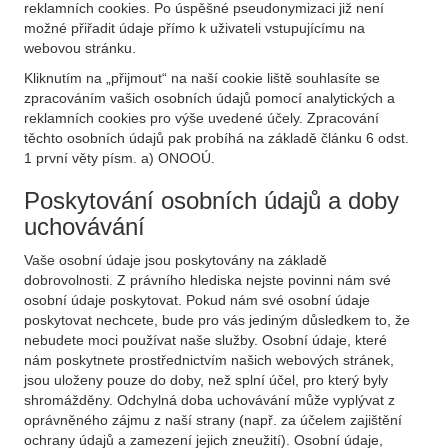
reklamních cookies. Po úspěšné pseudonymizaci již není
možné přiřadit údaje přímo k uživateli vstupujícímu na
webovou stránku.
Kliknutím na „přijmout“ na naší cookie liště souhlasíte se
zpracováním vašich osobních údajů pomocí analytických a
reklamních cookies pro výše uvedené účely. Zpracování
těchto osobních údajů pak probíhá na základě článku 6 odst.
1 první věty písm. a) ONOOÚ.
Poskytování osobních údajů a doby
uchovávání
Vaše osobní údaje jsou poskytovány na základě
dobrovolnosti. Z právního hlediska nejste povinni nám své
osobní údaje poskytovat. Pokud nám své osobní údaje
poskytovat nechcete, bude pro vás jediným důsledkem to, že
nebudete moci používat naše služby. Osobní údaje, které
nám poskytnete prostřednictvím našich webových stránek,
jsou uloženy pouze do doby, než splní účel, pro který byly
shromážděny. Odchylná doba uchovávání může vyplývat z
oprávněného zájmu z naší strany (např. za účelem zajištění
ochrany údajů a zamezení jejich zneužití). Osobní údaje,