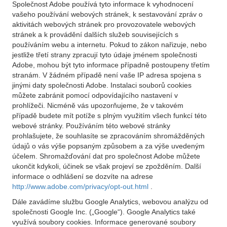
Společnost Adobe používá tyto informace k vyhodnocení
vašeho používání webových stránek, k sestavování zpráv o
aktivitách webových stránek pro provozovatele webových
stránek a k provádění dalších služeb souvisejících s
používáním webu a internetu. Pokud to zákon nařizuje, nebo
jestliže třetí strany zpracují tyto údaje jménem společnosti
Adobe, mohou být tyto informace případně postoupeny třetím
stranám. V žádném případě není vaše IP adresa spojena s
jinými daty společnosti Adobe. Instalaci souborů cookies
můžete zabránit pomocí odpovídajícího nastavení v
prohlížeči. Nicméně vás upozorňujeme, že v takovém
případě budete mít potíže s plným využitím všech funkcí této
webové stránky. Používáním této webové stránky
prohlašujete, že souhlasíte se zpracováním shromážděných
údajů o vás výše popsaným způsobem a za výše uvedeným
účelem. Shromažďování dat pro společnost Adobe můžete
ukončit kdykoli, účinek se však projeví se zpožděním. Další
informace o odhlášení se dozvíte na adrese
http://www.adobe.com/privacy/opt-out.html
.
Dále zavádíme službu Google Analytics, webovou analýzu od
společnosti Google Inc. („Google“). Google Analytics také
využívá soubory cookies. Informace generované soubory