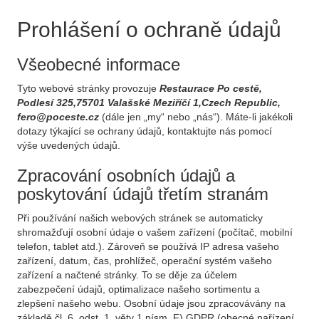
Prohlášení o ochraně údajů
Všeobecné informace
Tyto webové stránky provozuje
Restaurace Po cestě,
Podlesí 325,75701 Valašské Meziříčí 1,Czech Republic,
fero@poceste.cz
(dále jen „my“ nebo „nás“). Máte-li jakékoli
dotazy týkající se ochrany údajů, kontaktujte nás pomocí
výše uvedených údajů.
Zpracování osobních údajů a
poskytování údajů třetím stranám
Při používání našich webových stránek se automaticky
shromažďují osobní údaje o vašem zařízení (počítač, mobilní
telefon, tablet atd.). Zároveň se používá IP adresa vašeho
zařízení, datum, čas, prohlížeč, operační systém vašeho
zařízení a načtené stránky. To se děje za účelem
zabezpečení údajů, optimalizace našeho sortimentu a
zlepšení našeho webu. Osobní údaje jsou zpracovávány na
základě čl. 6, odst. 1, věty 1 písm. F) GDPR (obecné nařízení