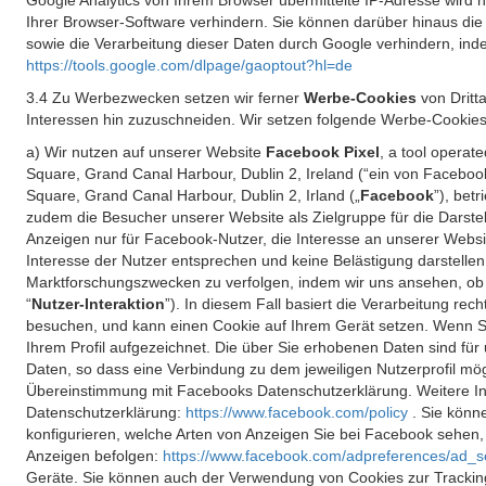
Google Analytics von Ihrem Browser übermittelte IP-Adresse wird
Ihrer Browser-Software verhindern. Sie können darüber hinaus die
sowie die Verarbeitung dieser Daten durch Google verhindern, inde
https://tools.google.com/dlpage/gaoptout?hl=de
3.4 Zu Werbezwecken setzen wir ferner
Werbe-Cookies
von Dritt
Interessen hin zuzuschneiden. Wir setzen folgende Werbe-Cookies
a) Wir nutzen auf unserer Website
Facebook Pixel
, a tool operat
Square, Grand Canal Harbour, Dublin 2, Ireland (“ein von Facebook
Square, Grand Canal Harbour, Dublin 2, Irland („
Facebook
”), bet
zudem die Besucher unserer Website als Zielgruppe für die Darst
Anzeigen nur für Facebook-Nutzer, die Interesse an unserer Websi
Interesse der Nutzer entsprechen und keine Belästigung darstelle
Marktforschungszwecken zu verfolgen, indem wir uns ansehen, ob 
“
Nutzer-Interaktion
”). In diesem Fall basiert die Verarbeitung re
besuchen, und kann einen Cookie auf Ihrem Gerät setzen. Wenn Si
Ihrem Profil aufgezeichnet. Die über Sie erhobenen Daten sind für 
Daten, so dass eine Verbindung zu dem jeweiligen Nutzerprofil mögl
Übereinstimmung mit Facebooks Datenschutzerklärung. Weitere Inf
Datenschutzerklärung:
https://www.facebook.com/policy
. Sie kön
konfigurieren, welche Arten von Anzeigen Sie bei Facebook sehen
Anzeigen befolgen:
https://www.facebook.com/adpreferences/ad_s
Geräte. Sie können auch der Verwendung von Cookies zur Tracking