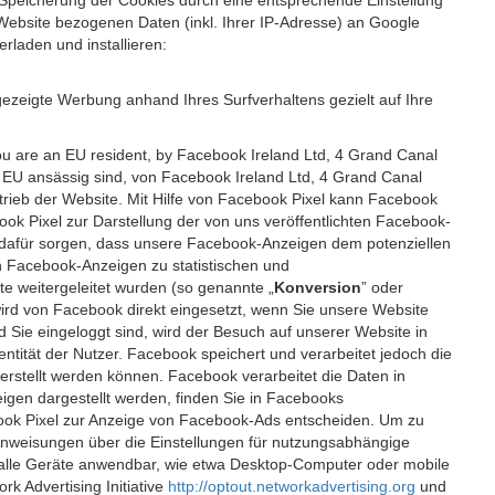
 Speicherung der Cookies durch eine entsprechende Einstellung
Website bezogenen Daten (inkl. Ihrer IP-Adresse) an Google
rladen und installieren:
ezeigte Werbung anhand Ihres Surfverhaltens gezielt auf Ihre
ou are an EU resident, by Facebook Ireland Ltd, 4 Grand Canal
r EU ansässig sind, von Facebook Ireland Ltd, 4 Grand Canal
etrieb der Website. Mit Hilfe von Facebook Pixel kann Facebook
k Pixel zur Darstellung der von uns veröffentlichten Facebook-
l dafür sorgen, dass unsere Facebook-Anzeigen dem potenziellen
n Facebook-Anzeigen zu statistischen und
 weitergeleitet wurden (so genannte „
Konversion
” oder
 wird von Facebook direkt eingesetzt, wenn Sie unsere Website
ie eingeloggt sind, wird der Besuch auf unserer Website in
ntität der Nutzer. Facebook speichert und verarbeitet jedoch die
 erstellt werden können. Facebook verarbeitet die Daten in
gen dargestellt werden, finden Sie in Facebooks
ook Pixel zur Anzeige von Facebook-Ads entscheiden. Um zu
Anweisungen über die Einstellungen für nutzungsabhängige
uf alle Geräte anwendbar, wie etwa Desktop-Computer oder mobile
 Advertising Initiative
http://optout.networkadvertising.org
und