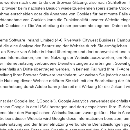
s werden nach dem Ende der Browser-Sitzung, also nach Schließen Ihr
n Browser beim nächsten Besuch wiederzuerkennen (persistente Cookies
ahme entscheiden oder die Annahme von Cookies für bestimmte Fälle o
r Nichtannahme von Cookies kann die Funktionalität unserer Website ein
h Cookies zu. Die Verarbeitung dieser personenbezogenen Daten erfolg
ems Software Ireland Limited (4-6 Riverwalk Citywest Business Campus,
d die eine Analyse der Benutzung der Website durch Sie ermöglichen. 
n an Server von Adobe in Irland übertragen und dort anonymisiert und 
iese Informationen, um Ihre Nutzung der Website auszuwerten, um Repor
Internetnutzung verbundene Dienstleistungen zu erbringen. Soweit ge
nenfalls an Dritte übertragen werden. In keinem Fall wird Ihre IP-Adr
ellung Ihrer Browser Software verhindern; wir weisen Sie jedoch darauf
ie Nutzung dieser Website erklären Sie sich mit der Bearbeitung der ü
nerhebung durch Adobe kann jederzeit mit Wirkung für die Zukunft w
st der Google Inc. („Google“). Google Analytics verwendet gleichfalls
r von Google in den USA übertragen und dort gespeichert. Ihre IP-Adr
s über den Europäischen Wirtschaftsraum zuvor gekürzt. Nur in Ausna
etreibers dieser Website wird Google diese Informationen benutzen, u
bsitenutzung und der Internetnutzung verbundene Dienstleistungen g