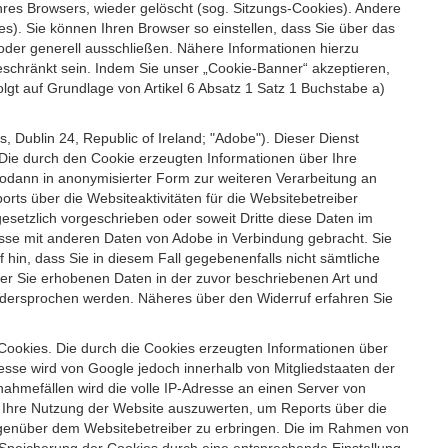
es Browsers, wieder gelöscht (sog. Sitzungs-Cookies). Andere
). Sie können Ihren Browser so einstellen, dass Sie über das
der generell ausschließen. Nähere Informationen hierzu
geschränkt sein. Indem Sie unser „Cookie-Banner“ akzeptieren,
t auf Grundlage von Artikel 6 Absatz 1 Satz 1 Buchstabe a)
 Dublin 24, Republic of Ireland; "Adobe"). Dieser Dienst
Die durch den Cookie erzeugten Informationen über Ihre
sodann in anonymisierter Form zur weiteren Verarbeitung an
ts über die Websiteaktivitäten für die Websitebetreiber
setzlich vorgeschrieben oder soweit Dritte diese Daten im
esse mit anderen Daten von Adobe in Verbindung gebracht. Sie
 hin, dass Sie in diesem Fall gegebenenfalls nicht sämtliche
ber Sie erhobenen Daten in der zuvor beschriebenen Art und
idersprochen werden. Näheres über den Widerruf erfahren Sie
 Cookies. Die durch die Cookies erzeugten Informationen über
esse wird von Google jedoch innerhalb von Mitgliedstaaten der
hmefällen wird die volle IP-Adresse an einen Server von
m Ihre Nutzung der Website auszuwerten, um Reports über die
egenüber dem Websitebetreiber zu erbringen. Die im Rahmen von