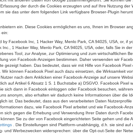
 nicht mit anderen Daten von Google zusammengeführt. Sie können die
 Erfassung der durch die Cookies erzeugten und auf Ihre Nutzung der 
m sie das unter dem folgenden Link verfügbare Browser-Plugin herunte
anbietern ein. Diese Cookies ermöglichen es uns, Ihnen im Browser ang
 ein:
ed by Facebook Inc, 1 Hacker Way, Menlo Park, CA 94025, USA, or, if y
 Inc., 1 Hacker Way, Menlo Park, CA 94025, USA, oder, falls Sie in de
riebenes Tool, zur Analyse, zur Optimierung und zum wirtschaftlichen B
ellung von Facebook-Anzeigen bestimmen. Daher verwenden wir Faceboo
te gezeigt haben. Das bedeutet, dass wir mit Hilfe von Facebook Pixe
n. Wir können Facebook Pixel auch dazu einsetzen, die Wirksamkeit vo
Nutzer nach dem Anklicken einer Facebook-Anzeige auf unsere Website
chtlich auf Artikel 6 Absatz 1 S. 1 Buchstabe a) DSGVO. Facebook Pixel
e sich dann in Facebook einloggen oder Facebook besuchen, während S
uns anonym, also erhalten wir dadurch keine Informationen über die Ide
ich ist. Das bedeutet, dass aus den verarbeiteten Daten Nutzerprofile
ormationen dazu, wie Facebook Pixel arbeitet und wie Facebook-Anzei
nen sich gegen die Erhebung und Verwendung Ihrer Daten durch Faceb
, können Sie zu der von Facebook eingerichteten Seite gehen und die 
ettings
. Die Einstellungen sind Plattform-unabhängig, d.h. sie sind a
- und Werbezwecken widersprechen: über die Opt-out-Seite der Network