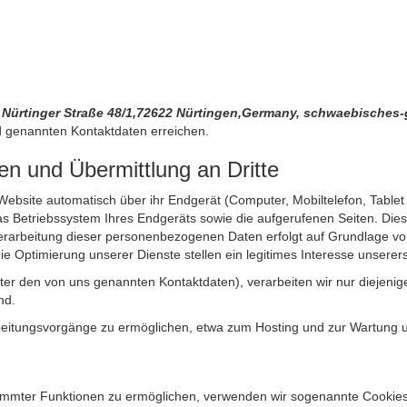
 Nürtinger Straße 48/1,72622 Nürtingen,Germany, schwaebisch
 genannten Kontaktdaten erreichen.
n und Übermittlung an Dritte
site automatisch über ihr Endgerät (Computer, Mobiltelefon, Tablet et
 Betriebssystem Ihres Endgeräts sowie die aufgerufenen Seiten. Dies 
rarbeitung dieser personenbezogenen Daten erfolgt auf Grundlage von
Optimierung unserer Dienste stellen ein legitimes Interesse unsererse
unter den von uns genannten Kontaktdaten), verarbeiten wir nur diejen
nd.
itungsvorgänge zu ermöglichen, etwa zum Hosting und zur Wartung uns
timmter Funktionen zu ermöglichen, verwenden wir sogenannte Cookies. 