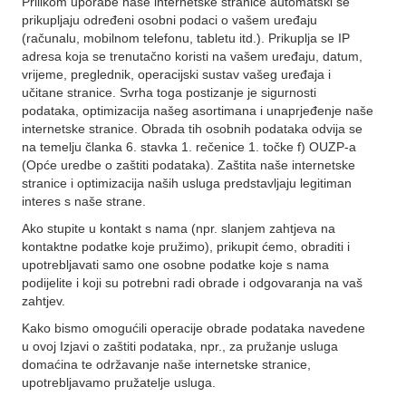
Prilikom uporabe naše internetske stranice automatski se
prikupljaju određeni osobni podaci o vašem uređaju
(računalu, mobilnom telefonu, tabletu itd.). Prikuplja se IP
adresa koja se trenutačno koristi na vašem uređaju, datum,
vrijeme, preglednik, operacijski sustav vašeg uređaja i
učitane stranice. Svrha toga postizanje je sigurnosti
podataka, optimizacija našeg asortimana i unaprjeđenje naše
internetske stranice. Obrada tih osobnih podataka odvija se
na temelju članka 6. stavka 1. rečenice 1. točke f) OUZP-a
(Opće uredbe o zaštiti podataka). Zaštita naše internetske
stranice i optimizacija naših usluga predstavljaju legitiman
interes s naše strane.
Ako stupite u kontakt s nama (npr. slanjem zahtjeva na
kontaktne podatke koje pružimo), prikupit ćemo, obraditi i
upotrebljavati samo one osobne podatke koje s nama
podijelite i koji su potrebni radi obrade i odgovaranja na vaš
zahtjev.
Kako bismo omogućili operacije obrade podataka navedene
u ovoj Izjavi o zaštiti podataka, npr., za pružanje usluga
domaćina te održavanje naše internetske stranice,
upotrebljavamo pružatelje usluga.