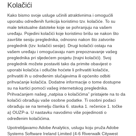
Kolačići
Kako bismo svoje usluge učinili atraktivnima i omogućili
uporabu određenih funkcija koristimo tzv. kolačiće. To su
male tekstualne datoteke koje se pohranjuju na vašem
uređaju. Pojedini kolačići koje koristimo brišu se nakon što
završite sesiju preglednika, odnosno nakon što zatvorite
preglednik (tzv. kolačići sesije). Drugi kolačići ostaju na
vašem uređaju i omogućavaju nam prepoznavanje vašeg
preglednika pri sljedećem posjetu (trajni kolačići). Svoj
preglednik možete postaviti tako da primite obavijest o
uporabi kolačića i odlučite hoćete li prihvatiti kolačiće,
prihvatiti ih u određenim slučajevima ili općenito odbiti
prihvaćanje kolačića. Dodatne informacije o tome dostupne
su na kartici pomoći vašeg internetskog preglednika.
Prihvaćanjem našeg „natpisa o kolačićima” pristajete na to da
kolačići obrađuju vaše osobne podatke. Ti osobni podaci
obrađuju se na temelju članka 6. stavka 1. rečenice 1. točke
a) OUZP-a. U nastavku navodimo više pojedinosti o
određenim kolačićima.
Upotrebljavamo Adobe Analytics, uslugu koju pruža Adobe
Systems Software Ireland Limited (4-6 Riverwalk Citywest