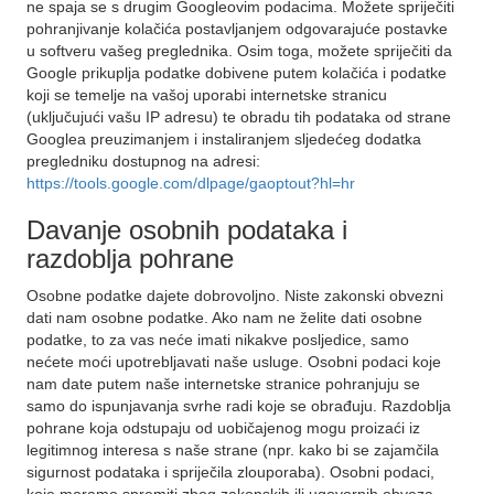
ne spaja se s drugim Googleovim podacima. Možete spriječiti
pohranjivanje kolačića postavljanjem odgovarajuće postavke
u softveru vašeg preglednika. Osim toga, možete spriječiti da
Google prikuplja podatke dobivene putem kolačića i podatke
koji se temelje na vašoj uporabi internetske stranicu
(uključujući vašu IP adresu) te obradu tih podataka od strane
Googlea preuzimanjem i instaliranjem sljedećeg dodatka
pregledniku dostupnog na adresi:
https://tools.google.com/dlpage/gaoptout?hl=hr
Davanje osobnih podataka i
razdoblja pohrane
Osobne podatke dajete dobrovoljno. Niste zakonski obvezni
dati nam osobne podatke. Ako nam ne želite dati osobne
podatke, to za vas neće imati nikakve posljedice, samo
nećete moći upotrebljavati naše usluge. Osobni podaci koje
nam date putem naše internetske stranice pohranjuju se
samo do ispunjavanja svrhe radi koje se obrađuju. Razdoblja
pohrane koja odstupaju od uobičajenog mogu proizaći iz
legitimnog interesa s naše strane (npr. kako bi se zajamčila
sigurnost podataka i spriječila zlouporaba). Osobni podaci,