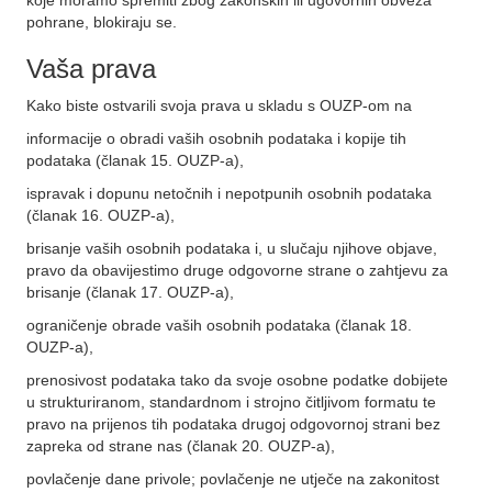
koje moramo spremiti zbog zakonskih ili ugovornih obveza
pohrane, blokiraju se.
Vaša prava
Kako biste ostvarili svoja prava u skladu s OUZP-om na
informacije o obradi vaših osobnih podataka i kopije tih
podataka (članak 15. OUZP-a),
ispravak i dopunu netočnih i nepotpunih osobnih podataka
(članak 16. OUZP-a),
brisanje vaših osobnih podataka i, u slučaju njihove objave,
pravo da obavijestimo druge odgovorne strane o zahtjevu za
brisanje (članak 17. OUZP-a),
ograničenje obrade vaših osobnih podataka (članak 18.
OUZP-a),
prenosivost podataka tako da svoje osobne podatke dobijete
u strukturiranom, standardnom i strojno čitljivom formatu te
pravo na prijenos tih podataka drugoj odgovornoj strani bez
zapreka od strane nas (članak 20. OUZP-a),
povlačenje dane privole; povlačenje ne utječe na zakonitost