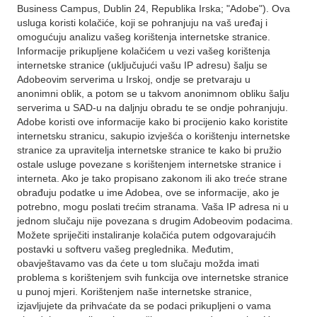
Business Campus, Dublin 24, Republika Irska; "Adobe"). Ova
usluga koristi kolačiće, koji se pohranjuju na vaš uređaj i
omogućuju analizu vašeg korištenja internetske stranice.
Informacije prikupljene kolačićem u vezi vašeg korištenja
internetske stranice (uključujući vašu IP adresu) šalju se
Adobeovim serverima u Irskoj, ondje se pretvaraju u
anonimni oblik, a potom se u takvom anonimnom obliku šalju
serverima u SAD-u na daljnju obradu te se ondje pohranjuju.
Adobe koristi ove informacije kako bi procijenio kako koristite
internetsku stranicu, sakupio izvješća o korištenju internetske
stranice za upravitelja internetske stranice te kako bi pružio
ostale usluge povezane s korištenjem internetske stranice i
interneta. Ako je tako propisano zakonom ili ako treće strane
obrađuju podatke u ime Adobea, ove se informacije, ako je
potrebno, mogu poslati trećim stranama. Vaša IP adresa ni u
jednom slučaju nije povezana s drugim Adobeovim podacima.
Možete spriječiti instaliranje kolačića putem odgovarajućih
postavki u softveru vašeg preglednika. Međutim,
obavještavamo vas da ćete u tom slučaju možda imati
problema s korištenjem svih funkcija ove internetske stranice
u punoj mjeri. Korištenjem naše internetske stranice,
izjavljujete da prihvaćate da se podaci prikupljeni o vama