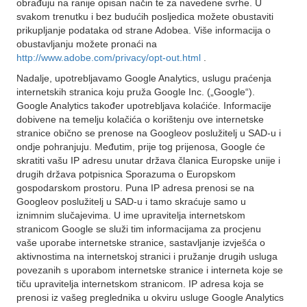
obrađuju na ranije opisan način te za navedene svrhe. U
svakom trenutku i bez budućih posljedica možete obustaviti
prikupljanje podataka od strane Adobea. Više informacija o
obustavljanju možete pronaći na
http://www.adobe.com/privacy/opt-out.html
.
Nadalje, upotrebljavamo Google Analytics, uslugu praćenja
internetskih stranica koju pruža Google Inc. („Google“).
Google Analytics također upotrebljava kolaćiće. Informacije
dobivene na temelju kolačića o korištenju ove internetske
stranice obično se prenose na Googleov poslužitelj u SAD-u i
ondje pohranjuju. Međutim, prije tog prijenosa, Google će
skratiti vašu IP adresu unutar država članica Europske unije i
drugih država potpisnica Sporazuma o Europskom
gospodarskom prostoru. Puna IP adresa prenosi se na
Googleov poslužitelj u SAD-u i tamo skraćuje samo u
iznimnim slučajevima. U ime upravitelja internetskom
stranicom Google se služi tim informacijama za procjenu
vaše uporabe internetske stranice, sastavljanje izvješća o
aktivnostima na internetskoj stranici i pružanje drugih usluga
povezanih s uporabom internetske stranice i interneta koje se
tiču upravitelja internetskom stranicom. IP adresa koja se
prenosi iz vašeg preglednika u okviru usluge Google Analytics