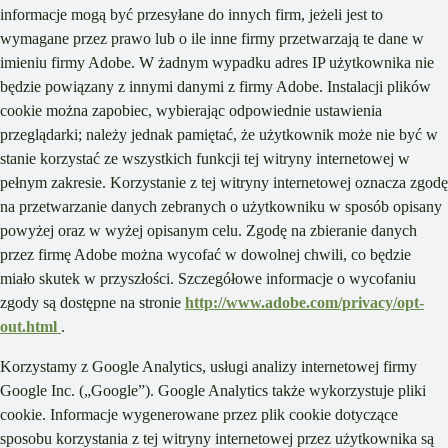
informacje mogą być przesyłane do innych firm, jeżeli jest to
wymagane przez prawo lub o ile inne firmy przetwarzają te dane w
imieniu firmy Adobe. W żadnym wypadku adres IP użytkownika nie
będzie powiązany z innymi danymi z firmy Adobe. Instalacji plików
cookie można zapobiec, wybierając odpowiednie ustawienia
przeglądarki; należy jednak pamiętać, że użytkownik może nie być w
stanie korzystać ze wszystkich funkcji tej witryny internetowej w
pełnym zakresie. Korzystanie z tej witryny internetowej oznacza zgodę
na przetwarzanie danych zebranych o użytkowniku w sposób opisany
powyżej oraz w wyżej opisanym celu. Zgodę na zbieranie danych
przez firmę Adobe można wycofać w dowolnej chwili, co będzie
miało skutek w przyszłości. Szczegółowe informacje o wycofaniu
zgody są dostępne na stronie
http://www.adobe.com/privacy/opt-
out.html
.
Korzystamy z Google Analytics, usługi analizy internetowej firmy
Google Inc. („Google”). Google Analytics także wykorzystuje pliki
cookie. Informacje wygenerowane przez plik cookie dotyczące
sposobu korzystania z tej witryny internetowej przez użytkownika są