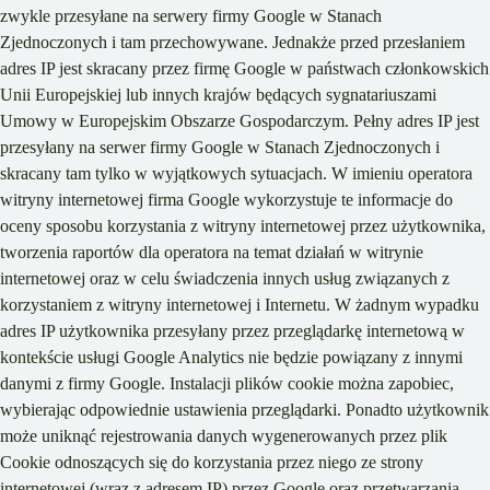
zwykle przesyłane na serwery firmy Google w Stanach
Zjednoczonych i tam przechowywane. Jednakże przed przesłaniem
adres IP jest skracany przez firmę Google w państwach członkowskich
Unii Europejskiej lub innych krajów będących sygnatariuszami
Umowy w Europejskim Obszarze Gospodarczym. Pełny adres IP jest
przesyłany na serwer firmy Google w Stanach Zjednoczonych i
skracany tam tylko w wyjątkowych sytuacjach. W imieniu operatora
witryny internetowej firma Google wykorzystuje te informacje do
oceny sposobu korzystania z witryny internetowej przez użytkownika,
tworzenia raportów dla operatora na temat działań w witrynie
internetowej oraz w celu świadczenia innych usług związanych z
korzystaniem z witryny internetowej i Internetu. W żadnym wypadku
adres IP użytkownika przesyłany przez przeglądarkę internetową w
kontekście usługi Google Analytics nie będzie powiązany z innymi
danymi z firmy Google. Instalacji plików cookie można zapobiec,
wybierając odpowiednie ustawienia przeglądarki. Ponadto użytkownik
może uniknąć rejestrowania danych wygenerowanych przez plik
Cookie odnoszących się do korzystania przez niego ze strony
internetowej (wraz z adresem IP) przez Google oraz przetwarzania