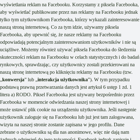
wyświetlania reklam na Facebooku. Korzystamy z piksela Facebooka,
aby wyświetlać publikowane przez nas reklamy na Facebooku jednak
tylko tym użytkownikom Facebooka, którzy wykazali zainteresowanie
naszą stroną internetową. Co za tym idzie, używamy piksela
Facebooka, aby upewnić się, że nasze reklamy na Facebooku
odpowiadają potencjalnym zainteresowaniom użytkowników i nie są
uciążliwe. Możemy również używać piksela Facebooka do śledzenia
skuteczności reklam na Facebooku w celach statystycznych i do badań
rynkowych, sprawdzając, czy użytkownicy zostali przekierowani na
naszą stronę internetową po kliknięciu reklamy na Facebooku (tzw.
„
konwersja
” lub „
interakcja użytkownika
”). W tym przypadku
podstawą prawną przetwarzania danych jest artykuł 6 ustęp 1 zd. 1
litera a) RODO. Piksel Facebooka jest używany bezpośrednio przez
Facebooka w momencie odwiedzania naszej strony internetowej i
może ustawić plik cookie na urządzeniu użytkownika. Jeśli następnie
użytkownik zaloguje się na Facebooku lub już jest tam zalogowana,
wizyta na naszej stronie zostanie zapisana w jego profilu. Dane
zebrane o użytkowniku są dla nas anonimowe, więc nie dają nam
żadnych odniesień do jego tożsamości. Facebook jednak zapisuje i