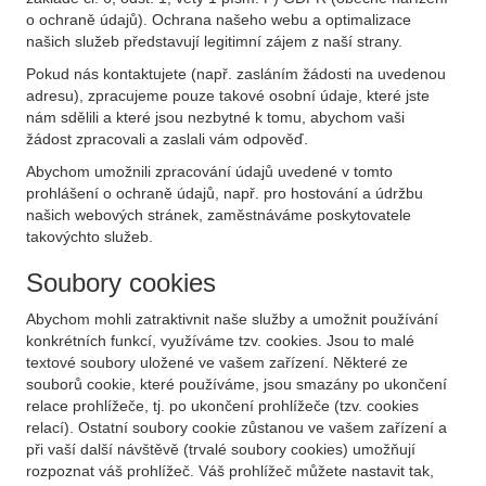
o ochraně údajů). Ochrana našeho webu a optimalizace
našich služeb představují legitimní zájem z naší strany.
Pokud nás kontaktujete (např. zasláním žádosti na uvedenou
adresu), zpracujeme pouze takové osobní údaje, které jste
nám sdělili a které jsou nezbytné k tomu, abychom vaši
žádost zpracovali a zaslali vám odpověď.
Abychom umožnili zpracování údajů uvedené v tomto
prohlášení o ochraně údajů, např. pro hostování a údržbu
našich webových stránek, zaměstnáváme poskytovatele
takovýchto služeb.
Soubory cookies
Abychom mohli zatraktivnit naše služby a umožnit používání
konkrétních funkcí, využíváme tzv. cookies. Jsou to malé
textové soubory uložené ve vašem zařízení. Některé ze
souborů cookie, které používáme, jsou smazány po ukončení
relace prohlížeče, tj. po ukončení prohlížeče (tzv. cookies
relací). Ostatní soubory cookie zůstanou ve vašem zařízení a
při vaší další návštěvě (trvalé soubory cookies) umožňují
rozpoznat váš prohlížeč. Váš prohlížeč můžete nastavit tak,