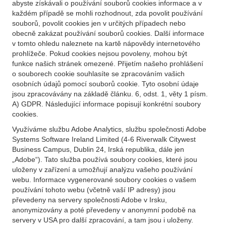
abyste získávali o používání souborů cookies informace a v
každém případě se mohli rozhodnout, zda povolit používání
souborů, povolit cookies jen v určitých případech nebo
obecně zakázat používání souborů cookies. Další informace
v tomto ohledu naleznete na kartě nápovědy internetového
prohlížeče. Pokud cookies nejsou povoleny, mohou být
funkce našich stránek omezené. Přijetím našeho prohlášení
o souborech cookie souhlasíte se zpracováním vašich
osobních údajů pomocí souborů cookie. Tyto osobní údaje
jsou zpracovávány na základě článku. 6, odst. 1, věty 1 písm.
A) GDPR. Následující informace popisují konkrétní soubory
cookies.
Využíváme službu Adobe Analytics, službu společnosti Adobe
Systems Software Ireland Limited (4-6 Riverwalk Citywest
Business Campus, Dublin 24, Irská republika, dále jen
„Adobe“). Tato služba používá soubory cookies, které jsou
uloženy v zařízení a umožňují analýzu vašeho používání
webu. Informace vygenerované soubory cookies o vašem
používání tohoto webu (včetně vaší IP adresy) jsou
převedeny na servery společnosti Adobe v Irsku,
anonymizovány a poté převedeny v anonymní podobě na
servery v USA pro další zpracování, a tam jsou i uloženy.