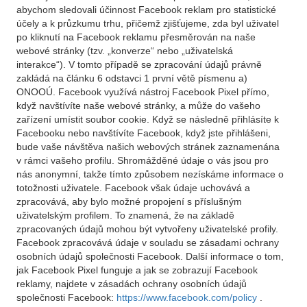
abychom sledovali účinnost Facebook reklam pro statistické
účely a k průzkumu trhu, přičemž zjišťujeme, zda byl uživatel
po kliknutí na Facebook reklamu přesměrován na naše
webové stránky (tzv. „konverze“ nebo „uživatelská
interakce“). V tomto případě se zpracování údajů právně
zakládá na článku 6 odstavci 1 první větě písmenu a)
ONOOÚ. Facebook využívá nástroj Facebook Pixel přímo,
když navštívíte naše webové stránky, a může do vašeho
zařízení umístit soubor cookie. Když se následně přihlásíte k
Facebooku nebo navštívíte Facebook, když jste přihlášeni,
bude vaše návštěva našich webových stránek zaznamenána
v rámci vašeho profilu. Shromážděné údaje o vás jsou pro
nás anonymní, takže tímto způsobem nezískáme informace o
totožnosti uživatele. Facebook však údaje uchovává a
zpracovává, aby bylo možné propojení s příslušným
uživatelským profilem. To znamená, že na základě
zpracovaných údajů mohou být vytvořeny uživatelské profily.
Facebook zpracovává údaje v souladu se zásadami ochrany
osobních údajů společnosti Facebook. Další informace o tom,
jak Facebook Pixel funguje a jak se zobrazují Facebook
reklamy, najdete v zásadách ochrany osobních údajů
společnosti Facebook:
https://www.facebook.com/policy
.