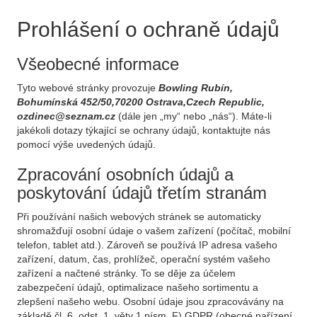
Prohlášení o ochraně údajů
Všeobecné informace
Tyto webové stránky provozuje
Bowling Rubín,
Bohumínská 452/50,70200 Ostrava,Czech Republic,
ozdinec@seznam.cz
(dále jen „my“ nebo „nás“). Máte-li
jakékoli dotazy týkající se ochrany údajů, kontaktujte nás
pomocí výše uvedených údajů.
Zpracování osobních údajů a
poskytování údajů třetím stranám
Při používání našich webových stránek se automaticky
shromažďují osobní údaje o vašem zařízení (počítač, mobilní
telefon, tablet atd.). Zároveň se používá IP adresa vašeho
zařízení, datum, čas, prohlížeč, operační systém vašeho
zařízení a načtené stránky. To se děje za účelem
zabezpečení údajů, optimalizace našeho sortimentu a
zlepšení našeho webu. Osobní údaje jsou zpracovávány na
základě čl. 6, odst. 1, věty 1 písm. F) GDPR (obecné nařízení