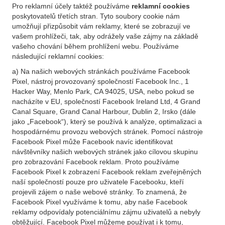
Pro reklamní účely taktéž používáme
reklamní cookies
poskytovatelů třetích stran. Tyto soubory cookie nám
umožňují přizpůsobit vám reklamy, které se zobrazují ve
vašem prohlížeči, tak, aby odrážely vaše zájmy na základě
vašeho chování během prohlížení webu. Používáme
následující reklamní cookies:
a) Na našich webových stránkách používáme Facebook
Pixel, nástroj provozovaný společností Facebook Inc., 1
Hacker Way, Menlo Park, CA 94025, USA, nebo pokud se
nacházíte v EU, společností Facebook Ireland Ltd, 4 Grand
Canal Square, Grand Canal Harbour, Dublin 2, Irsko (dále
jako „Facebook“), který se používá k analýze, optimalizaci a
hospodárnému provozu webových stránek. Pomocí nástroje
Facebook Pixel může Facebook navíc identifikovat
návštěvníky našich webových stránek jako cílovou skupinu
pro zobrazování Facebook reklam. Proto používáme
Facebook Pixel k zobrazení Facebook reklam zveřejněných
naší společností pouze pro uživatele Facebooku, kteří
projevili zájem o naše webové stránky. To znamená, že
Facebook Pixel využíváme k tomu, aby naše Facebook
reklamy odpovídaly potenciálnímu zájmu uživatelů a nebyly
obtěžující. Facebook Pixel můžeme používat i k tomu,