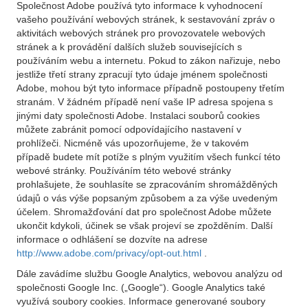
Společnost Adobe používá tyto informace k vyhodnocení
vašeho používání webových stránek, k sestavování zpráv o
aktivitách webových stránek pro provozovatele webových
stránek a k provádění dalších služeb souvisejících s
používáním webu a internetu. Pokud to zákon nařizuje, nebo
jestliže třetí strany zpracují tyto údaje jménem společnosti
Adobe, mohou být tyto informace případně postoupeny třetím
stranám. V žádném případě není vaše IP adresa spojena s
jinými daty společnosti Adobe. Instalaci souborů cookies
můžete zabránit pomocí odpovídajícího nastavení v
prohlížeči. Nicméně vás upozorňujeme, že v takovém
případě budete mít potíže s plným využitím všech funkcí této
webové stránky. Používáním této webové stránky
prohlašujete, že souhlasíte se zpracováním shromážděných
údajů o vás výše popsaným způsobem a za výše uvedeným
účelem. Shromažďování dat pro společnost Adobe můžete
ukončit kdykoli, účinek se však projeví se zpožděním. Další
informace o odhlášení se dozvíte na adrese
http://www.adobe.com/privacy/opt-out.html
.
Dále zavádíme službu Google Analytics, webovou analýzu od
společnosti Google Inc. („Google“). Google Analytics také
využívá soubory cookies. Informace generované soubory