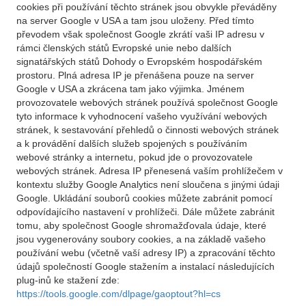
cookies při používání těchto stránek jsou obvykle převáděny
na server Google v USA a tam jsou uloženy. Před tímto
převodem však společnost Google zkrátí vaši IP adresu v
rámci členských států Evropské unie nebo dalších
signatářských států Dohody o Evropském hospodářském
prostoru. Plná adresa IP je přenášena pouze na server
Google v USA a zkrácena tam jako výjimka. Jménem
provozovatele webových stránek používá společnost Google
tyto informace k vyhodnocení vašeho využívání webových
stránek, k sestavování přehledů o činnosti webových stránek
a k provádění dalších služeb spojených s používáním
webové stránky a internetu, pokud jde o provozovatele
webových stránek. Adresa IP přenesená vaším prohlížečem v
kontextu služby Google Analytics není sloučena s jinými údaji
Google. Ukládání souborů cookies můžete zabránit pomocí
odpovídajícího nastavení v prohlížeči. Dále můžete zabránit
tomu, aby společnost Google shromažďovala údaje, které
jsou vygenerovány soubory cookies, a na základě vašeho
používání webu (včetně vaší adresy IP) a zpracování těchto
údajů společností Google stažením a instalací následujících
plug-inů ke stažení zde:
https://tools.google.com/dlpage/gaoptout?hl=cs