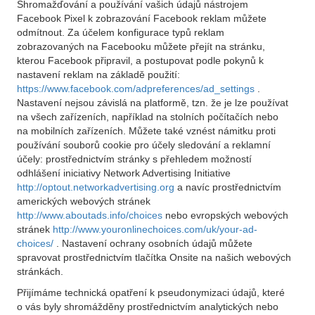
Shromažďování a používání vašich údajů nástrojem
Facebook Pixel k zobrazování Facebook reklam můžete
odmítnout. Za účelem konfigurace typů reklam
zobrazovaných na Facebooku můžete přejít na stránku,
kterou Facebook připravil, a postupovat podle pokynů k
nastavení reklam na základě použití:
https://www.facebook.com/adpreferences/ad_settings
.
Nastavení nejsou závislá na platformě, tzn. že je lze používat
na všech zařízeních, například na stolních počítačích nebo
na mobilních zařízeních. Můžete také vznést námitku proti
používání souborů cookie pro účely sledování a reklamní
účely: prostřednictvím stránky s přehledem možností
odhlášení iniciativy Network Advertising Initiative
http://optout.networkadvertising.org
a navíc prostřednictvím
amerických webových stránek
http://www.aboutads.info/choices
nebo evropských webových
stránek
http://www.youronlinechoices.com/uk/your-ad-
choices/
. Nastavení ochrany osobních údajů můžete
spravovat prostřednictvím tlačítka Onsite na našich webových
stránkách.
Přijímáme technická opatření k pseudonymizaci údajů, které
o vás byly shromážděny prostřednictvím analytických nebo