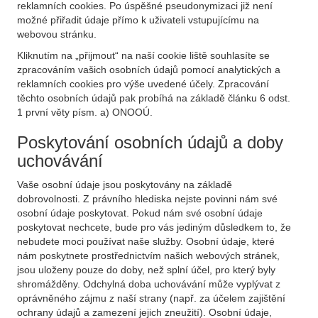
reklamních cookies. Po úspěšné pseudonymizaci již není
možné přiřadit údaje přímo k uživateli vstupujícímu na
webovou stránku.
Kliknutím na „přijmout“ na naší cookie liště souhlasíte se
zpracováním vašich osobních údajů pomocí analytických a
reklamních cookies pro výše uvedené účely. Zpracování
těchto osobních údajů pak probíhá na základě článku 6 odst.
1 první věty písm. a) ONOOÚ.
Poskytování osobních údajů a doby
uchovávání
Vaše osobní údaje jsou poskytovány na základě
dobrovolnosti. Z právního hlediska nejste povinni nám své
osobní údaje poskytovat. Pokud nám své osobní údaje
poskytovat nechcete, bude pro vás jediným důsledkem to, že
nebudete moci používat naše služby. Osobní údaje, které
nám poskytnete prostřednictvím našich webových stránek,
jsou uloženy pouze do doby, než splní účel, pro který byly
shromážděny. Odchylná doba uchovávání může vyplývat z
oprávněného zájmu z naší strany (např. za účelem zajištění
ochrany údajů a zamezení jejich zneužití). Osobní údaje,