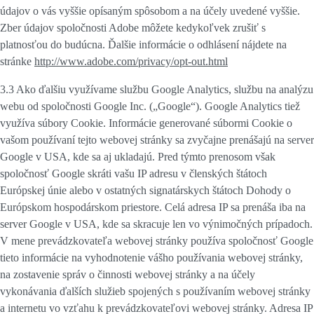
údajov o vás vyššie opísaným spôsobom a na účely uvedené vyššie.
Zber údajov spoločnosti Adobe môžete kedykoľvek zrušiť s
platnosťou do budúcna. Ďalšie informácie o odhlásení nájdete na
stránke
http://www.adobe.com/privacy/opt-out.html
3.3 Ako ďalšiu využívame službu
Google Analytics
, službu na analýzu
webu od spoločnosti Google Inc. („Google“). Google Analytics tiež
využíva súbory Cookie. Informácie generované súbormi Cookie o
vašom používaní tejto webovej stránky sa zvyčajne prenášajú na server
Google v USA, kde sa aj ukladajú. Pred týmto prenosom však
spoločnosť Google skráti vašu IP adresu v členských štátoch
Európskej únie alebo v ostatných signatárskych štátoch Dohody o
Európskom hospodárskom priestore. Celá adresa IP sa prenáša iba na
server Google v USA, kde sa skracuje len vo výnimočných prípadoch.
V mene prevádzkovateľa webovej stránky používa spoločnosť Google
tieto informácie na vyhodnotenie vášho používania webovej stránky,
na zostavenie správ o činnosti webovej stránky a na účely
vykonávania ďalších služieb spojených s používaním webovej stránky
a internetu vo vzťahu k prevádzkovateľovi webovej stránky. Adresa IP