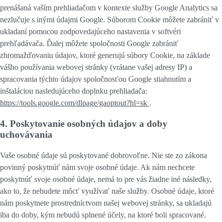
prenášaná vaším prehliadačom v kontexte služby Google Analytics sa
nezlučuje s inými údajmi Google. Súborom Cookie môžete zabrániť v
ukladaní pomocou zodpovedajúceho nastavenia v softvéri
prehľadávača. Ďalej môžete spoločnosti Google zabrániť
zhromažďovaniu údajov, ktoré generujú súbory Cookie, na základe
vášho používania webovej stránky (vrátane vašej adresy IP) a
spracovania týchto údajov spoločnosťou Google stiahnutím a
inštaláciou nasledujúceho doplnku prehliadača:
https://tools.google.com/dlpage/gaoptout?hl=sk
.
4. Poskytovanie osobných údajov a doby
uchovávania
Vaše osobné údaje sú poskytované dobrovoľne. Nie ste zo zákona
povinný poskytnúť nám svoje osobné údaje. Ak nám nechcete
poskytnúť svoje osobné údaje, nemá to pre vás žiadne iné následky,
ako to, že nebudete môcť využívať naše služby. Osobné údaje, ktoré
nám poskytnete prostredníctvom našej webovej stránky, sa ukladajú
iba do doby, kým nebudú splnené účely, na ktoré boli spracované.