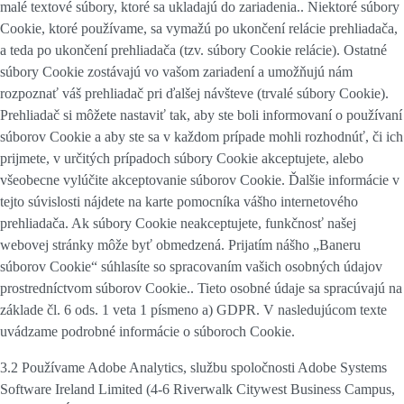
malé textové súbory, ktoré sa ukladajú do zariadenia.. Niektoré súbory
Cookie, ktoré používame, sa vymažú po ukončení relácie prehliadača,
a teda po ukončení prehliadača (tzv. súbory Cookie relácie). Ostatné
súbory Cookie zostávajú vo vašom zariadení a umožňujú nám
rozpoznať váš prehliadač pri ďalšej návšteve (trvalé súbory Cookie).
Prehliadač si môžete nastaviť tak, aby ste boli informovaní o používaní
súborov Cookie a aby ste sa v každom prípade mohli rozhodnúť, či ich
prijmete, v určitých prípadoch súbory Cookie akceptujete, alebo
všeobecne vylúčite akceptovanie súborov Cookie. Ďalšie informácie v
tejto súvislosti nájdete na karte pomocníka vášho internetového
prehliadača. Ak súbory Cookie neakceptujete, funkčnosť našej
webovej stránky môže byť obmedzená. Prijatím nášho „Baneru
súborov Cookie“ súhlasíte so spracovaním vašich osobných údajov
prostredníctvom súborov Cookie.. Tieto osobné údaje sa spracúvajú na
základe čl. 6 ods. 1 veta 1 písmeno a) GDPR. V nasledujúcom texte
uvádzame podrobné informácie o súboroch Cookie.
3.2 Používame
Adobe Analytics
, službu spoločnosti Adobe Systems
Software Ireland Limited (4-6 Riverwalk Citywest Business Campus,