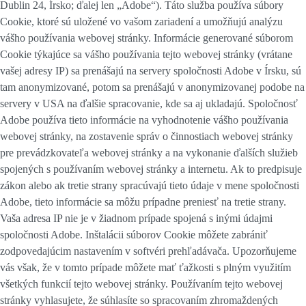
Dublin 24, Írsko; ďalej len „Adobe“). Táto služba používa súbory
Cookie, ktoré sú uložené vo vašom zariadení a umožňujú analýzu
vášho používania webovej stránky. Informácie generované súborom
Cookie týkajúce sa vášho používania tejto webovej stránky (vrátane
vašej adresy IP) sa prenášajú na servery spoločnosti Adobe v Írsku, sú
tam anonymizované, potom sa prenášajú v anonymizovanej podobe na
servery v USA na ďalšie spracovanie, kde sa aj ukladajú. Spoločnosť
Adobe používa tieto informácie na vyhodnotenie vášho používania
webovej stránky, na zostavenie správ o činnostiach webovej stránky
pre prevádzkovateľa webovej stránky a na vykonanie ďalších služieb
spojených s používaním webovej stránky a internetu. Ak to predpisuje
zákon alebo ak tretie strany spracúvajú tieto údaje v mene spoločnosti
Adobe, tieto informácie sa môžu prípadne preniesť na tretie strany.
Vaša adresa IP nie je v žiadnom prípade spojená s inými údajmi
spoločnosti Adobe. Inštalácii súborov Cookie môžete zabrániť
zodpovedajúcim nastavením v softvéri prehľadávača. Upozorňujeme
vás však, že v tomto prípade môžete mať ťažkosti s plným využitím
všetkých funkcií tejto webovej stránky. Používaním tejto webovej
stránky vyhlasujete, že súhlasíte so spracovaním zhromaždených