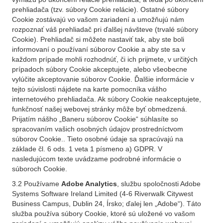
prehliadača (tzv. súbory Cookie relácie). Ostatné súbory
Cookie zostávajú vo vašom zariadení a umožňujú nám
rozpoznať váš prehliadač pri ďalšej návšteve (trvalé súbory
Cookie). Prehliadač si môžete nastaviť tak, aby ste boli
informovaní o používaní súborov Cookie a aby ste sa v
každom prípade mohli rozhodnúť, či ich prijmete, v určitých
prípadoch súbory Cookie akceptujete, alebo všeobecne
vylúčite akceptovanie súborov Cookie. Ďalšie informácie v
tejto súvislosti nájdete na karte pomocníka vášho
internetového prehliadača. Ak súbory Cookie neakceptujete,
funkčnosť našej webovej stránky môže byť obmedzená.
Prijatím nášho „Baneru súborov Cookie“ súhlasíte so
spracovaním vašich osobných údajov prostredníctvom
súborov Cookie.. Tieto osobné údaje sa spracúvajú na
základe čl. 6 ods. 1 veta 1 písmeno a) GDPR. V
nasledujúcom texte uvádzame podrobné informácie o
súboroch Cookie.
3.2 Používame
Adobe Analytics
, službu spoločnosti Adobe
Systems Software Ireland Limited (4-6 Riverwalk Citywest
Business Campus, Dublin 24, Írsko; ďalej len „Adobe“). Táto
služba používa súbory Cookie, ktoré sú uložené vo vašom