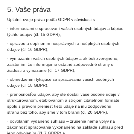
5. Vaše práva
Uplatniť svoje práva podľa GDPR v súvislosti s
· informáciami o spracovaní vašich osobných údajov a kópiou
týchto údajov (čl. 15 GDPR),
· opravou a doplnením nesprávnych a neúplných osobných
údajov (čl. 16 GDPR),
· vymazaním vašich osobných údajov a ak boli zverejnené,
zaistením, že informujeme ostatné zodpovedné strany o
žiadosti o vymazanie (čl. 17 GDPR),
· obmedzením týkajúce sa spracovania vašich osobných
údajov (čl. 18 GDPR),
· prenosnosťou údajov, aby ste dostali vaše osobné údaje v
štruktúrovanom, etablovanom a strojom čitateľnom formáte
spolu s právom preniesť tieto údaje na inú zodpovednú
stranu bez toho, aby sme v tom bránili (čl. 20 GDPR),
· odvolaním vydaného súhlasu – zrušenie nemá vplyv na
zákonnosť spracovania vykonaného na základe súhlasu pred
jeho odvolaním (čl. 7 GDPR) a