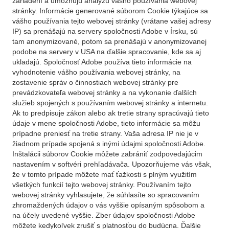
zariadení a umožňujú analýzu vášho používania webovej
stránky. Informácie generované súborom Cookie týkajúce sa
vášho používania tejto webovej stránky (vrátane vašej adresy
IP) sa prenášajú na servery spoločnosti Adobe v Írsku, sú
tam anonymizované, potom sa prenášajú v anonymizovanej
podobe na servery v USA na ďalšie spracovanie, kde sa aj
ukladajú. Spoločnosť Adobe používa tieto informácie na
vyhodnotenie vášho používania webovej stránky, na
zostavenie správ o činnostiach webovej stránky pre
prevádzkovateľa webovej stránky a na vykonanie ďalších
služieb spojených s používaním webovej stránky a internetu.
Ak to predpisuje zákon alebo ak tretie strany spracúvajú tieto
údaje v mene spoločnosti Adobe, tieto informácie sa môžu
prípadne preniesť na tretie strany. Vaša adresa IP nie je v
žiadnom prípade spojená s inými údajmi spoločnosti Adobe.
Inštalácii súborov Cookie môžete zabrániť zodpovedajúcim
nastavením v softvéri prehľadávača. Upozorňujeme vás však,
že v tomto prípade môžete mať ťažkosti s plným využitím
všetkých funkcií tejto webovej stránky. Používaním tejto
webovej stránky vyhlasujete, že súhlasíte so spracovaním
zhromaždených údajov o vás vyššie opísaným spôsobom a
na účely uvedené vyššie. Zber údajov spoločnosti Adobe
môžete kedykoľvek zrušiť s platnosťou do budúcna. Ďalšie