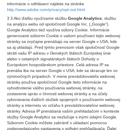
informácie o odhlásení nájdete na stránke
http://www.adobe.com/privacy/opt-out.html
3.3 Ako ďalšiu využívame službu
Google Analytics
, službu
na analýzu webu od spoločnosti Google Inc. („Google“).
Google Analytics tiež využíva súbory Cookie. Informácie
generované súbormi Cookie o vašom používaní tejto webovej
stránky sa zvyčajne prenášajú na server Google v USA, kde
sa aj ukladajú. Pred týmto prenosom však spoločnosť Google
skráti vašu IP adresu v členských štátoch Európskej únie
alebo v ostatných signatárskych štátoch Dohody o
Európskom hospodárskom priestore. Celá adresa IP sa
prenáša iba na server Google v USA, kde sa skracuje len vo
výnimočných prípadoch. V mene prevádzkovateľa webovej
stránky používa spoločnosť Google tieto informácie na
vyhodnotenie vášho používania webovej stránky, na
zostavenie správ o činnosti webovej stránky a na účely
vykonávania ďalších služieb spojených s používaním webovej
stránky a internetu vo vzťahu k prevádzkovateľovi webovej
stránky. Adresa IP prenášaná vaším prehliadačom v kontexte
služby Google Analytics sa nezlučuje s inými údajmi Google.
Súborom Cookie môžete zabrániť v ukladaní pomocou
zodpovedajúceho nastavenia v softvéri prehľadávača. Ďalej