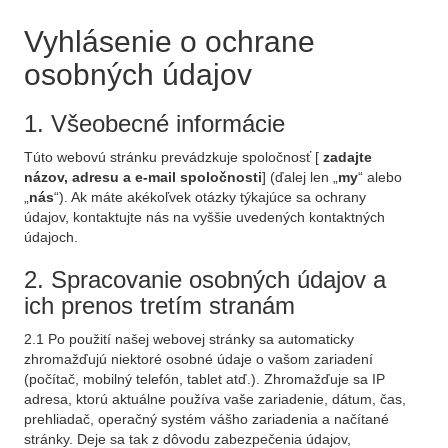
Vyhlásenie o ochrane
osobných údajov
1. Všeobecné informácie
Túto webovú stránku prevádzkuje spoločnosť [
zadajte
názov, adresu a e-mail spoločnosti
] (ďalej len „
my
“ alebo
„
nás
“). Ak máte akékoľvek otázky týkajúce sa ochrany
údajov, kontaktujte nás na vyššie uvedených kontaktných
údajoch.
2. Spracovanie osobných údajov a
ich prenos tretím stranám
2.1 Po použití našej webovej stránky sa automaticky
zhromažďujú niektoré osobné údaje o vašom zariadení
(počítač, mobilný telefón, tablet atď.). Zhromažďuje sa IP
adresa, ktorú aktuálne používa vaše zariadenie, dátum, čas,
prehliadač, operačný systém vášho zariadenia a načítané
stránky. Deje sa tak z dôvodu zabezpečenia údajov,