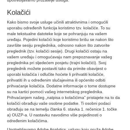
upotrebljavamo pružatelje usluga.
Kolačići
Kako bismo svoje usluge učinili atraktivnima i omogućili
uporabu određenih funkcija koristimo tzv. kolačiće. To su
male tekstualne datoteke koje se pohranjuju na vašem
uređaju. Pojedini kolačići koje koristimo brišu se nakon što
završite sesiju preglednika, odnosno nakon što zatvorite
preglednik (tzv. kolačići sesije). Drugi kolačići ostaju na
vašem uređaju i omogućavaju nam prepoznavanje vašeg
preglednika pri sljedećem posjetu (trajni kolačići). Svoj
preglednik možete postaviti tako da primite obavijest o
uporabi kolačića i odlučite hoćete li prihvatiti kolačiće,
prihvatiti ih u određenim slučajevima ili općenito odbiti
prihvaćanje kolačića. Dodatne informacije o tome dostupne
su na kartici pomoći vašeg internetskog preglednika.
Prihvaćanjem našeg „natpisa o kolačićima” pristajete na to da
kolačići obrađuju vaše osobne podatke. Ti osobni podaci
obrađuju se na temelju članka 6. stavka 1. rečenice 1. točke
a) OUZP-a. U nastavku navodimo više pojedinosti o
određenim kolačićima.
Upotrebljavamo Adobe Analytics, uslugu koju pruža Adobe