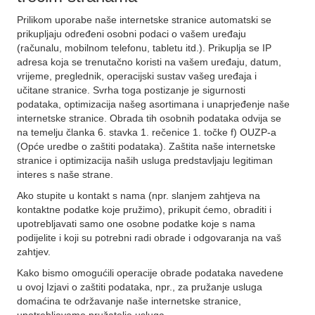
Prilikom uporabe naše internetske stranice automatski se
prikupljaju određeni osobni podaci o vašem uređaju
(računalu, mobilnom telefonu, tabletu itd.). Prikuplja se IP
adresa koja se trenutačno koristi na vašem uređaju, datum,
vrijeme, preglednik, operacijski sustav vašeg uređaja i
učitane stranice. Svrha toga postizanje je sigurnosti
podataka, optimizacija našeg asortimana i unaprjeđenje naše
internetske stranice. Obrada tih osobnih podataka odvija se
na temelju članka 6. stavka 1. rečenice 1. točke f) OUZP-a
(Opće uredbe o zaštiti podataka). Zaštita naše internetske
stranice i optimizacija naših usluga predstavljaju legitiman
interes s naše strane.
Ako stupite u kontakt s nama (npr. slanjem zahtjeva na
kontaktne podatke koje pružimo), prikupit ćemo, obraditi i
upotrebljavati samo one osobne podatke koje s nama
podijelite i koji su potrebni radi obrade i odgovaranja na vaš
zahtjev.
Kako bismo omogućili operacije obrade podataka navedene
u ovoj Izjavi o zaštiti podataka, npr., za pružanje usluga
domaćina te održavanje naše internetske stranice,