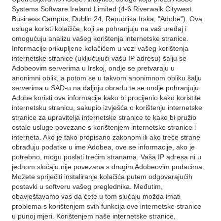
Systems Software Ireland Limited (4-6 Riverwalk Citywest
Business Campus, Dublin 24, Republika Irska; "Adobe"). Ova
usluga koristi kolačiće, koji se pohranjuju na vaš uređaj i
omogućuju analizu vašeg korištenja internetske stranice.
Informacije prikupljene kolačićem u vezi vašeg korištenja
internetske stranice (uključujući vašu IP adresu) šalju se
Adobeovim serverima u Irskoj, ondje se pretvaraju u
anonimni oblik, a potom se u takvom anonimnom obliku šalju
serverima u SAD-u na daljnju obradu te se ondje pohranjuju.
Adobe koristi ove informacije kako bi procijenio kako koristite
internetsku stranicu, sakupio izvješća o korištenju internetske
stranice za upravitelja internetske stranice te kako bi pružio
ostale usluge povezane s korištenjem internetske stranice i
interneta. Ako je tako propisano zakonom ili ako treće strane
obrađuju podatke u ime Adobea, ove se informacije, ako je
potrebno, mogu poslati trećim stranama. Vaša IP adresa ni u
jednom slučaju nije povezana s drugim Adobeovim podacima.
Možete spriječiti instaliranje kolačića putem odgovarajućih
postavki u softveru vašeg preglednika. Međutim,
obavještavamo vas da ćete u tom slučaju možda imati
problema s korištenjem svih funkcija ove internetske stranice
u punoj mjeri. Korištenjem naše internetske stranice,