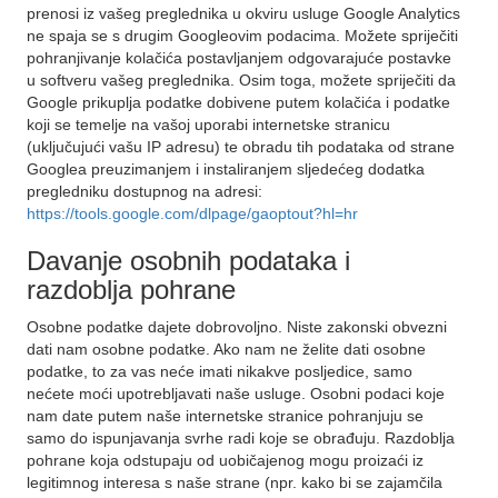
prenosi iz vašeg preglednika u okviru usluge Google Analytics
ne spaja se s drugim Googleovim podacima. Možete spriječiti
pohranjivanje kolačića postavljanjem odgovarajuće postavke
u softveru vašeg preglednika. Osim toga, možete spriječiti da
Google prikuplja podatke dobivene putem kolačića i podatke
koji se temelje na vašoj uporabi internetske stranicu
(uključujući vašu IP adresu) te obradu tih podataka od strane
Googlea preuzimanjem i instaliranjem sljedećeg dodatka
pregledniku dostupnog na adresi:
https://tools.google.com/dlpage/gaoptout?hl=hr
Davanje osobnih podataka i
razdoblja pohrane
Osobne podatke dajete dobrovoljno. Niste zakonski obvezni
dati nam osobne podatke. Ako nam ne želite dati osobne
podatke, to za vas neće imati nikakve posljedice, samo
nećete moći upotrebljavati naše usluge. Osobni podaci koje
nam date putem naše internetske stranice pohranjuju se
samo do ispunjavanja svrhe radi koje se obrađuju. Razdoblja
pohrane koja odstupaju od uobičajenog mogu proizaći iz
legitimnog interesa s naše strane (npr. kako bi se zajamčila