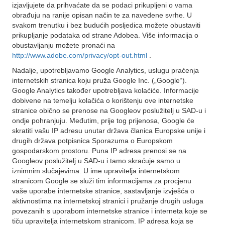
izjavljujete da prihvaćate da se podaci prikupljeni o vama
obrađuju na ranije opisan način te za navedene svrhe. U
svakom trenutku i bez budućih posljedica možete obustaviti
prikupljanje podataka od strane Adobea. Više informacija o
obustavljanju možete pronaći na
http://www.adobe.com/privacy/opt-out.html
.
Nadalje, upotrebljavamo Google Analytics, uslugu praćenja
internetskih stranica koju pruža Google Inc. („Google“).
Google Analytics također upotrebljava kolaćiće. Informacije
dobivene na temelju kolačića o korištenju ove internetske
stranice obično se prenose na Googleov poslužitelj u SAD-u i
ondje pohranjuju. Međutim, prije tog prijenosa, Google će
skratiti vašu IP adresu unutar država članica Europske unije i
drugih država potpisnica Sporazuma o Europskom
gospodarskom prostoru. Puna IP adresa prenosi se na
Googleov poslužitelj u SAD-u i tamo skraćuje samo u
iznimnim slučajevima. U ime upravitelja internetskom
stranicom Google se služi tim informacijama za procjenu
vaše uporabe internetske stranice, sastavljanje izvješća o
aktivnostima na internetskoj stranici i pružanje drugih usluga
povezanih s uporabom internetske stranice i interneta koje se
tiču upravitelja internetskom stranicom. IP adresa koja se