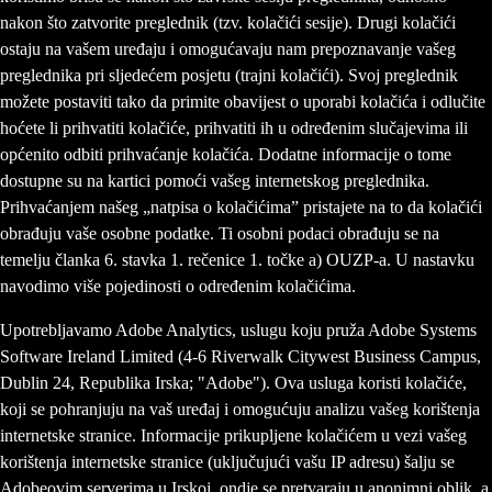
nakon što zatvorite preglednik (tzv. kolačići sesije). Drugi kolačići
ostaju na vašem uređaju i omogućavaju nam prepoznavanje vašeg
preglednika pri sljedećem posjetu (trajni kolačići). Svoj preglednik
možete postaviti tako da primite obavijest o uporabi kolačića i odlučite
hoćete li prihvatiti kolačiće, prihvatiti ih u određenim slučajevima ili
općenito odbiti prihvaćanje kolačića. Dodatne informacije o tome
dostupne su na kartici pomoći vašeg internetskog preglednika.
Prihvaćanjem našeg „natpisa o kolačićima” pristajete na to da kolačići
obrađuju vaše osobne podatke. Ti osobni podaci obrađuju se na
temelju članka 6. stavka 1. rečenice 1. točke a) OUZP-a. U nastavku
navodimo više pojedinosti o određenim kolačićima.
Upotrebljavamo Adobe Analytics, uslugu koju pruža Adobe Systems
Software Ireland Limited (4-6 Riverwalk Citywest Business Campus,
Dublin 24, Republika Irska; "Adobe"). Ova usluga koristi kolačiće,
koji se pohranjuju na vaš uređaj i omogućuju analizu vašeg korištenja
internetske stranice. Informacije prikupljene kolačićem u vezi vašeg
korištenja internetske stranice (uključujući vašu IP adresu) šalju se
Adobeovim serverima u Irskoj, ondje se pretvaraju u anonimni oblik, a