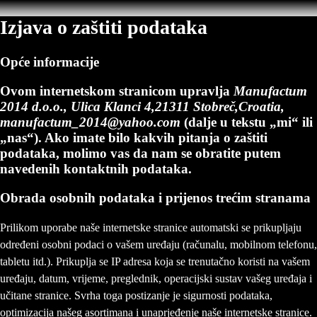
Izjava o zaštiti podataka
Opće informacije
Ovom internetskom stranicom upravlja
Manufactum
2014 d.o.o., Ulica Klanci 4,21311 Stobreč,Croatia,
manufactum_2014@yahoo.com
(dalje u tekstu „mi“ ili
„nas“). Ako imate bilo kakvih pitanja o zaštiti
podataka, molimo vas da nam se obratite putem
navedenih kontaktnih podataka.
Obrada osobnih podataka i prijenos trećim stranama
Prilikom uporabe naše internetske stranice automatski se prikupljaju
određeni osobni podaci o vašem uređaju (računalu, mobilnom telefonu,
tabletu itd.). Prikuplja se IP adresa koja se trenutačno koristi na vašem
uređaju, datum, vrijeme, preglednik, operacijski sustav vašeg uređaja i
učitane stranice. Svrha toga postizanje je sigurnosti podataka,
optimizacija našeg asortimana i unaprjeđenje naše internetske stranice.