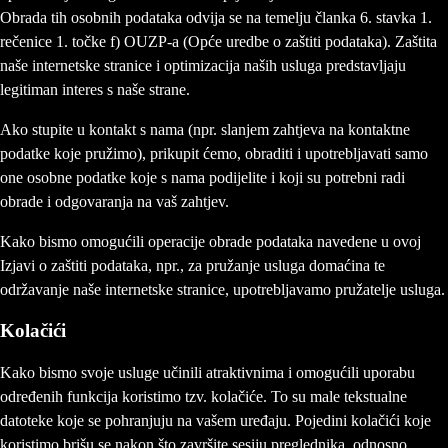
Obrada tih osobnih podataka odvija se na temelju članka 6. stavka 1.
rečenice 1. točke f) OUZP-a (Opće uredbe o zaštiti podataka). Zaštita
naše internetske stranice i optimizacija naših usluga predstavljaju
legitiman interes s naše strane.
Ako stupite u kontakt s nama (npr. slanjem zahtjeva na kontaktne
podatke koje pružimo), prikupit ćemo, obraditi i upotrebljavati samo
one osobne podatke koje s nama podijelite i koji su potrebni radi
obrade i odgovaranja na vaš zahtjev.
Kako bismo omogućili operacije obrade podataka navedene u ovoj
Izjavi o zaštiti podataka, npr., za pružanje usluga domaćina te
održavanje naše internetske stranice, upotrebljavamo pružatelje usluga.
Kolačići
Kako bismo svoje usluge učinili atraktivnima i omogućili uporabu
određenih funkcija koristimo tzv. kolačiće. To su male tekstualne
datoteke koje se pohranjuju na vašem uređaju. Pojedini kolačići koje
koristimo brišu se nakon što završite sesiju preglednika, odnosno