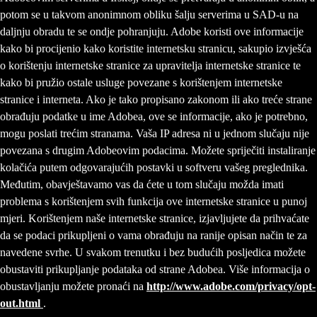
potom se u takvom anonimnom obliku šalju serverima u SAD-u na
daljnju obradu te se ondje pohranjuju. Adobe koristi ove informacije
kako bi procijenio kako koristite internetsku stranicu, sakupio izvješća
o korištenju internetske stranice za upravitelja internetske stranice te
kako bi pružio ostale usluge povezane s korištenjem internetske
stranice i interneta. Ako je tako propisano zakonom ili ako treće strane
obrađuju podatke u ime Adobea, ove se informacije, ako je potrebno,
mogu poslati trećim stranama. Vaša IP adresa ni u jednom slučaju nije
povezana s drugim Adobeovim podacima. Možete spriječiti instaliranje
kolačića putem odgovarajućih postavki u softveru vašeg preglednika.
Međutim, obavještavamo vas da ćete u tom slučaju možda imati
problema s korištenjem svih funkcija ove internetske stranice u punoj
mjeri. Korištenjem naše internetske stranice, izjavljujete da prihvaćate
da se podaci prikupljeni o vama obrađuju na ranije opisan način te za
navedene svrhe. U svakom trenutku i bez budućih posljedica možete
obustaviti prikupljanje podataka od strane Adobea. Više informacija o
obustavljanju možete pronaći na
http://www.adobe.com/privacy/opt-
out.html
.