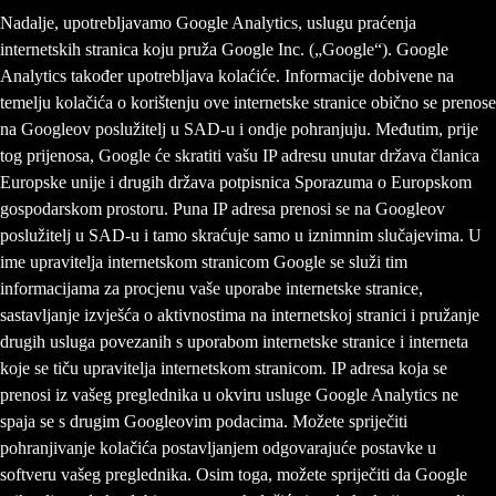
Nadalje, upotrebljavamo Google Analytics, uslugu praćenja
internetskih stranica koju pruža Google Inc. („Google“). Google
Analytics također upotrebljava kolaćiće. Informacije dobivene na
temelju kolačića o korištenju ove internetske stranice obično se prenose
na Googleov poslužitelj u SAD-u i ondje pohranjuju. Međutim, prije
tog prijenosa, Google će skratiti vašu IP adresu unutar država članica
Europske unije i drugih država potpisnica Sporazuma o Europskom
gospodarskom prostoru. Puna IP adresa prenosi se na Googleov
poslužitelj u SAD-u i tamo skraćuje samo u iznimnim slučajevima. U
ime upravitelja internetskom stranicom Google se služi tim
informacijama za procjenu vaše uporabe internetske stranice,
sastavljanje izvješća o aktivnostima na internetskoj stranici i pružanje
drugih usluga povezanih s uporabom internetske stranice i interneta
koje se tiču upravitelja internetskom stranicom. IP adresa koja se
prenosi iz vašeg preglednika u okviru usluge Google Analytics ne
spaja se s drugim Googleovim podacima. Možete spriječiti
pohranjivanje kolačića postavljanjem odgovarajuće postavke u
softveru vašeg preglednika. Osim toga, možete spriječiti da Google