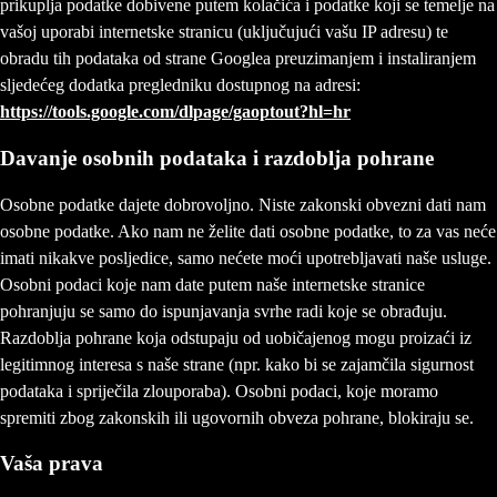
prikuplja podatke dobivene putem kolačića i podatke koji se temelje na
vašoj uporabi internetske stranicu (uključujući vašu IP adresu) te
obradu tih podataka od strane Googlea preuzimanjem i instaliranjem
sljedećeg dodatka pregledniku dostupnog na adresi:
https://tools.google.com/dlpage/gaoptout?hl=hr
Davanje osobnih podataka i razdoblja pohrane
Osobne podatke dajete dobrovoljno. Niste zakonski obvezni dati nam
osobne podatke. Ako nam ne želite dati osobne podatke, to za vas neće
imati nikakve posljedice, samo nećete moći upotrebljavati naše usluge.
Osobni podaci koje nam date putem naše internetske stranice
pohranjuju se samo do ispunjavanja svrhe radi koje se obrađuju.
Razdoblja pohrane koja odstupaju od uobičajenog mogu proizaći iz
legitimnog interesa s naše strane (npr. kako bi se zajamčila sigurnost
podataka i spriječila zlouporaba). Osobni podaci, koje moramo
spremiti zbog zakonskih ili ugovornih obveza pohrane, blokiraju se.
Vaša prava