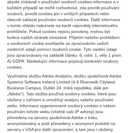
abyste získávali o používání souborů cookies informace a v
každém případě se mohli rozhodnout, zda povolit používání
souborů, povolit cookies jen v určitých případech nebo
obecně zakázat používání souborů cookies. Další informace
v tomto ohledu naleznete na kartě nápovědy internetového
prohlížeče. Pokud cookies nejsou povoleny, mohou být
funkce našich stránek omezené. Přijetím našeho prohlášení
o souborech cookie souhlasíte se zpracováním vašich
osobních údajů pomocí souborů cookie. Tyto osobní údaje
jsou zpracovávány na základě článku. 6, odst. 1, věty 1 písm.
A) GDPR. Následující informace popisují konkrétní soubory
cookies.
Využíváme službu Adobe Analytics, službu společnosti Adobe
Systems Software Ireland Limited (4-6 Riverwalk Citywest
Business Campus, Dublin 24, Irská republika, dále jen
„Adobe“). Tato služba používá soubory cookies, které jsou
uloženy v zařízení a umožňují analýzu vašeho používání
webu. Informace vygenerované soubory cookies o vašem
používání tohoto webu (včetně vaší IP adresy) jsou
převedeny na servery společnosti Adobe v Irsku,
anonymizovány a poté převedeny v anonymní podobě na
servery v USA pro další zpracování, a tam jsou i uloženy.