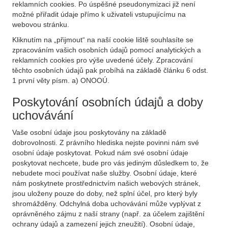
reklamních cookies. Po úspěšné pseudonymizaci již není
možné přiřadit údaje přímo k uživateli vstupujícímu na
webovou stránku.
Kliknutím na „přijmout“ na naší cookie liště souhlasíte se
zpracováním vašich osobních údajů pomocí analytických a
reklamních cookies pro výše uvedené účely. Zpracování
těchto osobních údajů pak probíhá na základě článku 6 odst.
1 první věty písm. a) ONOOÚ.
Poskytování osobních údajů a doby
uchovávání
Vaše osobní údaje jsou poskytovány na základě
dobrovolnosti. Z právního hlediska nejste povinni nám své
osobní údaje poskytovat. Pokud nám své osobní údaje
poskytovat nechcete, bude pro vás jediným důsledkem to, že
nebudete moci používat naše služby. Osobní údaje, které
nám poskytnete prostřednictvím našich webových stránek,
jsou uloženy pouze do doby, než splní účel, pro který byly
shromážděny. Odchylná doba uchovávání může vyplývat z
oprávněného zájmu z naší strany (např. za účelem zajištění
ochrany údajů a zamezení jejich zneužití). Osobní údaje,