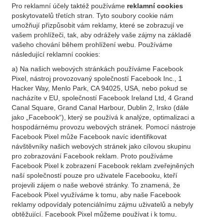
Pro reklamní účely taktéž používáme
reklamní cookies
poskytovatelů třetích stran. Tyto soubory cookie nám
umožňují přizpůsobit vám reklamy, které se zobrazují ve
vašem prohlížeči, tak, aby odrážely vaše zájmy na základě
vašeho chování během prohlížení webu. Používáme
následující reklamní cookies:
a) Na našich webových stránkách používáme Facebook
Pixel, nástroj provozovaný společností Facebook Inc., 1
Hacker Way, Menlo Park, CA 94025, USA, nebo pokud se
nacházíte v EU, společností Facebook Ireland Ltd, 4 Grand
Canal Square, Grand Canal Harbour, Dublin 2, Irsko (dále
jako „Facebook“), který se používá k analýze, optimalizaci a
hospodárnému provozu webových stránek. Pomocí nástroje
Facebook Pixel může Facebook navíc identifikovat
návštěvníky našich webových stránek jako cílovou skupinu
pro zobrazování Facebook reklam. Proto používáme
Facebook Pixel k zobrazení Facebook reklam zveřejněných
naší společností pouze pro uživatele Facebooku, kteří
projevili zájem o naše webové stránky. To znamená, že
Facebook Pixel využíváme k tomu, aby naše Facebook
reklamy odpovídaly potenciálnímu zájmu uživatelů a nebyly
obtěžující. Facebook Pixel můžeme používat i k tomu,