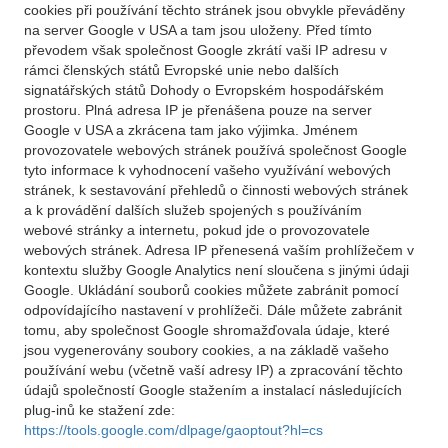
cookies při používání těchto stránek jsou obvykle převáděny
na server Google v USA a tam jsou uloženy. Před tímto
převodem však společnost Google zkrátí vaši IP adresu v
rámci členských států Evropské unie nebo dalších
signatářských států Dohody o Evropském hospodářském
prostoru. Plná adresa IP je přenášena pouze na server
Google v USA a zkrácena tam jako výjimka. Jménem
provozovatele webových stránek používá společnost Google
tyto informace k vyhodnocení vašeho využívání webových
stránek, k sestavování přehledů o činnosti webových stránek
a k provádění dalších služeb spojených s používáním
webové stránky a internetu, pokud jde o provozovatele
webových stránek. Adresa IP přenesená vaším prohlížečem v
kontextu služby Google Analytics není sloučena s jinými údaji
Google. Ukládání souborů cookies můžete zabránit pomocí
odpovídajícího nastavení v prohlížeči. Dále můžete zabránit
tomu, aby společnost Google shromažďovala údaje, které
jsou vygenerovány soubory cookies, a na základě vašeho
používání webu (včetně vaší adresy IP) a zpracování těchto
údajů společností Google stažením a instalací následujících
plug-inů ke stažení zde:
https://tools.google.com/dlpage/gaoptout?hl=cs