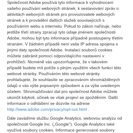
Společnost Adobe používá tyto informace k vyhodnocení
vašeho používání webových stránek, k sestavování zpráv o
aktivitách webových stránek pro provozovatele webových
stránek a k provádění dalších služeb souvisejících s
používáním webu a internetu. Pokud to zákon nařizuje, nebo
jestliže třetí strany zpracují tyto údaje jménem společnosti
Adobe, mohou být tyto informace případně postoupeny třetím
stranám. V žádném případě není vaše IP adresa spojena s
jinými daty společnosti Adobe. Instalaci souborů cookies
můžete zabránit pomocí odpovídajícího nastavení v
prohlížeči. Nicméně vás upozorňujeme, že v takovém
případě budete mít potíže s plným využitím všech funkcí této
webové stránky. Používáním této webové stránky
prohlašujete, že souhlasíte se zpracováním shromážděných
údajů o vás výše popsaným způsobem a za výše uvedeným
účelem. Shromažďování dat pro společnost Adobe můžete
ukončit kdykoli, účinek se však projeví se zpožděním. Další
informace o odhlášení se dozvíte na adrese
http://www.adobe.com/privacy/opt-out.html
.
Dále zavádíme službu Google Analytics, webovou analýzu od
společnosti Google Inc. („Google“). Google Analytics také
využívá soubory cookies. Informace generované soubory