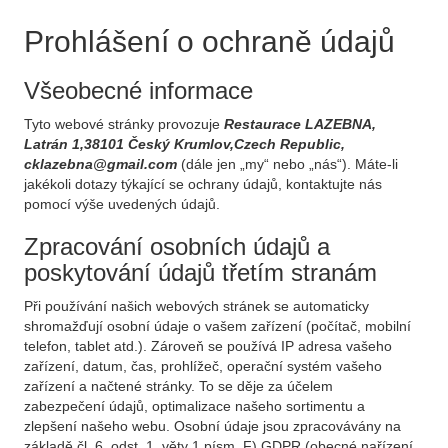
Prohlášení o ochraně údajů
Všeobecné informace
Tyto webové stránky provozuje
Restaurace LAZEBNA,
Latrán 1,38101 Český Krumlov,Czech Republic,
cklazebna@gmail.com
(dále jen „my“ nebo „nás“). Máte-li
jakékoli dotazy týkající se ochrany údajů, kontaktujte nás
pomocí výše uvedených údajů.
Zpracování osobních údajů a
poskytování údajů třetím stranám
Při používání našich webových stránek se automaticky
shromažďují osobní údaje o vašem zařízení (počítač, mobilní
telefon, tablet atd.). Zároveň se používá IP adresa vašeho
zařízení, datum, čas, prohlížeč, operační systém vašeho
zařízení a načtené stránky. To se děje za účelem
zabezpečení údajů, optimalizace našeho sortimentu a
zlepšení našeho webu. Osobní údaje jsou zpracovávány na
základě čl. 6, odst. 1, věty 1 písm. F) GDPR (obecné nařízení