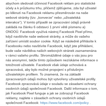
abychom sledovali účinnost Facebook reklam pro statistické
účely a k průzkumu trhu, přičemž zjišťujeme, zda byl uživatel
po kliknutí na Facebook reklamu přesměrován na naše
webové stránky (tzv. „konverze“ nebo „uživatelská
interakce“). V tomto případě se zpracování údajů právně
zakládá na článku 6 odstavci 1 první větě písmenu a)
ONOOÚ. Facebook využívá nástroj Facebook Pixel přímo,
když navštívíte naše webové stránky, a může do vašeho
zařízení umístit soubor cookie. Když se následně přihlásíte k
Facebooku nebo navštívíte Facebook, když jste přihlášeni,
bude vaše návštěva našich webových stránek zaznamenána
v rámci vašeho profilu. Shromážděné údaje o vás jsou pro
nás anonymní, takže tímto způsobem nezískáme informace o
totožnosti uživatele. Facebook však údaje uchovává a
zpracovává, aby bylo možné propojení s příslušným
uživatelským profilem. To znamená, že na základě
zpracovaných údajů mohou být vytvořeny uživatelské profily.
Facebook zpracovává údaje v souladu se zásadami ochrany
osobních údajů společnosti Facebook. Další informace o tom,
jak Facebook Pixel funguje a jak se zobrazují Facebook
reklamy, najdete v zásadách ochrany osobních údajů
společnosti Facebook:
https://www.facebook.com/policy
.