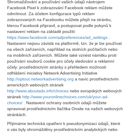
Shromažďování a používání vašich údajů nástrojem
Facebook Pixel k zobrazování Facebook reklam můžete
odmítnout. Za účelem konfigurace typů reklam
zobrazovaných na Facebooku můžete přejít na stránku,
kterou Facebook připravil, a postupovat podle pokynů k
nastavení reklam na základě použití:
https://www.facebook.com/adpreferences/ad_settings
.
Nastavení nejsou závislá na platformě, tzn. že je lze používat
na všech zařízeních, například na stolních počítačích nebo
na mobilních zařízeních. Můžete také vznést námitku proti
používání souborů cookie pro účely sledování a reklamní
účely: prostřednictvím stránky s přehledem možností
odhlášení iniciativy Network Advertising Initiative
http://optout.networkadvertising.org
a navíc prostřednictvím
amerických webových stránek
http://www.aboutads.info/choices
nebo evropských webových
stránek
http://www.youronlinechoices.com/uk/your-ad-
choices/
. Nastavení ochrany osobních údajů můžete
spravovat prostřednictvím tlačítka Onsite na našich webových
stránkách.
Přijímáme technická opatření k pseudonymizaci údajů, které
o vás byly shromážděny prostřednictvím analytických nebo