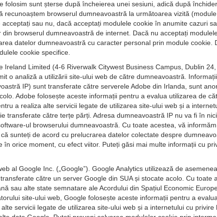
e folosim sunt șterse după încheierea unei sesiuni, adică după închide
 recunoaștem browserul dumneavoastră la următoarea vizită (module cook
le acceptați sau nu, dacă acceptați modulele cookie în anumite cazuri s
tor din browserul dumneavoastră de internet. Dacă nu acceptați modulele c
area datelor dumneavoastră cu caracter personal prin module cookie. Dat
dulele cookie specifice.
 Ireland Limited (4-6 Riverwalk Citywest Business Campus, Dublin 24, 
t o analiză a utilizării site-ului web de către dumneavoastră. Informații
stră IP) sunt transferate către serverele Adobe din Irlanda, sunt anon
 acolo. Adobe folosește aceste informații pentru a evalua utilizarea de 
tru a realiza alte servicii legate de utilizarea site-ului web și a interne
ie transferate către terțe părți. Adresa dumneavoastră IP nu va fi în nic
oftware-ul browserului dumneavoastră. Cu toate acestea, vă informăm că,
rați că sunteți de acord cu prelucrarea datelor colectate despre dumnea
 în orice moment, cu efect viitor. Puteți găsi mai multe informații cu pr
ă web al Google Inc. („Google”). Google Analytics utilizează de asemen
, transferate către un server Google din SUA și stocate acolo. Cu toate
ă sau alte state semnatare ale Acordului din Spațiul Economic Europea
torului site-ului web, Google folosește aceste informații pentru a evalu
alte servicii legate de utilizarea site-ului web și a internetului cu privi