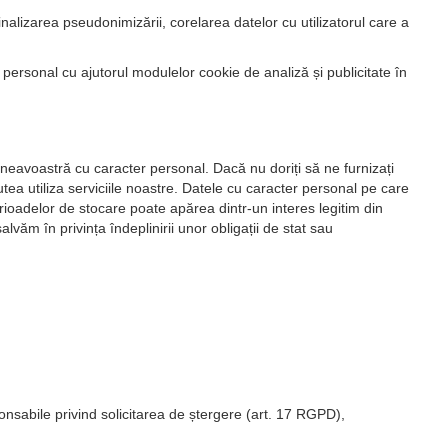
alizarea pseudonimizării, corelarea datelor cu utilizatorul care a
ersonal cu ajutorul modulelor cookie de analiză și publicitate în
neavoastră cu caracter personal. Dacă nu doriți să ne furnizați
ea utiliza serviciile noastre. Datele cu caracter personal pe care
erioadelor de stocare poate apărea dintr-un interes legitim din
văm în privința îndeplinirii unor obligații de stat sau
nsabile privind solicitarea de ștergere (art. 17 RGPD),