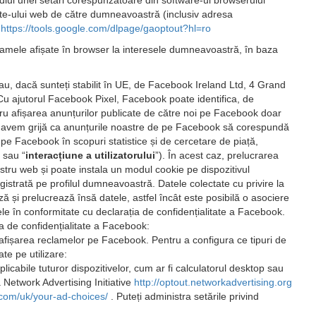
diul unei setări corespunzătoare din software-ul browserului
ite-ului web de către dumneavoastră (inclusiv adresa
:
https://tools.google.com/dlpage/gaoptout?hl=ro
lamele afișate în browser la interesele dumneavoastră, în baza
, dacă sunteți stabilit în UE, de Facebook Ireland Ltd, 4 Grand
 Cu ajutorul Facebook Pixel, Facebook poate identifica, de
tru afișarea anunțurilor publicate de către noi pe Facebook doar
el, avem grijă ca anunțurile noastre de pe Facebook să corespundă
e pe Facebook în scopuri statistice și de cercetare de piață,
” sau “
interacțiune a utilizatorului
”). În acest caz, prelucrarea
nostru web și poate instala un modul cookie pe dispozitivul
gistrată pe profilul dumneavoastră. Datele colectate cu privire la
ă și prelucrează însă datele, astfel încât este posibilă o asociere
tele în conformitate cu declarația de confidențialitate a Facebook.
ia de confidențialitate a Facebook:
u afișarea reclamelor pe Facebook. Pentru a configura ce tipuri de
te pe utilizare:
cabile tuturor dispozitivelor, cum ar fi calculatorul desktop sau
a Network Advertising Initiative
http://optout.networkadvertising.org
.com/uk/your-ad-choices/
. Puteți administra setările privind