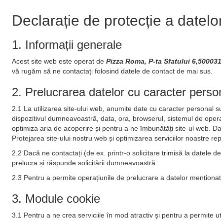
Declarație de protecție a datelo
1. Informații generale
Acest site web este operat de
Pizza Roma, P-ta Sfatului 6,5000
vă rugăm să ne contactați folosind datele de contact de mai sus.
2. Prelucrarea datelor cu caracter persona
2.1 La utilizarea site-ului web, anumite date cu caracter personal s
dispozitivul dumneavoastră, data, ora, browserul, sistemul de operar
optimiza aria de acoperire și pentru a ne îmbunătăți site-ul web. Da
Protejarea site-ului nostru web și optimizarea serviciilor noastre rep
2.2 Dacă ne contactați (de ex. printr-o solicitare trimisă la datele
prelucra și răspunde solicitării dumneavoastră.
2.3 Pentru a permite operațiunile de prelucrare a datelor menționate 
3. Module cookie
3.1 Pentru a ne crea serviciile în mod atractiv și pentru a permite u