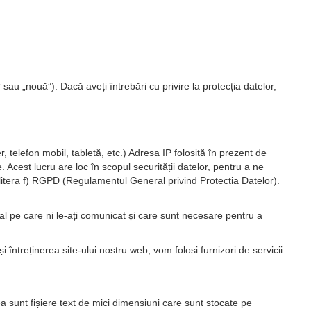
sau „nouă”). Dacă aveți întrebări cu privire la protecția datelor,
 telefon mobil, tabletă, etc.) Adresa IP folosită în prezent de
Acest lucru are loc în scopul securității datelor, pentru a ne
, litera f) RGPD (Regulamentul General privind Protecția Datelor).
nal pe care ni le-ați comunicat și care sunt necesare pentru a
întreținerea site-ului nostru web, vom folosi furnizori de servicii.
ea sunt fișiere text de mici dimensiuni care sunt stocate pe