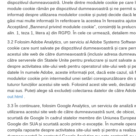
dispozitivul dumneavoastră. Unele dintre modulele cookie pe care l
module cookie rămân pe dispozitivul dumneavoastră și ne permit să
informați despre utilizarea modulelor cookie și puteți decide dacă 
găsi mai multe informații în referitoare la acestea în fereastra aju
Acceptând „Bannerul privind modulele cookie”, consimțiți la prelucr
alin. 1, teza 1, litera a) din RGPD. În cele ce urmează, detaliem mo
3.2 Folosim Adobe Analytics, un serviciu al Adobe Systems Software
cookie care sunt salvate pe dispozitivul dumneavoastră și care permi
acestui site web de către dumneavoastră (inclusiv adresa dumneavoa
către serverele din Statele Unite pentru prelucrare și sunt salvate
despre activitatea site-ului web pentru operatorul site-ului web și pen
datele în numele Adobe, aceste informații pot, dacă este cazul, să f
modulelor cookie prin intermediul unei setări corespunzătoare din s
tuturor funcțiilor acestui site web. Folosind acest site web, decla
mai sus. Puteți alege să excludeți colectarea datelor de către Adobe
out.html
.
3.3 În continuare, folosim Google Analytics, un serviciu de analiz
utilizarea acestui site web de către dumneavoastră sunt, de obicei
scurtată de Google în cadrul statelor membre din Uniunea European
Google din SUA și scurtată acolo printr-o excepție. În numele opera
compila rapoarte despre activitatea site-ului web și pentru a realiza 