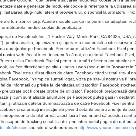
lte date Google. Puteți preveni salvarea modulelor cookie prin interme
teze datele generate de modulele cookie și referitoare la utilizarea s
instalarea plug-inului aferent browserului, disponibil la următorul link
te
ale furnizorilor terți. Aceste module cookie ne permit să adaptăm rec
 următoarele module cookie de publicitate:
operat de Facebook Inc., 1 Hacker Way, Menlo Park, CA 94025, USA, sau
k
”), pentru analiza, optimizarea și operarea economică a site-ului web.
șarea anunțurilor pe Facebook. Prin urmare, utilizăm Facebook Pixel pen
te-ul nostru web. Acest lucru înseamnă că noi, cu ajutorul Facebook Pix
e. Putem utiliza Facebook Pixel și pentru a urmări eficiența anunțurilor d
ok, au fost direcționați pe site-ul nostru web (așa-numita “
conversie
cebook Pixel este utilizat direct de către Facebook când vizitați site-ul 
a Facebook, în timp ce sunteți logat, vizita pe site-ul nostru va fi înre
de informații cu privire la identitatea utilizatorilor. Facebook stocheaz
le prelucrate pot fi create profile de utilizator. Facebook prelucrează da
ează și cum sunt afișate anunțurile pe Facebook puteți găsi în declaraț
ctării și utilizării datelor dumneavoastră de către Facebook Pixel pentr
ebook și să urmați instrucțiunile privind setările pentru anunțurile baza
nt independente de platformă, acest lucru însemnând că acestea sunt apli
 în scopuri de tracking și publicitate: prin intermediul pagini de opt-out 
ds.info/choices
sau site-ul web european
http://www.youronlinechoices