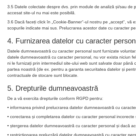
3.5 Datele colectate despre dvs. prin module de analiză și/sau de pu
accesat site-ul nu mai este posibilă.
3.6 Dacă faceți click în „Cookie-Banner“-ul nostru pe „accept“, vă 
scopurile indicate mai sus. Prelucrarea acestor date cu caracter pers
4. Furnizarea datelor cu caracter person
Datele dumneavoastră cu caracter personal sunt furnizate voluntar. 
datele dumneavoastră cu caracter personal, nu vor exista niciun fel
ni le furnizați prin intermediul site-ului web sunt salvate doar până
partea noastră (de ex. pentru a garanta securitatea datelor și pentru
contractuale de stocare sunt blocate.
5. Drepturile dumneavoastră
De a vă exercita drepturile conform RGPD pentru:
• informarea privind prelucrarea datelor dumneavoastră cu caracter
• corectarea și completarea datelor cu caracter personal incorecte
• ștergerea datelor dumneavoastră cu caracter personal și dacă aces
• restricționarea prelucrării datelor dumneavoastră cu caracter per