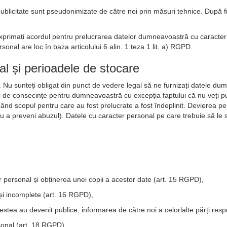
blicitate sunt pseudonimizate de către noi prin măsuri tehnice. După fin
exprimați acordul pentru prelucrarea datelor dumneavoastră cu caracter p
onal are loc în baza articolului 6 alin. 1 teza 1 lit. a) RGPD.
al și perioadele de stocare
Nu sunteți obligat din punct de vedere legal să ne furnizați datele dum
 de consecințe pentru dumneavoastră cu excepția faptului că nu veți put
 când scopul pentru care au fost prelucrate a fost îndeplinit. Devierea p
 a preveni abuzul). Datele cu caracter personal pe care trebuie să le sal
 personal și obținerea unei copii a acestor date (art. 15 RGPD),
 și incomplete (art. 16 RGPD),
tea au devenit publice, informarea de către noi a celorlalte părți respo
sonal (art. 18 RGPD),