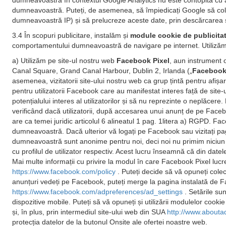
dumneavoastră în contextul Google Analytics nu este contopită cu a
dumneavoastră. Puteți, de asemenea, să împiedicați Google să colec
dumneavoastră IP) și să prelucreze aceste date, prin descărcarea și 
3.4 În scopuri publicitare, instalăm și
module cookie de publicita
comportamentului dumneavoastră de navigare pe internet. Utilizăm
a) Utilizăm pe site-ul nostru web
Facebook Pixel
, aun instrument 
Canal Square, Grand Canal Harbour, Dublin 2, Irlanda („
Faceboo
asemenea, vizitatorii site-ului nostru web ca grup țintă pentru afi
pentru utilizatorii Facebook care au manifestat interes față de si
potențialului interes al utilizatorilor și să nu reprezinte o neplăcer
verificând dacă utilizatorii, după accesarea unui anunț de pe Facebo
are ca temei juridic articolul 6 alineatul 1 pag. 1litera a) RGPD. Fa
dumneavoastră. Dacă ulterior vă logați pe Facebook sau vizitați pagin
dumneavoastră sunt anonime pentru noi, deci noi nu primim niciun fel 
cu profilul de utilizator respectiv. Acest lucru înseamnă că din date
Mai multe informații cu privire la modul în care Facebook Pixel lucr
https://www.facebook.com/policy
. Puteți decide să vă opuneți cole
anunțuri vedeți pe Facebook, puteți merge la pagina instalată de Fac
https://www.facebook.com/adpreferences/ad_settings
. Setările su
dispozitive mobile. Puteți să vă opuneți și utilizării modulelor cookie
și, în plus, prin intermediul site-ului web din SUA
http://www.abouta
protecția datelor de la butonul Onsite ale ofertei noastre web.