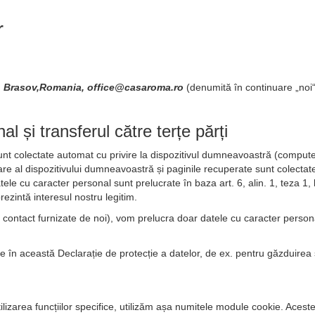
r
31 Brasov,Romania, office@casaroma.ro
(denumită în continuare „noi“ 
l și transferul către terțe părți
unt colectate automat cu privire la dispozitivul dumneavoastră (computer,
e al dispozitivului dumneavoastră și paginile recuperate sunt colectate. 
tele cu caracter personal sunt prelucrate în baza art. 6, alin. 1, teza 1
rezintă interesul nostru legitim.
 de contact furnizate de noi), vom prelucra doar datele cu caracter perso
în această Declarație de protecție a datelor, de ex. pentru găzduirea și 
tilizarea funcțiilor specifice, utilizăm așa numitele module cookie. Acest