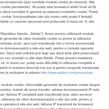
rea browserului (așa numitele module cookie de sesiune). Alte
ie persistente). Vă puteți seta browserul astfel încât să fiți
au dacă excludeți în general acceptarea modulelor cookie. Puteți
ookie, funcționalitatea site-ului nostru web poate fi limitată.
ele cu caracter personal sunt prelucrate în baza art. 6, alin.
Republica Irlanda; „Adobe”). Acest serviciu utilizează module
le generate de către modulele cookie cu privire la utilizarea
imizate acolo, apoi sunt transferate într-o formă anonimizată
către dumneavoastră a site-ului web, pentru a compila rapoarte
tului. Dacă este solicitat prin lege sau dacă terțe părți prelucrează
iun caz corelată cu alte date Adobe. Puteți preveni instalarea
 în acest caz, puteți avea dificultăți în utilizarea completă a
voastră în maniera descrisă mai sus și pentru scopurile menționate
ivire la excludere la adresa
http://www.adobe.com/privacy/opt-
ea module cookie. Informațiile generate de modulele cookie despre
 acestea, înainte de acest transfer, adresa dumneavoastră IP este
n. Adresa IP completă este transferată doar către serverul
a utilizarea de către dumneavoastră a site-ului web, pentru a
re la operatorul site-ului web. Adresa IP transmisă de browserul