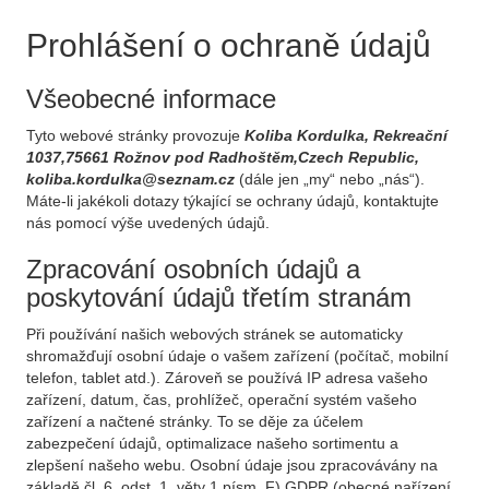
Prohlášení o ochraně údajů
Všeobecné informace
Tyto webové stránky provozuje
Koliba Kordulka, Rekreační
1037,75661 Rožnov pod Radhoštěm,Czech Republic,
koliba.kordulka@seznam.cz
(dále jen „my“ nebo „nás“).
Máte-li jakékoli dotazy týkající se ochrany údajů, kontaktujte
nás pomocí výše uvedených údajů.
Zpracování osobních údajů a
poskytování údajů třetím stranám
Při používání našich webových stránek se automaticky
shromažďují osobní údaje o vašem zařízení (počítač, mobilní
telefon, tablet atd.). Zároveň se používá IP adresa vašeho
zařízení, datum, čas, prohlížeč, operační systém vašeho
zařízení a načtené stránky. To se děje za účelem
zabezpečení údajů, optimalizace našeho sortimentu a
zlepšení našeho webu. Osobní údaje jsou zpracovávány na
základě čl. 6, odst. 1, věty 1 písm. F) GDPR (obecné nařízení