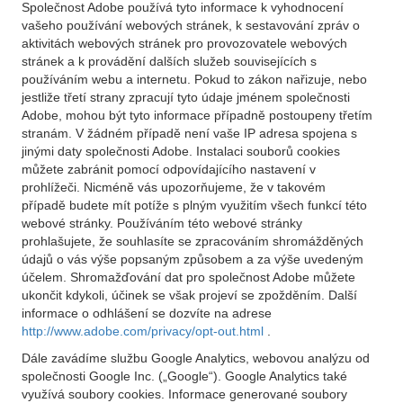
Společnost Adobe používá tyto informace k vyhodnocení
vašeho používání webových stránek, k sestavování zpráv o
aktivitách webových stránek pro provozovatele webových
stránek a k provádění dalších služeb souvisejících s
používáním webu a internetu. Pokud to zákon nařizuje, nebo
jestliže třetí strany zpracují tyto údaje jménem společnosti
Adobe, mohou být tyto informace případně postoupeny třetím
stranám. V žádném případě není vaše IP adresa spojena s
jinými daty společnosti Adobe. Instalaci souborů cookies
můžete zabránit pomocí odpovídajícího nastavení v
prohlížeči. Nicméně vás upozorňujeme, že v takovém
případě budete mít potíže s plným využitím všech funkcí této
webové stránky. Používáním této webové stránky
prohlašujete, že souhlasíte se zpracováním shromážděných
údajů o vás výše popsaným způsobem a za výše uvedeným
účelem. Shromažďování dat pro společnost Adobe můžete
ukončit kdykoli, účinek se však projeví se zpožděním. Další
informace o odhlášení se dozvíte na adrese
http://www.adobe.com/privacy/opt-out.html
.
Dále zavádíme službu Google Analytics, webovou analýzu od
společnosti Google Inc. („Google“). Google Analytics také
využívá soubory cookies. Informace generované soubory