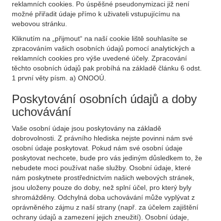
reklamních cookies. Po úspěšné pseudonymizaci již není
možné přiřadit údaje přímo k uživateli vstupujícímu na
webovou stránku.
Kliknutím na „přijmout“ na naší cookie liště souhlasíte se
zpracováním vašich osobních údajů pomocí analytických a
reklamních cookies pro výše uvedené účely. Zpracování
těchto osobních údajů pak probíhá na základě článku 6 odst.
1 první věty písm. a) ONOOÚ.
Poskytování osobních údajů a doby
uchovávání
Vaše osobní údaje jsou poskytovány na základě
dobrovolnosti. Z právního hlediska nejste povinni nám své
osobní údaje poskytovat. Pokud nám své osobní údaje
poskytovat nechcete, bude pro vás jediným důsledkem to, že
nebudete moci používat naše služby. Osobní údaje, které
nám poskytnete prostřednictvím našich webových stránek,
jsou uloženy pouze do doby, než splní účel, pro který byly
shromážděny. Odchylná doba uchovávání může vyplývat z
oprávněného zájmu z naší strany (např. za účelem zajištění
ochrany údajů a zamezení jejich zneužití). Osobní údaje,