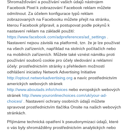
Shromažďování a používání vašich údajů nástrojem
Facebook Pixel k zobrazování Facebook reklam můžete
odmítnout. Za účelem konfigurace typů reklam
zobrazovaných na Facebooku můžete přejít na stránku,
kterou Facebook připravil, a postupovat podle pokynů k
nastavení reklam na základě použití:
https://www.facebook.com/adpreferences/ad_settings
.
Nastavení nejsou závislá na platformě, tzn. že je lze používat
na všech zařízeních, například na stolních počítačích nebo
na mobilních zařízeních. Můžete také vznést námitku proti
používání souborů cookie pro účely sledování a reklamní
účely: prostřednictvím stránky s přehledem možností
odhlášení iniciativy Network Advertising Initiative
http://optout.networkadvertising.org
a navíc prostřednictvím
amerických webových stránek
http://www.aboutads.info/choices
nebo evropských webových
stránek
http://www.youronlinechoices.com/uk/your-ad-
choices/
. Nastavení ochrany osobních údajů můžete
spravovat prostřednictvím tlačítka Onsite na našich webových
stránkách.
Přijímáme technická opatření k pseudonymizaci údajů, které
o vás byly shromážděny prostřednictvím analytických nebo