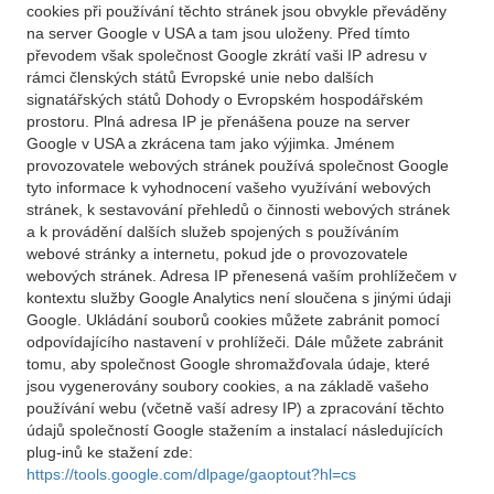
cookies při používání těchto stránek jsou obvykle převáděny
na server Google v USA a tam jsou uloženy. Před tímto
převodem však společnost Google zkrátí vaši IP adresu v
rámci členských států Evropské unie nebo dalších
signatářských států Dohody o Evropském hospodářském
prostoru. Plná adresa IP je přenášena pouze na server
Google v USA a zkrácena tam jako výjimka. Jménem
provozovatele webových stránek používá společnost Google
tyto informace k vyhodnocení vašeho využívání webových
stránek, k sestavování přehledů o činnosti webových stránek
a k provádění dalších služeb spojených s používáním
webové stránky a internetu, pokud jde o provozovatele
webových stránek. Adresa IP přenesená vaším prohlížečem v
kontextu služby Google Analytics není sloučena s jinými údaji
Google. Ukládání souborů cookies můžete zabránit pomocí
odpovídajícího nastavení v prohlížeči. Dále můžete zabránit
tomu, aby společnost Google shromažďovala údaje, které
jsou vygenerovány soubory cookies, a na základě vašeho
používání webu (včetně vaší adresy IP) a zpracování těchto
údajů společností Google stažením a instalací následujících
plug-inů ke stažení zde:
https://tools.google.com/dlpage/gaoptout?hl=cs