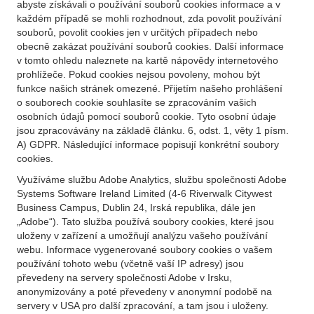
abyste získávali o používání souborů cookies informace a v
každém případě se mohli rozhodnout, zda povolit používání
souborů, povolit cookies jen v určitých případech nebo
obecně zakázat používání souborů cookies. Další informace
v tomto ohledu naleznete na kartě nápovědy internetového
prohlížeče. Pokud cookies nejsou povoleny, mohou být
funkce našich stránek omezené. Přijetím našeho prohlášení
o souborech cookie souhlasíte se zpracováním vašich
osobních údajů pomocí souborů cookie. Tyto osobní údaje
jsou zpracovávány na základě článku. 6, odst. 1, věty 1 písm.
A) GDPR. Následující informace popisují konkrétní soubory
cookies.
Využíváme službu Adobe Analytics, službu společnosti Adobe
Systems Software Ireland Limited (4-6 Riverwalk Citywest
Business Campus, Dublin 24, Irská republika, dále jen
„Adobe“). Tato služba používá soubory cookies, které jsou
uloženy v zařízení a umožňují analýzu vašeho používání
webu. Informace vygenerované soubory cookies o vašem
používání tohoto webu (včetně vaší IP adresy) jsou
převedeny na servery společnosti Adobe v Irsku,
anonymizovány a poté převedeny v anonymní podobě na
servery v USA pro další zpracování, a tam jsou i uloženy.