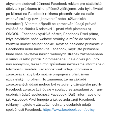
abychom sledovali účinnost Facebook reklam pro statistické
účely a k průzkumu trhu, přičemž zjišťujeme, zda byl uživatel
po kliknutí na Facebook reklamu přesměrován na naše
webové stránky (tzv. „konverze“ nebo „uživatelská
interakce“). V tomto případě se zpracování údajů právně
zakládá na článku 6 odstavci 1 první větě písmenu a)
ONOOÚ. Facebook využívá nástroj Facebook Pixel přímo,
když navštívíte naše webové stránky, a může do vašeho
zařízení umístit soubor cookie. Když se následně přihlásíte k
Facebooku nebo navštívíte Facebook, když jste přihlášeni,
bude vaše návštěva našich webových stránek zaznamenána
v rámci vašeho profilu. Shromážděné údaje o vás jsou pro
nás anonymní, takže tímto způsobem nezískáme informace o
totožnosti uživatele. Facebook však údaje uchovává a
zpracovává, aby bylo možné propojení s příslušným
uživatelským profilem. To znamená, že na základě
zpracovaných údajů mohou být vytvořeny uživatelské profily.
Facebook zpracovává údaje v souladu se zásadami ochrany
osobních údajů společnosti Facebook. Další informace o tom,
jak Facebook Pixel funguje a jak se zobrazují Facebook
reklamy, najdete v zásadách ochrany osobních údajů
společnosti Facebook:
https://www.facebook.com/policy
.