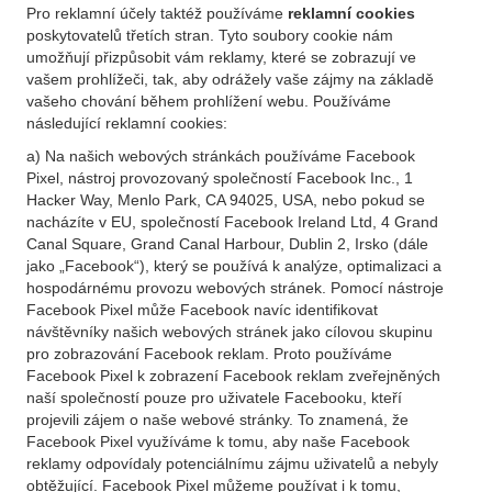
Pro reklamní účely taktéž používáme
reklamní cookies
poskytovatelů třetích stran. Tyto soubory cookie nám
umožňují přizpůsobit vám reklamy, které se zobrazují ve
vašem prohlížeči, tak, aby odrážely vaše zájmy na základě
vašeho chování během prohlížení webu. Používáme
následující reklamní cookies:
a) Na našich webových stránkách používáme Facebook
Pixel, nástroj provozovaný společností Facebook Inc., 1
Hacker Way, Menlo Park, CA 94025, USA, nebo pokud se
nacházíte v EU, společností Facebook Ireland Ltd, 4 Grand
Canal Square, Grand Canal Harbour, Dublin 2, Irsko (dále
jako „Facebook“), který se používá k analýze, optimalizaci a
hospodárnému provozu webových stránek. Pomocí nástroje
Facebook Pixel může Facebook navíc identifikovat
návštěvníky našich webových stránek jako cílovou skupinu
pro zobrazování Facebook reklam. Proto používáme
Facebook Pixel k zobrazení Facebook reklam zveřejněných
naší společností pouze pro uživatele Facebooku, kteří
projevili zájem o naše webové stránky. To znamená, že
Facebook Pixel využíváme k tomu, aby naše Facebook
reklamy odpovídaly potenciálnímu zájmu uživatelů a nebyly
obtěžující. Facebook Pixel můžeme používat i k tomu,