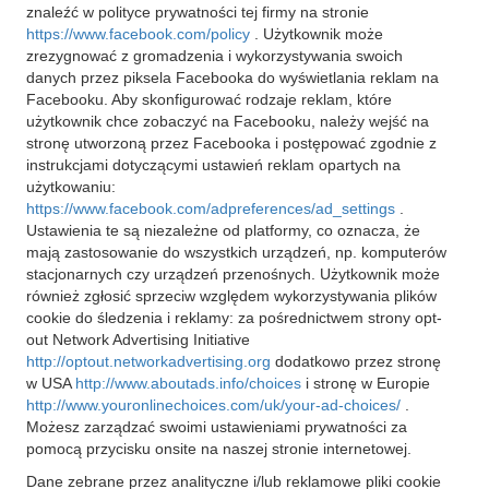
znaleźć w polityce prywatności tej firmy na stronie
https://www.facebook.com/policy
. Użytkownik może
zrezygnować z gromadzenia i wykorzystywania swoich
danych przez piksela Facebooka do wyświetlania reklam na
Facebooku. Aby skonfigurować rodzaje reklam, które
użytkownik chce zobaczyć na Facebooku, należy wejść na
stronę utworzoną przez Facebooka i postępować zgodnie z
instrukcjami dotyczącymi ustawień reklam opartych na
użytkowaniu:
https://www.facebook.com/adpreferences/ad_settings
.
Ustawienia te są niezależne od platformy, co oznacza, że
mają zastosowanie do wszystkich urządzeń, np. komputerów
stacjonarnych czy urządzeń przenośnych. Użytkownik może
również zgłosić sprzeciw względem wykorzystywania plików
cookie do śledzenia i reklamy: za pośrednictwem strony opt-
out Network Advertising Initiative
http://optout.networkadvertising.org
dodatkowo przez stronę
w USA
http://www.aboutads.info/choices
i stronę w Europie
http://www.youronlinechoices.com/uk/your-ad-choices/
.
Możesz zarządzać swoimi ustawieniami prywatności za
pomocą przycisku onsite na naszej stronie internetowej.
Dane zebrane przez analityczne i/lub reklamowe pliki cookie