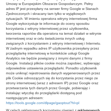
Umowy w Europejskim Obszarze Gospodarczym. Pełny
adres IP jest przesyłany na serwer firmy Google w Stanach
Zjednoczonych i skracany tam tylko w wyjątkowych
sytuacjach. W imieniu operatora witryny internetowej firma
Google wykorzystuje te informacje do oceny sposobu
korzystania z witryny internetowej przez użytkownika,
tworzenia raportów dla operatora na temat działań w witrynie
internetowej oraz w celu świadczenia innych usług
związanych z korzystaniem z witryny internetowej i Internetu.
W żadnym wypadku adres IP użytkownika przesyłany przez
przeglądarkę internetową w kontekście usługi Google
Analytics nie będzie powiązany z innymi danymi z firmy
Google. Instalacji plików cookie można zapobiec, wybierając
odpowiednie ustawienia przeglądarki. Ponadto użytkownik
może uniknąć rejestrowania danych wygenerowanych przez
plik Cookie odnoszących się do korzystania przez niego ze
strony internetowej (wraz z adresem IP) przez Google oraz
przetwarzania tych danych przez Google, pobierając i
instalując wtyczkę do przeglądarki dostępną pod
następującym adresem:
https://tools.google.com/dlpage/gaoptout?hl=pl
W celach reklamowych korzystamy również z
reklamowych