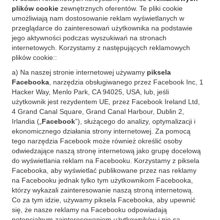
plików cookie
zewnętrznych oferentów. Te pliki cookie
umożliwiają nam dostosowanie reklam wyświetlanych w
przeglądarce do zainteresowań użytkownika na podstawie
jego aktywności podczas wyszukiwań na stronach
internetowych. Korzystamy z następujących reklamowych
plików cookie::
a) Na naszej stronie internetowej używamy
piksela
Facebooka
, narzędzia obsługiwanego przez Facebook Inc, 1
Hacker Way, Menlo Park, CA 94025, USA, lub, jeśli
użytkownik jest rezydentem UE, przez Facebook Ireland Ltd,
4 Grand Canal Square, Grand Canal Harbour, Dublin 2,
Irlandia („
Facebook
”), służącego do analizy, optymalizacji i
ekonomicznego działania strony internetowej. Za pomocą
tego narzędzia Facebook może również określić osoby
odwiedzające naszą stronę internetową jako grupę docelową
do wyświetlania reklam na Facebooku. Korzystamy z piksela
Facebooka, aby wyświetlać publikowane przez nas reklamy
na Facebooku jednak tylko tym użytkownikom Facebooka,
którzy wykazali zainteresowanie naszą stroną internetową.
Co za tym idzie, używamy piksela Facebooka, aby upewnić
się, że nasze reklamy na Facebooku odpowiadają
potencjalnym zainteresowaniom użytkowników i nie są