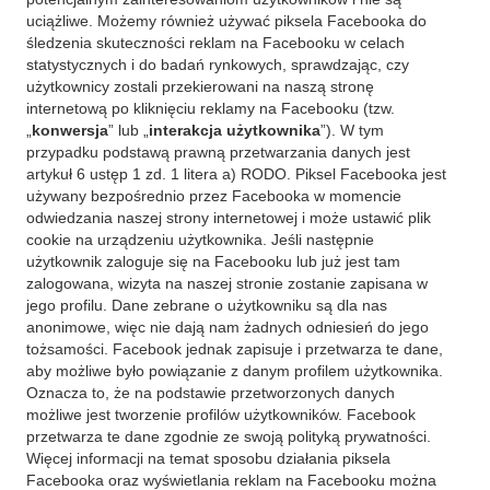
uciążliwe. Możemy również używać piksela Facebooka do
śledzenia skuteczności reklam na Facebooku w celach
statystycznych i do badań rynkowych, sprawdzając, czy
użytkownicy zostali przekierowani na naszą stronę
internetową po kliknięciu reklamy na Facebooku (tzw.
„
konwersja
” lub „
interakcja użytkownika
”). W tym
przypadku podstawą prawną przetwarzania danych jest
artykuł 6 ustęp 1 zd. 1 litera a) RODO. Piksel Facebooka jest
używany bezpośrednio przez Facebooka w momencie
odwiedzania naszej strony internetowej i może ustawić plik
cookie na urządzeniu użytkownika. Jeśli następnie
użytkownik zaloguje się na Facebooku lub już jest tam
zalogowana, wizyta na naszej stronie zostanie zapisana w
jego profilu. Dane zebrane o użytkowniku są dla nas
anonimowe, więc nie dają nam żadnych odniesień do jego
tożsamości. Facebook jednak zapisuje i przetwarza te dane,
aby możliwe było powiązanie z danym profilem użytkownika.
Oznacza to, że na podstawie przetworzonych danych
możliwe jest tworzenie profilów użytkowników. Facebook
przetwarza te dane zgodnie ze swoją polityką prywatności.
Więcej informacji na temat sposobu działania piksela
Facebooka oraz wyświetlania reklam na Facebooku można