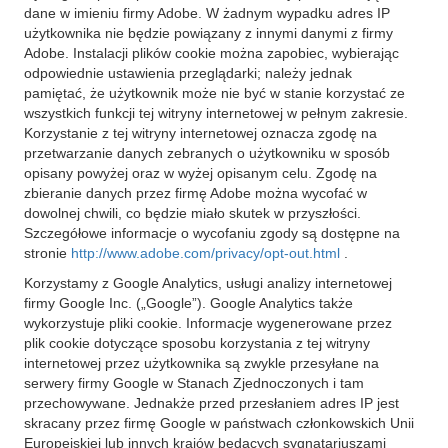
dane w imieniu firmy Adobe. W żadnym wypadku adres IP
użytkownika nie będzie powiązany z innymi danymi z firmy
Adobe. Instalacji plików cookie można zapobiec, wybierając
odpowiednie ustawienia przeglądarki; należy jednak
pamiętać, że użytkownik może nie być w stanie korzystać ze
wszystkich funkcji tej witryny internetowej w pełnym zakresie.
Korzystanie z tej witryny internetowej oznacza zgodę na
przetwarzanie danych zebranych o użytkowniku w sposób
opisany powyżej oraz w wyżej opisanym celu. Zgodę na
zbieranie danych przez firmę Adobe można wycofać w
dowolnej chwili, co będzie miało skutek w przyszłości.
Szczegółowe informacje o wycofaniu zgody są dostępne na
stronie
http://www.adobe.com/privacy/opt-out.html
.
Korzystamy z Google Analytics, usługi analizy internetowej
firmy Google Inc. („Google”). Google Analytics także
wykorzystuje pliki cookie. Informacje wygenerowane przez
plik cookie dotyczące sposobu korzystania z tej witryny
internetowej przez użytkownika są zwykle przesyłane na
serwery firmy Google w Stanach Zjednoczonych i tam
przechowywane. Jednakże przed przesłaniem adres IP jest
skracany przez firmę Google w państwach członkowskich Unii
Europejskiej lub innych krajów będących sygnatariuszami