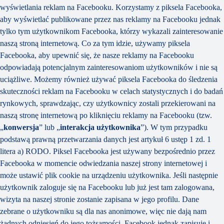
wyświetlania reklam na Facebooku. Korzystamy z piksela Facebooka,
aby wyświetlać publikowane przez nas reklamy na Facebooku jednak
tylko tym użytkownikom Facebooka, którzy wykazali zainteresowanie
naszą stroną internetową. Co za tym idzie, używamy piksela
Facebooka, aby upewnić się, że nasze reklamy na Facebooku
odpowiadają potencjalnym zainteresowaniom użytkowników i nie są
uciążliwe. Możemy również używać piksela Facebooka do śledzenia
skuteczności reklam na Facebooku w celach statystycznych i do badań
rynkowych, sprawdzając, czy użytkownicy zostali przekierowani na
naszą stronę internetową po kliknięciu reklamy na Facebooku (tzw.
„
konwersja
” lub „
interakcja użytkownika
”). W tym przypadku
podstawą prawną przetwarzania danych jest artykuł 6 ustęp 1 zd. 1
litera a) RODO. Piksel Facebooka jest używany bezpośrednio przez
Facebooka w momencie odwiedzania naszej strony internetowej i
może ustawić plik cookie na urządzeniu użytkownika. Jeśli następnie
użytkownik zaloguje się na Facebooku lub już jest tam zalogowana,
wizyta na naszej stronie zostanie zapisana w jego profilu. Dane
zebrane o użytkowniku są dla nas anonimowe, więc nie dają nam
żadnych odniesień do jego tożsamości. Facebook jednak zapisuje i