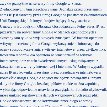
zwykle przesyłane na serwery firmy Google w Stanach
Zjednoczonych i tam przechowywane. Jednakże przed przesłaniem
adres IP jest skracany przez firmę Google w państwach członkowskich
Unii Europejskiej lub innych krajów będących sygnatariuszami
Umowy w Europejskim Obszarze Gospodarczym. Pełny adres IP jest
przesyłany na serwer firmy Google w Stanach Zjednoczonych i
skracany tam tylko w wyjątkowych sytuacjach. W imieniu operatora
witryny internetowej firma Google wykorzystuje te informacje do
oceny sposobu korzystania z witryny internetowej przez użytkownika,
tworzenia raportów dla operatora na temat działań w witrynie
internetowej oraz w celu świadczenia innych usług związanych z
korzystaniem z witryny internetowej i Internetu. W żadnym wypadku
adres IP użytkownika przesyłany przez przeglądarkę internetową w
kontekście usługi Google Analytics nie będzie powiązany z innymi
danymi z firmy Google. Instalacji plików cookie można zapobiec,
wybierając odpowiednie ustawienia przeglądarki. Ponadto użytkownik
może uniknąć rejestrowania danych wygenerowanych przez plik
Cookie odnoszących się do korzystania przez niego ze strony
internetowej (wraz z adresem IP) przez Google oraz przetwarzania