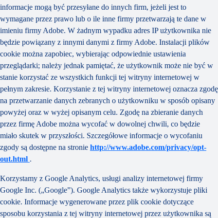
informacje mogą być przesyłane do innych firm, jeżeli jest to
wymagane przez prawo lub o ile inne firmy przetwarzają te dane w
imieniu firmy Adobe. W żadnym wypadku adres IP użytkownika nie
będzie powiązany z innymi danymi z firmy Adobe. Instalacji plików
cookie można zapobiec, wybierając odpowiednie ustawienia
przeglądarki; należy jednak pamiętać, że użytkownik może nie być w
stanie korzystać ze wszystkich funkcji tej witryny internetowej w
pełnym zakresie. Korzystanie z tej witryny internetowej oznacza zgodę
na przetwarzanie danych zebranych o użytkowniku w sposób opisany
powyżej oraz w wyżej opisanym celu. Zgodę na zbieranie danych
przez firmę Adobe można wycofać w dowolnej chwili, co będzie
miało skutek w przyszłości. Szczegółowe informacje o wycofaniu
zgody są dostępne na stronie
http://www.adobe.com/privacy/opt-
out.html
.
Korzystamy z Google Analytics, usługi analizy internetowej firmy
Google Inc. („Google”). Google Analytics także wykorzystuje pliki
cookie. Informacje wygenerowane przez plik cookie dotyczące
sposobu korzystania z tej witryny internetowej przez użytkownika są