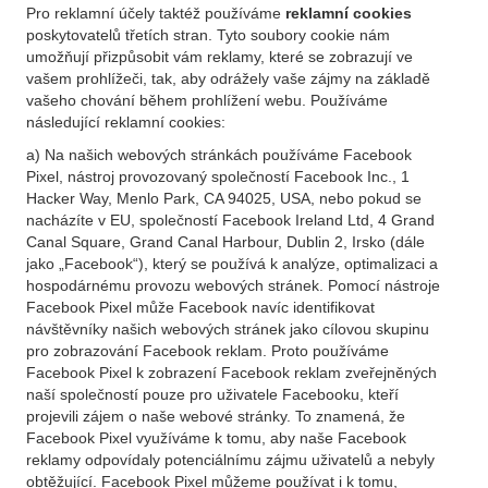
Pro reklamní účely taktéž používáme
reklamní cookies
poskytovatelů třetích stran. Tyto soubory cookie nám
umožňují přizpůsobit vám reklamy, které se zobrazují ve
vašem prohlížeči, tak, aby odrážely vaše zájmy na základě
vašeho chování během prohlížení webu. Používáme
následující reklamní cookies:
a) Na našich webových stránkách používáme Facebook
Pixel, nástroj provozovaný společností Facebook Inc., 1
Hacker Way, Menlo Park, CA 94025, USA, nebo pokud se
nacházíte v EU, společností Facebook Ireland Ltd, 4 Grand
Canal Square, Grand Canal Harbour, Dublin 2, Irsko (dále
jako „Facebook“), který se používá k analýze, optimalizaci a
hospodárnému provozu webových stránek. Pomocí nástroje
Facebook Pixel může Facebook navíc identifikovat
návštěvníky našich webových stránek jako cílovou skupinu
pro zobrazování Facebook reklam. Proto používáme
Facebook Pixel k zobrazení Facebook reklam zveřejněných
naší společností pouze pro uživatele Facebooku, kteří
projevili zájem o naše webové stránky. To znamená, že
Facebook Pixel využíváme k tomu, aby naše Facebook
reklamy odpovídaly potenciálnímu zájmu uživatelů a nebyly
obtěžující. Facebook Pixel můžeme používat i k tomu,