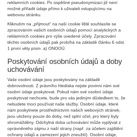
reklamních cookies. Po úspěšné pseudonymizaci již není
možné přiřadit údaje přímo k uživateli vstupujícímu na
webovou stránku.
Kliknutím na „přijmout“ na naší cookie liště souhlasíte se
zpracováním vašich osobních údajů pomocí analytických a
reklamních cookies pro výše uvedené účely. Zpracování
těchto osobních údajů pak probíhá na základě článku 6 odst.
1 první věty písm. a) ONOOÚ.
Poskytování osobních údajů a doby
uchovávání
Vaše osobní údaje jsou poskytovány na základě
dobrovolnosti. Z právního hlediska nejste povinni nám své
osobní údaje poskytovat. Pokud nám své osobní údaje
poskytovat nechcete, bude pro vás jediným důsledkem to, že
nebudete moci používat naše služby. Osobní údaje, které
nám poskytnete prostřednictvím našich webových stránek,
jsou uloženy pouze do doby, než splní účel, pro který byly
shromážděny. Odchylná doba uchovávání může vyplývat z
oprávněného zájmu z naší strany (např. za účelem zajištění
ochrany údajů a zamezení jejich zneužití). Osobní údaje,