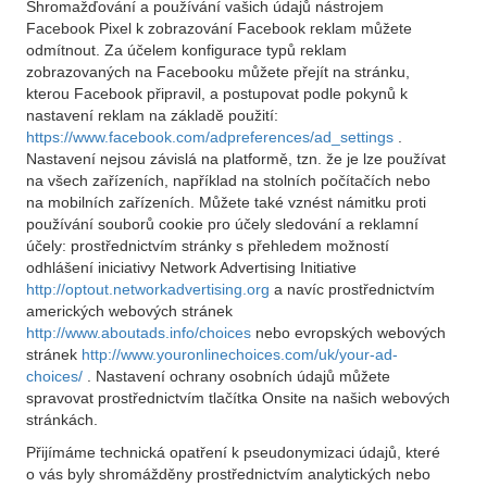
Shromažďování a používání vašich údajů nástrojem
Facebook Pixel k zobrazování Facebook reklam můžete
odmítnout. Za účelem konfigurace typů reklam
zobrazovaných na Facebooku můžete přejít na stránku,
kterou Facebook připravil, a postupovat podle pokynů k
nastavení reklam na základě použití:
https://www.facebook.com/adpreferences/ad_settings
.
Nastavení nejsou závislá na platformě, tzn. že je lze používat
na všech zařízeních, například na stolních počítačích nebo
na mobilních zařízeních. Můžete také vznést námitku proti
používání souborů cookie pro účely sledování a reklamní
účely: prostřednictvím stránky s přehledem možností
odhlášení iniciativy Network Advertising Initiative
http://optout.networkadvertising.org
a navíc prostřednictvím
amerických webových stránek
http://www.aboutads.info/choices
nebo evropských webových
stránek
http://www.youronlinechoices.com/uk/your-ad-
choices/
. Nastavení ochrany osobních údajů můžete
spravovat prostřednictvím tlačítka Onsite na našich webových
stránkách.
Přijímáme technická opatření k pseudonymizaci údajů, které
o vás byly shromážděny prostřednictvím analytických nebo