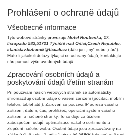
Prohlášení o ochraně údajů
Všeobecné informace
Tyto webové stránky provozuje
Motel Roubenka, 17.
listopadu 582,51721 Týniště nad Orlicí,Czech Republic,
stanislav.kubanek@tiscali.cz
(dále jen „my“ nebo „nás“).
Máte-li jakékoli dotazy týkající se ochrany údajů, kontaktujte
nás pomocí výše uvedených údajů.
Zpracování osobních údajů a
poskytování údajů třetím stranám
Při používání našich webových stránek se automaticky
shromažďují osobní údaje o vašem zařízení (počítač, mobilní
telefon, tablet atd.). Zároveň se používá IP adresa vašeho
zařízení, datum, čas, prohlížeč, operační systém vašeho
zařízení a načtené stránky. To se děje za účelem
zabezpečení údajů, optimalizace našeho sortimentu a
zlepšení našeho webu. Osobní údaje jsou zpracovávány na
základě čl. 6, odst. 1, věty 1 písm. F) GDPR (obecné nařízení