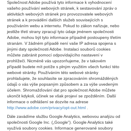
Společnost Adobe používá tyto informace k vyhodnocení
vašeho používání webových stránek, k sestavování zpráv o
aktivitách webových stránek pro provozovatele webových
stránek a k provádění dalších služeb souvisejících s
používáním webu a internetu. Pokud to zákon nařizuje, nebo
jestliže třetí strany zpracují tyto údaje jménem společnosti
Adobe, mohou být tyto informace případně postoupeny třetím
stranám. V žádném případě není vaše IP adresa spojena s
jinými daty společnosti Adobe. Instalaci souborů cookies
můžete zabránit pomocí odpovídajícího nastavení v
prohlížeči. Nicméně vás upozorňujeme, že v takovém
případě budete mít potíže s plným využitím všech funkcí této
webové stránky. Používáním této webové stránky
prohlašujete, že souhlasíte se zpracováním shromážděných
údajů o vás výše popsaným způsobem a za výše uvedeným
účelem. Shromažďování dat pro společnost Adobe můžete
ukončit kdykoli, účinek se však projeví se zpožděním. Další
informace o odhlášení se dozvíte na adrese
http://www.adobe.com/privacy/opt-out.html
.
Dále zavádíme službu Google Analytics, webovou analýzu od
společnosti Google Inc. („Google“). Google Analytics také
využívá soubory cookies. Informace generované soubory