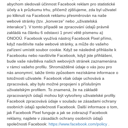
abychom sledovali účinnost Facebook reklam pro statistické
účely a k průzkumu trhu, přičemž zjišťujeme, zda byl uživatel
po kliknutí na Facebook reklamu přesměrován na naše
webové stránky (tzv. „konverze“ nebo „uživatelská
interakce“). V tomto případě se zpracování údajů právně
zakládá na článku 6 odstavci 1 první větě písmenu a)
ONOOÚ. Facebook využívá nástroj Facebook Pixel přímo,
když navštívíte naše webové stránky, a může do vašeho
zařízení umístit soubor cookie. Když se následně přihlásíte k
Facebooku nebo navštívíte Facebook, když jste přihlášeni,
bude vaše návštěva našich webových stránek zaznamenána
v rámci vašeho profilu. Shromážděné údaje o vás jsou pro
nás anonymní, takže tímto způsobem nezískáme informace o
totožnosti uživatele. Facebook však údaje uchovává a
zpracovává, aby bylo možné propojení s příslušným
uživatelským profilem. To znamená, že na základě
zpracovaných údajů mohou být vytvořeny uživatelské profily.
Facebook zpracovává údaje v souladu se zásadami ochrany
osobních údajů společnosti Facebook. Další informace o tom,
jak Facebook Pixel funguje a jak se zobrazují Facebook
reklamy, najdete v zásadách ochrany osobních údajů
společnosti Facebook:
https://www.facebook.com/policy
.