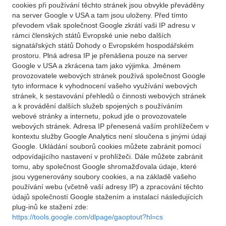
cookies při používání těchto stránek jsou obvykle převáděny
na server Google v USA a tam jsou uloženy. Před tímto
převodem však společnost Google zkrátí vaši IP adresu v
rámci členských států Evropské unie nebo dalších
signatářských států Dohody o Evropském hospodářském
prostoru. Plná adresa IP je přenášena pouze na server
Google v USA a zkrácena tam jako výjimka. Jménem
provozovatele webových stránek používá společnost Google
tyto informace k vyhodnocení vašeho využívání webových
stránek, k sestavování přehledů o činnosti webových stránek
a k provádění dalších služeb spojených s používáním
webové stránky a internetu, pokud jde o provozovatele
webových stránek. Adresa IP přenesená vaším prohlížečem v
kontextu služby Google Analytics není sloučena s jinými údaji
Google. Ukládání souborů cookies můžete zabránit pomocí
odpovídajícího nastavení v prohlížeči. Dále můžete zabránit
tomu, aby společnost Google shromažďovala údaje, které
jsou vygenerovány soubory cookies, a na základě vašeho
používání webu (včetně vaší adresy IP) a zpracování těchto
údajů společností Google stažením a instalací následujících
plug-inů ke stažení zde:
https://tools.google.com/dlpage/gaoptout?hl=cs