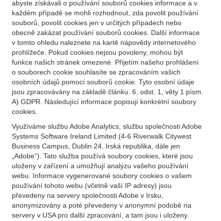
abyste získávali o používání souborů cookies informace a v
každém případě se mohli rozhodnout, zda povolit používání
souborů, povolit cookies jen v určitých případech nebo
obecně zakázat používání souborů cookies. Další informace
v tomto ohledu naleznete na kartě nápovědy internetového
prohlížeče. Pokud cookies nejsou povoleny, mohou být
funkce našich stránek omezené. Přijetím našeho prohlášení
o souborech cookie souhlasíte se zpracováním vašich
osobních údajů pomocí souborů cookie. Tyto osobní údaje
jsou zpracovávány na základě článku. 6, odst. 1, věty 1 písm.
A) GDPR. Následující informace popisují konkrétní soubory
cookies.
Využíváme službu Adobe Analytics, službu společnosti Adobe
Systems Software Ireland Limited (4-6 Riverwalk Citywest
Business Campus, Dublin 24, Irská republika, dále jen
„Adobe“). Tato služba používá soubory cookies, které jsou
uloženy v zařízení a umožňují analýzu vašeho používání
webu. Informace vygenerované soubory cookies o vašem
používání tohoto webu (včetně vaší IP adresy) jsou
převedeny na servery společnosti Adobe v Irsku,
anonymizovány a poté převedeny v anonymní podobě na
servery v USA pro další zpracování, a tam jsou i uloženy.