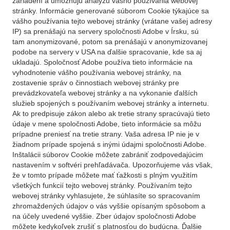
zariadení a umožňujú analýzu vášho používania webovej
stránky. Informácie generované súborom Cookie týkajúce sa
vášho používania tejto webovej stránky (vrátane vašej adresy
IP) sa prenášajú na servery spoločnosti Adobe v Írsku, sú
tam anonymizované, potom sa prenášajú v anonymizovanej
podobe na servery v USA na ďalšie spracovanie, kde sa aj
ukladajú. Spoločnosť Adobe používa tieto informácie na
vyhodnotenie vášho používania webovej stránky, na
zostavenie správ o činnostiach webovej stránky pre
prevádzkovateľa webovej stránky a na vykonanie ďalších
služieb spojených s používaním webovej stránky a internetu.
Ak to predpisuje zákon alebo ak tretie strany spracúvajú tieto
údaje v mene spoločnosti Adobe, tieto informácie sa môžu
prípadne preniesť na tretie strany. Vaša adresa IP nie je v
žiadnom prípade spojená s inými údajmi spoločnosti Adobe.
Inštalácii súborov Cookie môžete zabrániť zodpovedajúcim
nastavením v softvéri prehľadávača. Upozorňujeme vás však,
že v tomto prípade môžete mať ťažkosti s plným využitím
všetkých funkcií tejto webovej stránky. Používaním tejto
webovej stránky vyhlasujete, že súhlasíte so spracovaním
zhromaždených údajov o vás vyššie opísaným spôsobom a
na účely uvedené vyššie. Zber údajov spoločnosti Adobe
môžete kedykoľvek zrušiť s platnosťou do budúcna. Ďalšie