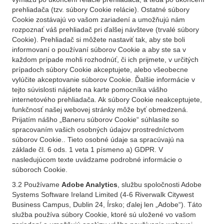
prehliadača (tzv. súbory Cookie relácie). Ostatné súbory
Cookie zostávajú vo vašom zariadení a umožňujú nám
rozpoznať váš prehliadač pri ďalšej návšteve (trvalé súbory
Cookie). Prehliadač si môžete nastaviť tak, aby ste boli
informovaní o používaní súborov Cookie a aby ste sa v
každom prípade mohli rozhodnúť, či ich prijmete, v určitých
prípadoch súbory Cookie akceptujete, alebo všeobecne
vylúčite akceptovanie súborov Cookie. Ďalšie informácie v
tejto súvislosti nájdete na karte pomocníka vášho
internetového prehliadača. Ak súbory Cookie neakceptujete,
funkčnosť našej webovej stránky môže byť obmedzená.
Prijatím nášho „Baneru súborov Cookie“ súhlasíte so
spracovaním vašich osobných údajov prostredníctvom
súborov Cookie.. Tieto osobné údaje sa spracúvajú na
základe čl. 6 ods. 1 veta 1 písmeno a) GDPR. V
nasledujúcom texte uvádzame podrobné informácie o
súboroch Cookie.
3.2 Používame
Adobe Analytics
, službu spoločnosti Adobe
Systems Software Ireland Limited (4-6 Riverwalk Citywest
Business Campus, Dublin 24, Írsko; ďalej len „Adobe“). Táto
služba používa súbory Cookie, ktoré sú uložené vo vašom