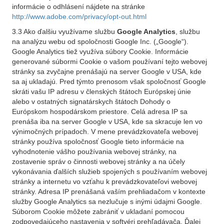
informácie o odhlásení nájdete na stránke
http://www.adobe.com/privacy/opt-out.html
3.3 Ako ďalšiu využívame službu
Google Analytics
, službu
na analýzu webu od spoločnosti Google Inc. („Google“).
Google Analytics tiež využíva súbory Cookie. Informácie
generované súbormi Cookie o vašom používaní tejto webovej
stránky sa zvyčajne prenášajú na server Google v USA, kde
sa aj ukladajú. Pred týmto prenosom však spoločnosť Google
skráti vašu IP adresu v členských štátoch Európskej únie
alebo v ostatných signatárskych štátoch Dohody o
Európskom hospodárskom priestore. Celá adresa IP sa
prenáša iba na server Google v USA, kde sa skracuje len vo
výnimočných prípadoch. V mene prevádzkovateľa webovej
stránky používa spoločnosť Google tieto informácie na
vyhodnotenie vášho používania webovej stránky, na
zostavenie správ o činnosti webovej stránky a na účely
vykonávania ďalších služieb spojených s používaním webovej
stránky a internetu vo vzťahu k prevádzkovateľovi webovej
stránky. Adresa IP prenášaná vaším prehliadačom v kontexte
služby Google Analytics sa nezlučuje s inými údajmi Google.
Súborom Cookie môžete zabrániť v ukladaní pomocou
zodpovedajúceho nastavenia v softvéri prehľadávača. Ďalej