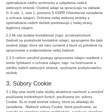
optimalizácie nášho sortimentu a vylepšenia našich
webových stránok. Osobné údaje sa spracúvajú na základe
čl. 6 ods. 1, veta 1, písmeno f) GDPR (Všeobecné nariadenie
o ochrane údajov). Ochrana našej webovej stránky a
optimalizácia našich služieb predstavujú z našej strany
legitímny záujem.
2.2 Ak nás budete kontaktovať (napr. prostredníctvom
žiadosti na poskytnuté kontaktné údaje), spracujeme iba také
osobné údaje, ktoré ste nám oznámili a ktoré sú potrebné na
spracovanie a zodpovedanie vašej žiadosti.
2.3 S cieľom umožniť postupy spracovania údajov uvedené v
tomto Vyhlásení o ochrane údajov, napr. na hosťovanie a
údržbu našich webových stránok, využívame poskytovateľov
služieb.
3. Súbory Cookie
3.1 Aby sme mohli naše služby atraktívne navrhnúť a umožniť
používanie konkrétnych funkcií, používame tzv. súbory
Cookie. Sú to malé textové súbory, ktoré sa ukladajú do
zariadenia.. Niektoré súbory Cookie, ktoré používame, sa
vymažú po ukončení relácie prehliadača, a teda po ukončení