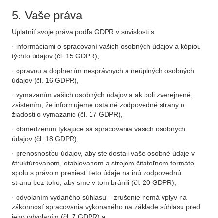
5. Vaše práva
Uplatniť svoje práva podľa GDPR v súvislosti s
· informáciami o spracovaní vašich osobných údajov a kópiou
týchto údajov (čl. 15 GDPR),
· opravou a doplnením nesprávnych a neúplných osobných
údajov (čl. 16 GDPR),
· vymazaním vašich osobných údajov a ak boli zverejnené,
zaistením, že informujeme ostatné zodpovedné strany o
žiadosti o vymazanie (čl. 17 GDPR),
· obmedzením týkajúce sa spracovania vašich osobných
údajov (čl. 18 GDPR),
· prenosnosťou údajov, aby ste dostali vaše osobné údaje v
štruktúrovanom, etablovanom a strojom čitateľnom formáte
spolu s právom preniesť tieto údaje na inú zodpovednú
stranu bez toho, aby sme v tom bránili (čl. 20 GDPR),
· odvolaním vydaného súhlasu – zrušenie nemá vplyv na
zákonnosť spracovania vykonaného na základe súhlasu pred
jeho odvolaním (čl. 7 GDPR) a