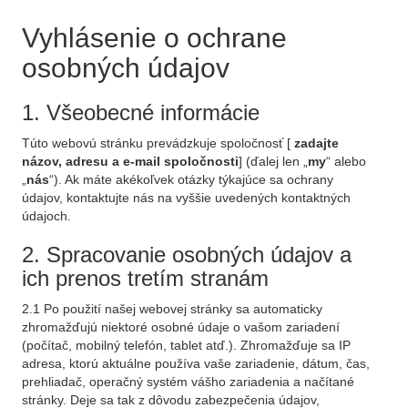
Vyhlásenie o ochrane
osobných údajov
1. Všeobecné informácie
Túto webovú stránku prevádzkuje spoločnosť [
zadajte
názov, adresu a e-mail spoločnosti
] (ďalej len „
my
“ alebo
„
nás
“). Ak máte akékoľvek otázky týkajúce sa ochrany
údajov, kontaktujte nás na vyššie uvedených kontaktných
údajoch.
2. Spracovanie osobných údajov a
ich prenos tretím stranám
2.1 Po použití našej webovej stránky sa automaticky
zhromažďujú niektoré osobné údaje o vašom zariadení
(počítač, mobilný telefón, tablet atď.). Zhromažďuje sa IP
adresa, ktorú aktuálne používa vaše zariadenie, dátum, čas,
prehliadač, operačný systém vášho zariadenia a načítané
stránky. Deje sa tak z dôvodu zabezpečenia údajov,