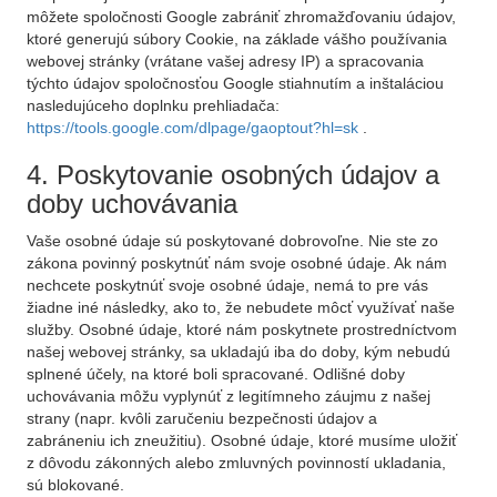
môžete spoločnosti Google zabrániť zhromažďovaniu údajov,
ktoré generujú súbory Cookie, na základe vášho používania
webovej stránky (vrátane vašej adresy IP) a spracovania
týchto údajov spoločnosťou Google stiahnutím a inštaláciou
nasledujúceho doplnku prehliadača:
https://tools.google.com/dlpage/gaoptout?hl=sk
.
4. Poskytovanie osobných údajov a
doby uchovávania
Vaše osobné údaje sú poskytované dobrovoľne. Nie ste zo
zákona povinný poskytnúť nám svoje osobné údaje. Ak nám
nechcete poskytnúť svoje osobné údaje, nemá to pre vás
žiadne iné následky, ako to, že nebudete môcť využívať naše
služby. Osobné údaje, ktoré nám poskytnete prostredníctvom
našej webovej stránky, sa ukladajú iba do doby, kým nebudú
splnené účely, na ktoré boli spracované. Odlišné doby
uchovávania môžu vyplynúť z legitímneho záujmu z našej
strany (napr. kvôli zaručeniu bezpečnosti údajov a
zabráneniu ich zneužitiu). Osobné údaje, ktoré musíme uložiť
z dôvodu zákonných alebo zmluvných povinností ukladania,
sú blokované.