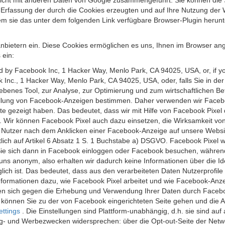
 nicht mit anderen Daten von Google zusammengeführt. Sie können die
 Erfassung der durch die Cookies erzeugten und auf Ihre Nutzung der 
m sie das unter dem folgenden Link verfügbare Browser-Plugin herunte
anbietern ein. Diese Cookies ermöglichen es uns, Ihnen im Browser ang
 ein:
ed by Facebook Inc, 1 Hacker Way, Menlo Park, CA 94025, USA, or, if y
 Inc., 1 Hacker Way, Menlo Park, CA 94025, USA, oder, falls Sie in de
riebenes Tool, zur Analyse, zur Optimierung und zum wirtschaftlichen B
ellung von Facebook-Anzeigen bestimmen. Daher verwenden wir Faceboo
te gezeigt haben. Das bedeutet, dass wir mit Hilfe von Facebook Pixe
n. Wir können Facebook Pixel auch dazu einsetzen, die Wirksamkeit vo
Nutzer nach dem Anklicken einer Facebook-Anzeige auf unsere Website
chtlich auf Artikel 6 Absatz 1 S. 1 Buchstabe a) DSGVO. Facebook Pixel
e sich dann in Facebook einloggen oder Facebook besuchen, während S
uns anonym, also erhalten wir dadurch keine Informationen über die Ide
ich ist. Das bedeutet, dass aus den verarbeiteten Daten Nutzerprofile
ormationen dazu, wie Facebook Pixel arbeitet und wie Facebook-Anzei
nen sich gegen die Erhebung und Verwendung Ihrer Daten durch Faceb
, können Sie zu der von Facebook eingerichteten Seite gehen und die 
ettings
. Die Einstellungen sind Plattform-unabhängig, d.h. sie sind a
- und Werbezwecken widersprechen: über die Opt-out-Seite der Network