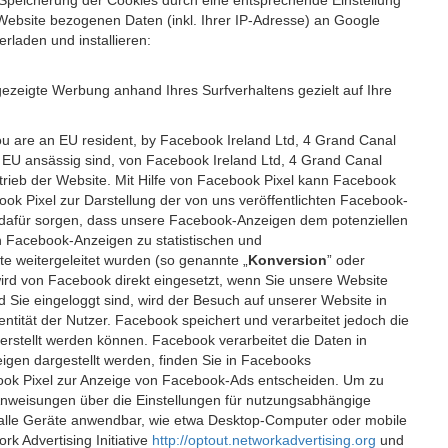
 Speicherung der Cookies durch eine entsprechende Einstellung
Website bezogenen Daten (inkl. Ihrer IP-Adresse) an Google
rladen und installieren:
ezeigte Werbung anhand Ihres Surfverhaltens gezielt auf Ihre
ou are an EU resident, by Facebook Ireland Ltd, 4 Grand Canal
r EU ansässig sind, von Facebook Ireland Ltd, 4 Grand Canal
etrieb der Website. Mit Hilfe von Facebook Pixel kann Facebook
k Pixel zur Darstellung der von uns veröffentlichten Facebook-
l dafür sorgen, dass unsere Facebook-Anzeigen dem potenziellen
n Facebook-Anzeigen zu statistischen und
 weitergeleitet wurden (so genannte „
Konversion
” oder
 wird von Facebook direkt eingesetzt, wenn Sie unsere Website
ie eingeloggt sind, wird der Besuch auf unserer Website in
ntität der Nutzer. Facebook speichert und verarbeitet jedoch die
 erstellt werden können. Facebook verarbeitet die Daten in
gen dargestellt werden, finden Sie in Facebooks
ook Pixel zur Anzeige von Facebook-Ads entscheiden. Um zu
Anweisungen über die Einstellungen für nutzungsabhängige
uf alle Geräte anwendbar, wie etwa Desktop-Computer oder mobile
 Advertising Initiative
http://optout.networkadvertising.org
und