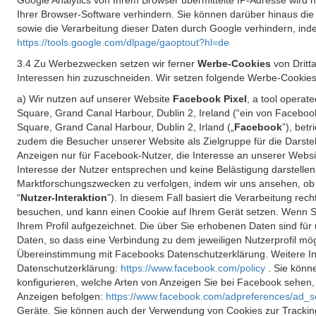
Google Analytics von Ihrem Browser übermittelte IP-Adresse wird
Ihrer Browser-Software verhindern. Sie können darüber hinaus die
sowie die Verarbeitung dieser Daten durch Google verhindern, inde
https://tools.google.com/dlpage/gaoptout?hl=de
3.4 Zu Werbezwecken setzen wir ferner
Werbe-Cookies
von Dritt
Interessen hin zuzuschneiden. Wir setzen folgende Werbe-Cookies
a) Wir nutzen auf unserer Website
Facebook Pixel
, a tool operat
Square, Grand Canal Harbour, Dublin 2, Ireland (“ein von Facebook
Square, Grand Canal Harbour, Dublin 2, Irland („
Facebook
”), bet
zudem die Besucher unserer Website als Zielgruppe für die Darst
Anzeigen nur für Facebook-Nutzer, die Interesse an unserer Websi
Interesse der Nutzer entsprechen und keine Belästigung darstelle
Marktforschungszwecken zu verfolgen, indem wir uns ansehen, ob 
“
Nutzer-Interaktion
”). In diesem Fall basiert die Verarbeitung re
besuchen, und kann einen Cookie auf Ihrem Gerät setzen. Wenn Si
Ihrem Profil aufgezeichnet. Die über Sie erhobenen Daten sind für 
Daten, so dass eine Verbindung zu dem jeweiligen Nutzerprofil mögl
Übereinstimmung mit Facebooks Datenschutzerklärung. Weitere Inf
Datenschutzerklärung:
https://www.facebook.com/policy
. Sie kön
konfigurieren, welche Arten von Anzeigen Sie bei Facebook sehen
Anzeigen befolgen:
https://www.facebook.com/adpreferences/ad_s
Geräte. Sie können auch der Verwendung von Cookies zur Tracking