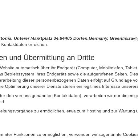
toriia, Unterer Marktplatz 34,84405 Dorfen,Germany, Greenlisiz
Kontaktdaten erreichen.
n und Übermittlung an Dritte
site automatisch über ihr Endgerät (Computer, Mobiltelefon, Tablet et
 Betriebssystem Ihres Endgeräts sowie die aufgerufenen Seiten. Dies 
rarbeitung dieser personenbezogenen Daten erfolgt auf Grundlage von
Optimierung unserer Dienste stellen ein legitimes Interesse unsererse
unter den von uns genannten Kontaktdaten), verarbeiten wir nur diejen
nd.
itungsvorgänge zu ermöglichen, etwa zum Hosting und zur Wartung uns
timmter Funktionen zu ermöglichen, verwenden wir sogenannte Cookies. 