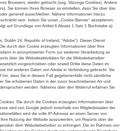
es Browsers, wieder gelöscht (sog. Sitzungs-Cookies). Andere
). Sie können Ihren Browser so einstellen, dass Sie über das
der generell ausschließen. Nähere Informationen hierzu
geschränkt sein. Indem Sie unser „Cookie-Banner“ akzeptieren,
t auf Grundlage von Artikel 6 Absatz 1 Satz 1 Buchstabe a)
 Dublin 24, Republic of Ireland; "Adobe"). Dieser Dienst
Die durch den Cookie erzeugten Informationen über Ihre
sodann in anonymisierter Form zur weiteren Verarbeitung an
ts über die Websiteaktivitäten für die Websitebetreiber
setzlich vorgeschrieben oder soweit Dritte diese Daten im
esse mit anderen Daten von Adobe in Verbindung gebracht. Sie
 hin, dass Sie in diesem Fall gegebenenfalls nicht sämtliche
ber Sie erhobenen Daten in der zuvor beschriebenen Art und
idersprochen werden. Näheres über den Widerruf erfahren Sie
 Cookies. Die durch die Cookies erzeugten Informationen über
esse wird von Google jedoch innerhalb von Mitgliedstaaten der
hmefällen wird die volle IP-Adresse an einen Server von
m Ihre Nutzung der Website auszuwerten, um Reports über die
egenüber dem Websitebetreiber zu erbringen. Die im Rahmen von