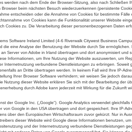
s werden nach dem Ende der Browser-Sitzung, also nach Schließen Ihr
n Browser beim nächsten Besuch wiederzuerkennen (persistente Cookies
ahme entscheiden oder die Annahme von Cookies für bestimmte Fälle o
r Nichtannahme von Cookies kann die Funktionalität unserer Website ein
h Cookies zu. Die Verarbeitung dieser personenbezogenen Daten erfolg
ems Software Ireland Limited (4-6 Riverwalk Citywest Business Campus,
d die eine Analyse der Benutzung der Website durch Sie ermöglichen. 
n an Server von Adobe in Irland übertragen und dort anonymisiert und 
iese Informationen, um Ihre Nutzung der Website auszuwerten, um Repor
Internetnutzung verbundene Dienstleistungen zu erbringen. Soweit ge
nenfalls an Dritte übertragen werden. In keinem Fall wird Ihre IP-Adr
ellung Ihrer Browser Software verhindern; wir weisen Sie jedoch darauf
ie Nutzung dieser Website erklären Sie sich mit der Bearbeitung der ü
nerhebung durch Adobe kann jederzeit mit Wirkung für die Zukunft w
st der Google Inc. („Google“). Google Analytics verwendet gleichfalls
r von Google in den USA übertragen und dort gespeichert. Ihre IP-Adr
s über den Europäischen Wirtschaftsraum zuvor gekürzt. Nur in Ausna
etreibers dieser Website wird Google diese Informationen benutzen, u
bsitenutzung und der Internetnutzung verbundene Dienstleistungen g