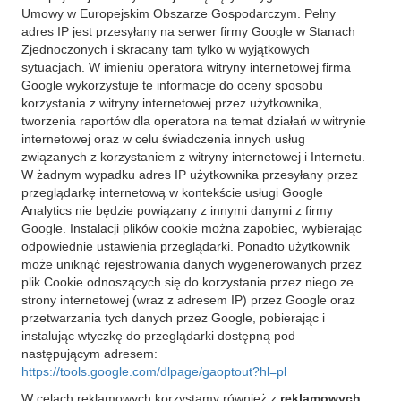
Umowy w Europejskim Obszarze Gospodarczym. Pełny
adres IP jest przesyłany na serwer firmy Google w Stanach
Zjednoczonych i skracany tam tylko w wyjątkowych
sytuacjach. W imieniu operatora witryny internetowej firma
Google wykorzystuje te informacje do oceny sposobu
korzystania z witryny internetowej przez użytkownika,
tworzenia raportów dla operatora na temat działań w witrynie
internetowej oraz w celu świadczenia innych usług
związanych z korzystaniem z witryny internetowej i Internetu.
W żadnym wypadku adres IP użytkownika przesyłany przez
przeglądarkę internetową w kontekście usługi Google
Analytics nie będzie powiązany z innymi danymi z firmy
Google. Instalacji plików cookie można zapobiec, wybierając
odpowiednie ustawienia przeglądarki. Ponadto użytkownik
może uniknąć rejestrowania danych wygenerowanych przez
plik Cookie odnoszących się do korzystania przez niego ze
strony internetowej (wraz z adresem IP) przez Google oraz
przetwarzania tych danych przez Google, pobierając i
instalując wtyczkę do przeglądarki dostępną pod
następującym adresem:
https://tools.google.com/dlpage/gaoptout?hl=pl
W celach reklamowych korzystamy również z
reklamowych