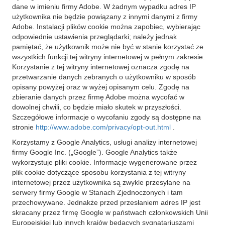
dane w imieniu firmy Adobe. W żadnym wypadku adres IP
użytkownika nie będzie powiązany z innymi danymi z firmy
Adobe. Instalacji plików cookie można zapobiec, wybierając
odpowiednie ustawienia przeglądarki; należy jednak
pamiętać, że użytkownik może nie być w stanie korzystać ze
wszystkich funkcji tej witryny internetowej w pełnym zakresie.
Korzystanie z tej witryny internetowej oznacza zgodę na
przetwarzanie danych zebranych o użytkowniku w sposób
opisany powyżej oraz w wyżej opisanym celu. Zgodę na
zbieranie danych przez firmę Adobe można wycofać w
dowolnej chwili, co będzie miało skutek w przyszłości.
Szczegółowe informacje o wycofaniu zgody są dostępne na
stronie
http://www.adobe.com/privacy/opt-out.html
.
Korzystamy z Google Analytics, usługi analizy internetowej
firmy Google Inc. („Google”). Google Analytics także
wykorzystuje pliki cookie. Informacje wygenerowane przez
plik cookie dotyczące sposobu korzystania z tej witryny
internetowej przez użytkownika są zwykle przesyłane na
serwery firmy Google w Stanach Zjednoczonych i tam
przechowywane. Jednakże przed przesłaniem adres IP jest
skracany przez firmę Google w państwach członkowskich Unii
Europejskiej lub innych krajów będących sygnatariuszami