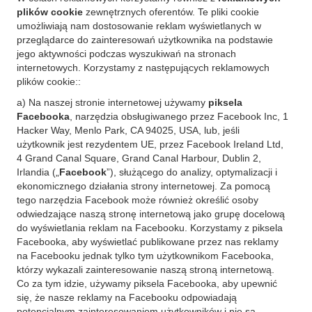
plików cookie
zewnętrznych oferentów. Te pliki cookie
umożliwiają nam dostosowanie reklam wyświetlanych w
przeglądarce do zainteresowań użytkownika na podstawie
jego aktywności podczas wyszukiwań na stronach
internetowych. Korzystamy z następujących reklamowych
plików cookie::
a) Na naszej stronie internetowej używamy
piksela
Facebooka
, narzędzia obsługiwanego przez Facebook Inc, 1
Hacker Way, Menlo Park, CA 94025, USA, lub, jeśli
użytkownik jest rezydentem UE, przez Facebook Ireland Ltd,
4 Grand Canal Square, Grand Canal Harbour, Dublin 2,
Irlandia („
Facebook
”), służącego do analizy, optymalizacji i
ekonomicznego działania strony internetowej. Za pomocą
tego narzędzia Facebook może również określić osoby
odwiedzające naszą stronę internetową jako grupę docelową
do wyświetlania reklam na Facebooku. Korzystamy z piksela
Facebooka, aby wyświetlać publikowane przez nas reklamy
na Facebooku jednak tylko tym użytkownikom Facebooka,
którzy wykazali zainteresowanie naszą stroną internetową.
Co za tym idzie, używamy piksela Facebooka, aby upewnić
się, że nasze reklamy na Facebooku odpowiadają
potencjalnym zainteresowaniom użytkowników i nie są