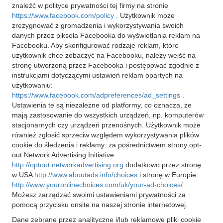
znaleźć w polityce prywatności tej firmy na stronie
https://www.facebook.com/policy
. Użytkownik może
zrezygnować z gromadzenia i wykorzystywania swoich
danych przez piksela Facebooka do wyświetlania reklam na
Facebooku. Aby skonfigurować rodzaje reklam, które
użytkownik chce zobaczyć na Facebooku, należy wejść na
stronę utworzoną przez Facebooka i postępować zgodnie z
instrukcjami dotyczącymi ustawień reklam opartych na
użytkowaniu:
https://www.facebook.com/adpreferences/ad_settings
.
Ustawienia te są niezależne od platformy, co oznacza, że
mają zastosowanie do wszystkich urządzeń, np. komputerów
stacjonarnych czy urządzeń przenośnych. Użytkownik może
również zgłosić sprzeciw względem wykorzystywania plików
cookie do śledzenia i reklamy: za pośrednictwem strony opt-
out Network Advertising Initiative
http://optout.networkadvertising.org
dodatkowo przez stronę
w USA
http://www.aboutads.info/choices
i stronę w Europie
http://www.youronlinechoices.com/uk/your-ad-choices/
.
Możesz zarządzać swoimi ustawieniami prywatności za
pomocą przycisku onsite na naszej stronie internetowej.
Dane zebrane przez analityczne i/lub reklamowe pliki cookie