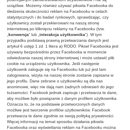
uciążliwe. Możemy również używać piksela Facebooka do
śledzenia skuteczności reklam na Facebooku w celach
statystycznych i do badań rynkowych, sprawdzając, czy
użytkownicy zostali przekierowani na naszą stronę
internetową po kliknięciu reklamy na Facebooku (tzw.
„
konwersja
” lub „
interakcja użytkownika
”). W tym
przypadku podstawą prawną przetwarzania danych jest
artykuł 6 ustęp 1 zd. 1 litera a) RODO. Piksel Facebooka jest
używany bezpośrednio przez Facebooka w momencie
odwiedzania naszej strony internetowej i może ustawić plik
cookie na urządzeniu użytkownika. Jeśli następnie
użytkownik zaloguje się na Facebooku lub już jest tam
zalogowana, wizyta na naszej stronie zostanie zapisana w
jego profilu. Dane zebrane o użytkowniku są dla nas
anonimowe, więc nie dają nam żadnych odniesień do jego
tożsamości. Facebook jednak zapisuje i przetwarza te dane,
aby możliwe było powiązanie z danym profilem użytkownika.
Oznacza to, że na podstawie przetworzonych danych
możliwe jest tworzenie profilów użytkowników. Facebook
przetwarza te dane zgodnie ze swoją polityką prywatności.
Więcej informacji na temat sposobu działania piksela
Facebooka oraz wyświetlania reklam na Facebooku można