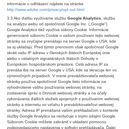
informácie o odhlásení nájdete na stránke
http://www.adobe.com/privacy/opt-out.html
3.3 Ako ďalšiu využívame službu
Google Analytics
, službu
na analýzu webu od spoločnosti Google Inc. („Google“).
Google Analytics tiež využíva súbory Cookie. Informácie
generované súbormi Cookie o vašom používaní tejto webovej
stránky sa zvyčajne prenášajú na server Google v USA, kde
sa aj ukladajú. Pred týmto prenosom však spoločnosť Google
skráti vašu IP adresu v členských štátoch Európskej únie
alebo v ostatných signatárskych štátoch Dohody o
Európskom hospodárskom priestore. Celá adresa IP sa
prenáša iba na server Google v USA, kde sa skracuje len vo
výnimočných prípadoch. V mene prevádzkovateľa webovej
stránky používa spoločnosť Google tieto informácie na
vyhodnotenie vášho používania webovej stránky, na
zostavenie správ o činnosti webovej stránky a na účely
vykonávania ďalších služieb spojených s používaním webovej
stránky a internetu vo vzťahu k prevádzkovateľovi webovej
stránky. Adresa IP prenášaná vaším prehliadačom v kontexte
služby Google Analytics sa nezlučuje s inými údajmi Google.
Súborom Cookie môžete zabrániť v ukladaní pomocou
zodpovedajúceho nastavenia v softvéri prehľadávača. Ďalej