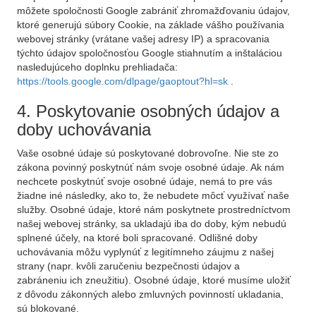
môžete spoločnosti Google zabrániť zhromažďovaniu údajov,
ktoré generujú súbory Cookie, na základe vášho používania
webovej stránky (vrátane vašej adresy IP) a spracovania
týchto údajov spoločnosťou Google stiahnutím a inštaláciou
nasledujúceho doplnku prehliadača:
https://tools.google.com/dlpage/gaoptout?hl=sk
.
4. Poskytovanie osobných údajov a
doby uchovávania
Vaše osobné údaje sú poskytované dobrovoľne. Nie ste zo
zákona povinný poskytnúť nám svoje osobné údaje. Ak nám
nechcete poskytnúť svoje osobné údaje, nemá to pre vás
žiadne iné následky, ako to, že nebudete môcť využívať naše
služby. Osobné údaje, ktoré nám poskytnete prostredníctvom
našej webovej stránky, sa ukladajú iba do doby, kým nebudú
splnené účely, na ktoré boli spracované. Odlišné doby
uchovávania môžu vyplynúť z legitímneho záujmu z našej
strany (napr. kvôli zaručeniu bezpečnosti údajov a
zabráneniu ich zneužitiu). Osobné údaje, ktoré musíme uložiť
z dôvodu zákonných alebo zmluvných povinností ukladania,
sú blokované.