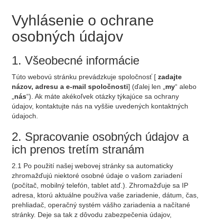
Vyhlásenie o ochrane
osobných údajov
1. Všeobecné informácie
Túto webovú stránku prevádzkuje spoločnosť [
zadajte
názov, adresu a e-mail spoločnosti
] (ďalej len „
my
“ alebo
„
nás
“). Ak máte akékoľvek otázky týkajúce sa ochrany
údajov, kontaktujte nás na vyššie uvedených kontaktných
údajoch.
2. Spracovanie osobných údajov a
ich prenos tretím stranám
2.1 Po použití našej webovej stránky sa automaticky
zhromažďujú niektoré osobné údaje o vašom zariadení
(počítač, mobilný telefón, tablet atď.). Zhromažďuje sa IP
adresa, ktorú aktuálne používa vaše zariadenie, dátum, čas,
prehliadač, operačný systém vášho zariadenia a načítané
stránky. Deje sa tak z dôvodu zabezpečenia údajov,