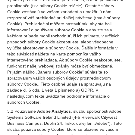
prehliadača (tzv. súbory Cookie relácie). Ostatné súbory
Cookie zostávajú vo vašom zariadení a umožňujú nám
rozpoznať váš prehliadač pri ďalšej návšteve (trvalé súbory
Cookie). Prehliadač si môžete nastaviť tak, aby ste boli
informovaní o používaní súborov Cookie a aby ste sa v
každom prípade mohli rozhodnúť, či ich prijmete, v určitých
prípadoch súbory Cookie akceptujete, alebo všeobecne
vylúčite akceptovanie súborov Cookie. Ďalšie informácie v
tejto súvislosti nájdete na karte pomocníka vášho
internetového prehliadača. Ak súbory Cookie neakceptujete,
funkčnosť našej webovej stránky môže byť obmedzená.
Prijatím nášho „Baneru súborov Cookie“ súhlasíte so
spracovaním vašich osobných údajov prostredníctvom
súborov Cookie.. Tieto osobné údaje sa spracúvajú na
základe čl. 6 ods. 1 veta 1 písmeno a) GDPR. V
nasledujúcom texte uvádzame podrobné informácie o
súboroch Cookie.
3.2 Používame
Adobe Analytics
, službu spoločnosti Adobe
Systems Software Ireland Limited (4-6 Riverwalk Citywest
Business Campus, Dublin 24, Írsko; ďalej len „Adobe“). Táto
služba používa súbory Cookie, ktoré sú uložené vo vašom