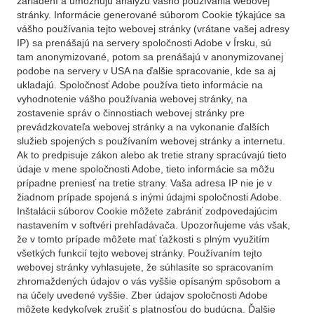
zariadení a umožňujú analýzu vášho používania webovej
stránky. Informácie generované súborom Cookie týkajúce sa
vášho používania tejto webovej stránky (vrátane vašej adresy
IP) sa prenášajú na servery spoločnosti Adobe v Írsku, sú
tam anonymizované, potom sa prenášajú v anonymizovanej
podobe na servery v USA na ďalšie spracovanie, kde sa aj
ukladajú. Spoločnosť Adobe používa tieto informácie na
vyhodnotenie vášho používania webovej stránky, na
zostavenie správ o činnostiach webovej stránky pre
prevádzkovateľa webovej stránky a na vykonanie ďalších
služieb spojených s používaním webovej stránky a internetu.
Ak to predpisuje zákon alebo ak tretie strany spracúvajú tieto
údaje v mene spoločnosti Adobe, tieto informácie sa môžu
prípadne preniesť na tretie strany. Vaša adresa IP nie je v
žiadnom prípade spojená s inými údajmi spoločnosti Adobe.
Inštalácii súborov Cookie môžete zabrániť zodpovedajúcim
nastavením v softvéri prehľadávača. Upozorňujeme vás však,
že v tomto prípade môžete mať ťažkosti s plným využitím
všetkých funkcií tejto webovej stránky. Používaním tejto
webovej stránky vyhlasujete, že súhlasíte so spracovaním
zhromaždených údajov o vás vyššie opísaným spôsobom a
na účely uvedené vyššie. Zber údajov spoločnosti Adobe
môžete kedykoľvek zrušiť s platnosťou do budúcna. Ďalšie