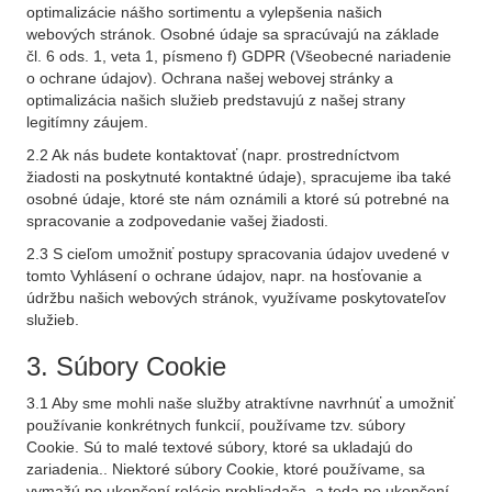
optimalizácie nášho sortimentu a vylepšenia našich
webových stránok. Osobné údaje sa spracúvajú na základe
čl. 6 ods. 1, veta 1, písmeno f) GDPR (Všeobecné nariadenie
o ochrane údajov). Ochrana našej webovej stránky a
optimalizácia našich služieb predstavujú z našej strany
legitímny záujem.
2.2 Ak nás budete kontaktovať (napr. prostredníctvom
žiadosti na poskytnuté kontaktné údaje), spracujeme iba také
osobné údaje, ktoré ste nám oznámili a ktoré sú potrebné na
spracovanie a zodpovedanie vašej žiadosti.
2.3 S cieľom umožniť postupy spracovania údajov uvedené v
tomto Vyhlásení o ochrane údajov, napr. na hosťovanie a
údržbu našich webových stránok, využívame poskytovateľov
služieb.
3. Súbory Cookie
3.1 Aby sme mohli naše služby atraktívne navrhnúť a umožniť
používanie konkrétnych funkcií, používame tzv. súbory
Cookie. Sú to malé textové súbory, ktoré sa ukladajú do
zariadenia.. Niektoré súbory Cookie, ktoré používame, sa
vymažú po ukončení relácie prehliadača, a teda po ukončení