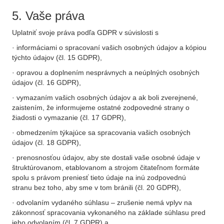
5. Vaše práva
Uplatniť svoje práva podľa GDPR v súvislosti s
· informáciami o spracovaní vašich osobných údajov a kópiou
týchto údajov (čl. 15 GDPR),
· opravou a doplnením nesprávnych a neúplných osobných
údajov (čl. 16 GDPR),
· vymazaním vašich osobných údajov a ak boli zverejnené,
zaistením, že informujeme ostatné zodpovedné strany o
žiadosti o vymazanie (čl. 17 GDPR),
· obmedzením týkajúce sa spracovania vašich osobných
údajov (čl. 18 GDPR),
· prenosnosťou údajov, aby ste dostali vaše osobné údaje v
štruktúrovanom, etablovanom a strojom čitateľnom formáte
spolu s právom preniesť tieto údaje na inú zodpovednú
stranu bez toho, aby sme v tom bránili (čl. 20 GDPR),
· odvolaním vydaného súhlasu – zrušenie nemá vplyv na
zákonnosť spracovania vykonaného na základe súhlasu pred
jeho odvolaním (čl. 7 GDPR) a