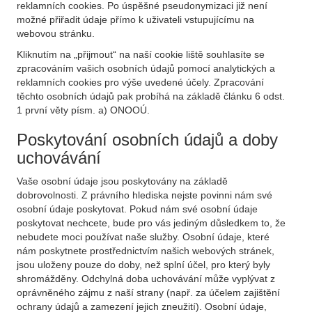
reklamních cookies. Po úspěšné pseudonymizaci již není
možné přiřadit údaje přímo k uživateli vstupujícímu na
webovou stránku.
Kliknutím na „přijmout“ na naší cookie liště souhlasíte se
zpracováním vašich osobních údajů pomocí analytických a
reklamních cookies pro výše uvedené účely. Zpracování
těchto osobních údajů pak probíhá na základě článku 6 odst.
1 první věty písm. a) ONOOÚ.
Poskytování osobních údajů a doby
uchovávání
Vaše osobní údaje jsou poskytovány na základě
dobrovolnosti. Z právního hlediska nejste povinni nám své
osobní údaje poskytovat. Pokud nám své osobní údaje
poskytovat nechcete, bude pro vás jediným důsledkem to, že
nebudete moci používat naše služby. Osobní údaje, které
nám poskytnete prostřednictvím našich webových stránek,
jsou uloženy pouze do doby, než splní účel, pro který byly
shromážděny. Odchylná doba uchovávání může vyplývat z
oprávněného zájmu z naší strany (např. za účelem zajištění
ochrany údajů a zamezení jejich zneužití). Osobní údaje,