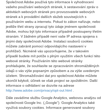
Společnost Adobe používá tyto informace k vyhodnocení
vašeho používání webových stránek, k sestavování zpráv o
aktivitách webových stránek pro provozovatele webových
stránek a k provádění dalších služeb souvisejících s
používáním webu a internetu. Pokud to zákon nařizuje, nebo
jestliže třetí strany zpracují tyto údaje jménem společnosti
Adobe, mohou být tyto informace případně postoupeny třetím
stranám. V žádném případě není vaše IP adresa spojena s
jinými daty společnosti Adobe. Instalaci souborů cookies
můžete zabránit pomocí odpovídajícího nastavení v
prohlížeči. Nicméně vás upozorňujeme, že v takovém
případě budete mít potíže s plným využitím všech funkcí této
webové stránky. Používáním této webové stránky
prohlašujete, že souhlasíte se zpracováním shromážděných
údajů o vás výše popsaným způsobem a za výše uvedeným
účelem. Shromažďování dat pro společnost Adobe můžete
ukončit kdykoli, účinek se však projeví se zpožděním. Další
informace o odhlášení se dozvíte na adrese
http://www.adobe.com/privacy/opt-out.html
.
Dále zavádíme službu Google Analytics, webovou analýzu od
společnosti Google Inc. („Google“). Google Analytics také
využívá soubory cookies. Informace generované soubory