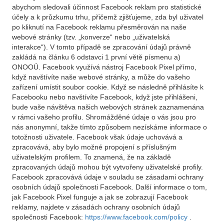
abychom sledovali účinnost Facebook reklam pro statistické
účely a k průzkumu trhu, přičemž zjišťujeme, zda byl uživatel
po kliknutí na Facebook reklamu přesměrován na naše
webové stránky (tzv. „konverze“ nebo „uživatelská
interakce“). V tomto případě se zpracování údajů právně
zakládá na článku 6 odstavci 1 první větě písmenu a)
ONOOÚ. Facebook využívá nástroj Facebook Pixel přímo,
když navštívíte naše webové stránky, a může do vašeho
zařízení umístit soubor cookie. Když se následně přihlásíte k
Facebooku nebo navštívíte Facebook, když jste přihlášeni,
bude vaše návštěva našich webových stránek zaznamenána
v rámci vašeho profilu. Shromážděné údaje o vás jsou pro
nás anonymní, takže tímto způsobem nezískáme informace o
totožnosti uživatele. Facebook však údaje uchovává a
zpracovává, aby bylo možné propojení s příslušným
uživatelským profilem. To znamená, že na základě
zpracovaných údajů mohou být vytvořeny uživatelské profily.
Facebook zpracovává údaje v souladu se zásadami ochrany
osobních údajů společnosti Facebook. Další informace o tom,
jak Facebook Pixel funguje a jak se zobrazují Facebook
reklamy, najdete v zásadách ochrany osobních údajů
společnosti Facebook:
https://www.facebook.com/policy
.