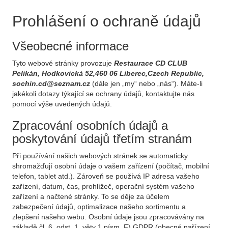
Prohlášení o ochraně údajů
Všeobecné informace
Tyto webové stránky provozuje
Restaurace CD CLUB
Pelikán, Hodkovická 52,460 06 Liberec,Czech Republic,
sochin.cd@seznam.cz
(dále jen „my“ nebo „nás“). Máte-li
jakékoli dotazy týkající se ochrany údajů, kontaktujte nás
pomocí výše uvedených údajů.
Zpracování osobních údajů a
poskytování údajů třetím stranám
Při používání našich webových stránek se automaticky
shromažďují osobní údaje o vašem zařízení (počítač, mobilní
telefon, tablet atd.). Zároveň se používá IP adresa vašeho
zařízení, datum, čas, prohlížeč, operační systém vašeho
zařízení a načtené stránky. To se děje za účelem
zabezpečení údajů, optimalizace našeho sortimentu a
zlepšení našeho webu. Osobní údaje jsou zpracovávány na
základě čl. 6, odst. 1, věty 1 písm. F) GDPR (obecné nařízení