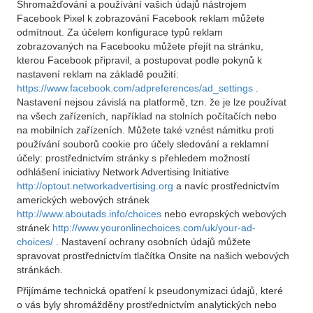
Shromažďování a používání vašich údajů nástrojem
Facebook Pixel k zobrazování Facebook reklam můžete
odmítnout. Za účelem konfigurace typů reklam
zobrazovaných na Facebooku můžete přejít na stránku,
kterou Facebook připravil, a postupovat podle pokynů k
nastavení reklam na základě použití:
https://www.facebook.com/adpreferences/ad_settings
.
Nastavení nejsou závislá na platformě, tzn. že je lze používat
na všech zařízeních, například na stolních počítačích nebo
na mobilních zařízeních. Můžete také vznést námitku proti
používání souborů cookie pro účely sledování a reklamní
účely: prostřednictvím stránky s přehledem možností
odhlášení iniciativy Network Advertising Initiative
http://optout.networkadvertising.org
a navíc prostřednictvím
amerických webových stránek
http://www.aboutads.info/choices
nebo evropských webových
stránek
http://www.youronlinechoices.com/uk/your-ad-
choices/
. Nastavení ochrany osobních údajů můžete
spravovat prostřednictvím tlačítka Onsite na našich webových
stránkách.
Přijímáme technická opatření k pseudonymizaci údajů, které
o vás byly shromážděny prostřednictvím analytických nebo