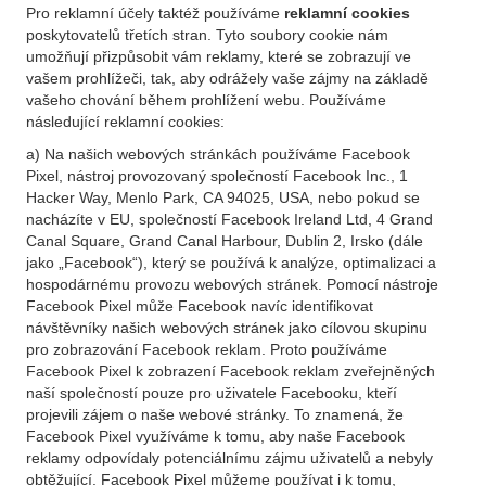
Pro reklamní účely taktéž používáme
reklamní cookies
poskytovatelů třetích stran. Tyto soubory cookie nám
umožňují přizpůsobit vám reklamy, které se zobrazují ve
vašem prohlížeči, tak, aby odrážely vaše zájmy na základě
vašeho chování během prohlížení webu. Používáme
následující reklamní cookies:
a) Na našich webových stránkách používáme Facebook
Pixel, nástroj provozovaný společností Facebook Inc., 1
Hacker Way, Menlo Park, CA 94025, USA, nebo pokud se
nacházíte v EU, společností Facebook Ireland Ltd, 4 Grand
Canal Square, Grand Canal Harbour, Dublin 2, Irsko (dále
jako „Facebook“), který se používá k analýze, optimalizaci a
hospodárnému provozu webových stránek. Pomocí nástroje
Facebook Pixel může Facebook navíc identifikovat
návštěvníky našich webových stránek jako cílovou skupinu
pro zobrazování Facebook reklam. Proto používáme
Facebook Pixel k zobrazení Facebook reklam zveřejněných
naší společností pouze pro uživatele Facebooku, kteří
projevili zájem o naše webové stránky. To znamená, že
Facebook Pixel využíváme k tomu, aby naše Facebook
reklamy odpovídaly potenciálnímu zájmu uživatelů a nebyly
obtěžující. Facebook Pixel můžeme používat i k tomu,