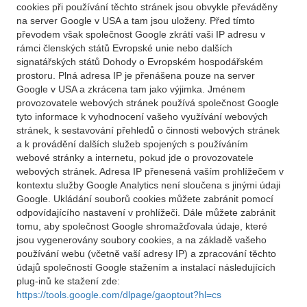
cookies při používání těchto stránek jsou obvykle převáděny
na server Google v USA a tam jsou uloženy. Před tímto
převodem však společnost Google zkrátí vaši IP adresu v
rámci členských států Evropské unie nebo dalších
signatářských států Dohody o Evropském hospodářském
prostoru. Plná adresa IP je přenášena pouze na server
Google v USA a zkrácena tam jako výjimka. Jménem
provozovatele webových stránek používá společnost Google
tyto informace k vyhodnocení vašeho využívání webových
stránek, k sestavování přehledů o činnosti webových stránek
a k provádění dalších služeb spojených s používáním
webové stránky a internetu, pokud jde o provozovatele
webových stránek. Adresa IP přenesená vaším prohlížečem v
kontextu služby Google Analytics není sloučena s jinými údaji
Google. Ukládání souborů cookies můžete zabránit pomocí
odpovídajícího nastavení v prohlížeči. Dále můžete zabránit
tomu, aby společnost Google shromažďovala údaje, které
jsou vygenerovány soubory cookies, a na základě vašeho
používání webu (včetně vaší adresy IP) a zpracování těchto
údajů společností Google stažením a instalací následujících
plug-inů ke stažení zde:
https://tools.google.com/dlpage/gaoptout?hl=cs