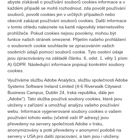
abyste získávali o používání souborů cookies informace a v
každém případě se mohli rozhodnout, zda povolit používání
souborů, povolit cookies jen v určitých případech nebo
obecně zakázat používání souborů cookies. Další informace
v tomto ohledu naleznete na kartě nápovědy internetového
prohlížeče. Pokud cookies nejsou povoleny, mohou být
funkce našich stránek omezené. Přijetím našeho prohlášení
o souborech cookie souhlasíte se zpracováním vašich
osobních údajů pomocí souborů cookie. Tyto osobní údaje
jsou zpracovávány na základě článku. 6, odst. 1, věty 1 písm.
A) GDPR. Následující informace popisují konkrétní soubory
cookies.
Využíváme službu Adobe Analytics, službu společnosti Adobe
Systems Software Ireland Limited (4-6 Riverwalk Citywest
Business Campus, Dublin 24, Irská republika, dále jen
„Adobe“). Tato služba používá soubory cookies, které jsou
uloženy v zařízení a umožňují analýzu vašeho používání
webu. Informace vygenerované soubory cookies o vašem
používání tohoto webu (včetně vaší IP adresy) jsou
převedeny na servery společnosti Adobe v Irsku,
anonymizovány a poté převedeny v anonymní podobě na
servery v USA pro další zpracování, a tam jsou i uloženy.