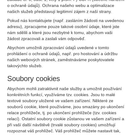
o ochraně údajů). Ochrana našeho webu a optimalizace
našich služeb představují legitimní zájem z naší strany.
Pokud nás kontaktujete (např. zasláním žádosti na uvedenou
adresu), zpracujeme pouze takové osobní údaje, které jste
nám sdělili a které jsou nezbytné k tomu, abychom vaši
žádost zpracovali a zaslali vám odpověď.
Abychom umožnili zpracování údajů uvedené v tomto
prohlášení o ochraně údajů, např. pro hostování a údržbu
našich webových stránek, zaměstnáváme poskytovatele
takovýchto služeb.
Soubory cookies
Abychom mohli zatraktivnit naše služby a umožnit používání
konkrétních funkcí, využíváme tzv. cookies. Jsou to malé
textové soubory uložené ve vašem zařízení. Některé ze
souborů cookie, které používáme, jsou smazány po ukončení
relace prohlížeče, tj. po ukončení prohlížeče (tzv. cookies
relací). Ostatní soubory cookie zůstanou ve vašem zařízení a
při vaší další návštěvě (trvalé soubory cookies) umožňují
rozpoznat váš prohlížeč. Váš prohlížeč můžete nastavit tak,