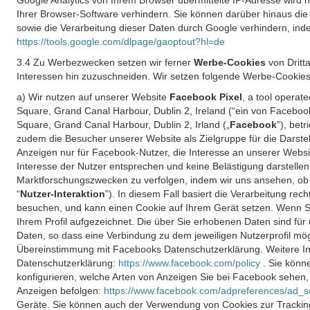
Google Analytics von Ihrem Browser übermittelte IP-Adresse wird
Ihrer Browser-Software verhindern. Sie können darüber hinaus die
sowie die Verarbeitung dieser Daten durch Google verhindern, inde
https://tools.google.com/dlpage/gaoptout?hl=de
3.4 Zu Werbezwecken setzen wir ferner
Werbe-Cookies
von Dritt
Interessen hin zuzuschneiden. Wir setzen folgende Werbe-Cookies
a) Wir nutzen auf unserer Website
Facebook Pixel
, a tool operat
Square, Grand Canal Harbour, Dublin 2, Ireland (“ein von Facebook
Square, Grand Canal Harbour, Dublin 2, Irland („
Facebook
”), bet
zudem die Besucher unserer Website als Zielgruppe für die Darst
Anzeigen nur für Facebook-Nutzer, die Interesse an unserer Websi
Interesse der Nutzer entsprechen und keine Belästigung darstelle
Marktforschungszwecken zu verfolgen, indem wir uns ansehen, ob 
“
Nutzer-Interaktion
”). In diesem Fall basiert die Verarbeitung re
besuchen, und kann einen Cookie auf Ihrem Gerät setzen. Wenn Si
Ihrem Profil aufgezeichnet. Die über Sie erhobenen Daten sind für 
Daten, so dass eine Verbindung zu dem jeweiligen Nutzerprofil mögl
Übereinstimmung mit Facebooks Datenschutzerklärung. Weitere Inf
Datenschutzerklärung:
https://www.facebook.com/policy
. Sie kön
konfigurieren, welche Arten von Anzeigen Sie bei Facebook sehen
Anzeigen befolgen:
https://www.facebook.com/adpreferences/ad_s
Geräte. Sie können auch der Verwendung von Cookies zur Tracking