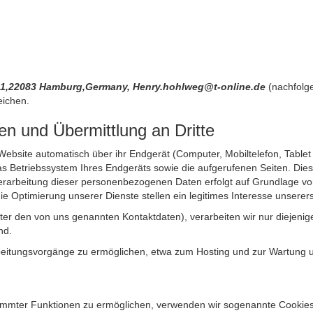
21,22083 Hamburg,Germany, Henry.hohlweg@t-online.de
(nachfolg
eichen.
n und Übermittlung an Dritte
site automatisch über ihr Endgerät (Computer, Mobiltelefon, Tablet et
 Betriebssystem Ihres Endgeräts sowie die aufgerufenen Seiten. Dies 
rarbeitung dieser personenbezogenen Daten erfolgt auf Grundlage von
Optimierung unserer Dienste stellen ein legitimes Interesse unsererse
unter den von uns genannten Kontaktdaten), verarbeiten wir nur diejen
nd.
itungsvorgänge zu ermöglichen, etwa zum Hosting und zur Wartung uns
timmter Funktionen zu ermöglichen, verwenden wir sogenannte Cookies. 