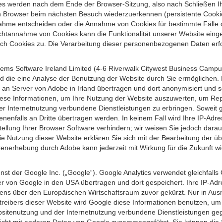
s werden nach dem Ende der Browser-Sitzung, also nach Schließen Ihr
n Browser beim nächsten Besuch wiederzuerkennen (persistente Cookies
ahme entscheiden oder die Annahme von Cookies für bestimmte Fälle o
r Nichtannahme von Cookies kann die Funktionalität unserer Website ein
h Cookies zu. Die Verarbeitung dieser personenbezogenen Daten erfolg
ems Software Ireland Limited (4-6 Riverwalk Citywest Business Campus,
d die eine Analyse der Benutzung der Website durch Sie ermöglichen. 
n an Server von Adobe in Irland übertragen und dort anonymisiert und 
iese Informationen, um Ihre Nutzung der Website auszuwerten, um Repor
Internetnutzung verbundene Dienstleistungen zu erbringen. Soweit ge
nenfalls an Dritte übertragen werden. In keinem Fall wird Ihre IP-Adr
ellung Ihrer Browser Software verhindern; wir weisen Sie jedoch darauf
ie Nutzung dieser Website erklären Sie sich mit der Bearbeitung der ü
nerhebung durch Adobe kann jederzeit mit Wirkung für die Zukunft w
st der Google Inc. („Google“). Google Analytics verwendet gleichfalls
r von Google in den USA übertragen und dort gespeichert. Ihre IP-Adr
s über den Europäischen Wirtschaftsraum zuvor gekürzt. Nur in Ausna
etreibers dieser Website wird Google diese Informationen benutzen, u
bsitenutzung und der Internetnutzung verbundene Dienstleistungen g