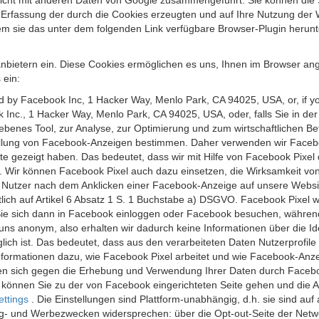
 nicht mit anderen Daten von Google zusammengeführt. Sie können die
 Erfassung der durch die Cookies erzeugten und auf Ihre Nutzung der 
m sie das unter dem folgenden Link verfügbare Browser-Plugin herunte
anbietern ein. Diese Cookies ermöglichen es uns, Ihnen im Browser ang
 ein:
ed by Facebook Inc, 1 Hacker Way, Menlo Park, CA 94025, USA, or, if y
 Inc., 1 Hacker Way, Menlo Park, CA 94025, USA, oder, falls Sie in de
riebenes Tool, zur Analyse, zur Optimierung und zum wirtschaftlichen B
ellung von Facebook-Anzeigen bestimmen. Daher verwenden wir Faceboo
te gezeigt haben. Das bedeutet, dass wir mit Hilfe von Facebook Pixe
n. Wir können Facebook Pixel auch dazu einsetzen, die Wirksamkeit vo
Nutzer nach dem Anklicken einer Facebook-Anzeige auf unsere Website
chtlich auf Artikel 6 Absatz 1 S. 1 Buchstabe a) DSGVO. Facebook Pixel
e sich dann in Facebook einloggen oder Facebook besuchen, während S
uns anonym, also erhalten wir dadurch keine Informationen über die Ide
ich ist. Das bedeutet, dass aus den verarbeiteten Daten Nutzerprofile
ormationen dazu, wie Facebook Pixel arbeitet und wie Facebook-Anzei
nen sich gegen die Erhebung und Verwendung Ihrer Daten durch Faceb
, können Sie zu der von Facebook eingerichteten Seite gehen und die 
ettings
. Die Einstellungen sind Plattform-unabhängig, d.h. sie sind a
- und Werbezwecken widersprechen: über die Opt-out-Seite der Network