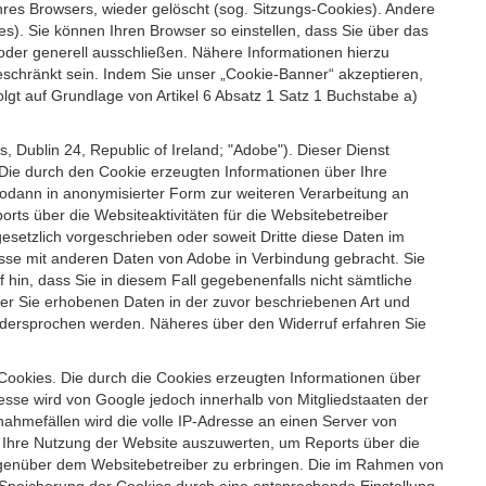
es Browsers, wieder gelöscht (sog. Sitzungs-Cookies). Andere
). Sie können Ihren Browser so einstellen, dass Sie über das
der generell ausschließen. Nähere Informationen hierzu
geschränkt sein. Indem Sie unser „Cookie-Banner“ akzeptieren,
t auf Grundlage von Artikel 6 Absatz 1 Satz 1 Buchstabe a)
 Dublin 24, Republic of Ireland; "Adobe"). Dieser Dienst
Die durch den Cookie erzeugten Informationen über Ihre
sodann in anonymisierter Form zur weiteren Verarbeitung an
ts über die Websiteaktivitäten für die Websitebetreiber
setzlich vorgeschrieben oder soweit Dritte diese Daten im
esse mit anderen Daten von Adobe in Verbindung gebracht. Sie
 hin, dass Sie in diesem Fall gegebenenfalls nicht sämtliche
ber Sie erhobenen Daten in der zuvor beschriebenen Art und
idersprochen werden. Näheres über den Widerruf erfahren Sie
 Cookies. Die durch die Cookies erzeugten Informationen über
esse wird von Google jedoch innerhalb von Mitgliedstaaten der
hmefällen wird die volle IP-Adresse an einen Server von
m Ihre Nutzung der Website auszuwerten, um Reports über die
egenüber dem Websitebetreiber zu erbringen. Die im Rahmen von