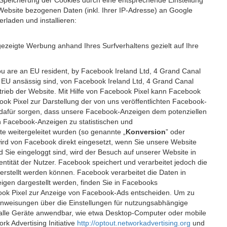
 Speicherung der Cookies durch eine entsprechende Einstellung
Website bezogenen Daten (inkl. Ihrer IP-Adresse) an Google
rladen und installieren:
ezeigte Werbung anhand Ihres Surfverhaltens gezielt auf Ihre
ou are an EU resident, by Facebook Ireland Ltd, 4 Grand Canal
r EU ansässig sind, von Facebook Ireland Ltd, 4 Grand Canal
etrieb der Website. Mit Hilfe von Facebook Pixel kann Facebook
k Pixel zur Darstellung der von uns veröffentlichten Facebook-
l dafür sorgen, dass unsere Facebook-Anzeigen dem potenziellen
n Facebook-Anzeigen zu statistischen und
 weitergeleitet wurden (so genannte „
Konversion
” oder
 wird von Facebook direkt eingesetzt, wenn Sie unsere Website
ie eingeloggt sind, wird der Besuch auf unserer Website in
ntität der Nutzer. Facebook speichert und verarbeitet jedoch die
 erstellt werden können. Facebook verarbeitet die Daten in
gen dargestellt werden, finden Sie in Facebooks
ook Pixel zur Anzeige von Facebook-Ads entscheiden. Um zu
Anweisungen über die Einstellungen für nutzungsabhängige
uf alle Geräte anwendbar, wie etwa Desktop-Computer oder mobile
 Advertising Initiative
http://optout.networkadvertising.org
und