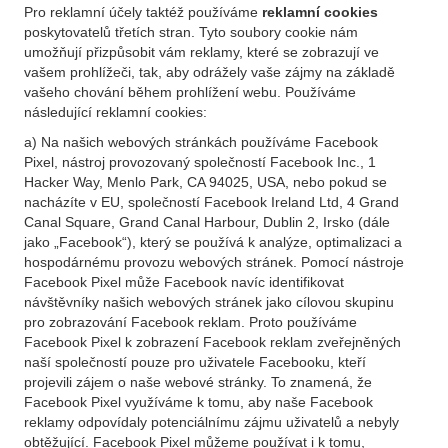
Pro reklamní účely taktéž používáme
reklamní cookies
poskytovatelů třetích stran. Tyto soubory cookie nám
umožňují přizpůsobit vám reklamy, které se zobrazují ve
vašem prohlížeči, tak, aby odrážely vaše zájmy na základě
vašeho chování během prohlížení webu. Používáme
následující reklamní cookies:
a) Na našich webových stránkách používáme Facebook
Pixel, nástroj provozovaný společností Facebook Inc., 1
Hacker Way, Menlo Park, CA 94025, USA, nebo pokud se
nacházíte v EU, společností Facebook Ireland Ltd, 4 Grand
Canal Square, Grand Canal Harbour, Dublin 2, Irsko (dále
jako „Facebook“), který se používá k analýze, optimalizaci a
hospodárnému provozu webových stránek. Pomocí nástroje
Facebook Pixel může Facebook navíc identifikovat
návštěvníky našich webových stránek jako cílovou skupinu
pro zobrazování Facebook reklam. Proto používáme
Facebook Pixel k zobrazení Facebook reklam zveřejněných
naší společností pouze pro uživatele Facebooku, kteří
projevili zájem o naše webové stránky. To znamená, že
Facebook Pixel využíváme k tomu, aby naše Facebook
reklamy odpovídaly potenciálnímu zájmu uživatelů a nebyly
obtěžující. Facebook Pixel můžeme používat i k tomu,