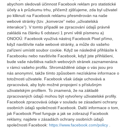
abychom sledovali účinnost Facebook reklam pro statistické
účely a k průzkumu trhu, přičemž zjišťujeme, zda byl uživatel
po kliknutí na Facebook reklamu přesměrován na naše
webové stránky (tzv. „konverze“ nebo „uživatelská
interakce“). V tomto případě se zpracování údajů právně
zakládá na článku 6 odstavci 1 první větě písmenu a)
ONOOÚ. Facebook využívá nástroj Facebook Pixel přímo,
když navštívíte naše webové stránky, a může do vašeho
zařízení umístit soubor cookie. Když se následně přihlásíte k
Facebooku nebo navštívíte Facebook, když jste přihlášeni,
bude vaše návštěva našich webových stránek zaznamenána
v rámci vašeho profilu. Shromážděné údaje o vás jsou pro
nás anonymní, takže tímto způsobem nezískáme informace o
totožnosti uživatele. Facebook však údaje uchovává a
zpracovává, aby bylo možné propojení s příslušným
uživatelským profilem. To znamená, že na základě
zpracovaných údajů mohou být vytvořeny uživatelské profily.
Facebook zpracovává údaje v souladu se zásadami ochrany
osobních údajů společnosti Facebook. Další informace o tom,
jak Facebook Pixel funguje a jak se zobrazují Facebook
reklamy, najdete v zásadách ochrany osobních údajů
společnosti Facebook:
https://www.facebook.com/policy
.