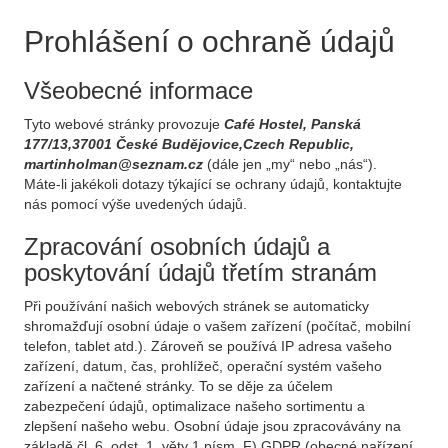
Prohlášení o ochraně údajů
Všeobecné informace
Tyto webové stránky provozuje
Café Hostel, Panská
177/13,37001 České Budějovice,Czech Republic,
martinholman@seznam.cz
(dále jen „my“ nebo „nás“).
Máte-li jakékoli dotazy týkající se ochrany údajů, kontaktujte
nás pomocí výše uvedených údajů.
Zpracování osobních údajů a
poskytování údajů třetím stranám
Při používání našich webových stránek se automaticky
shromažďují osobní údaje o vašem zařízení (počítač, mobilní
telefon, tablet atd.). Zároveň se používá IP adresa vašeho
zařízení, datum, čas, prohlížeč, operační systém vašeho
zařízení a načtené stránky. To se děje za účelem
zabezpečení údajů, optimalizace našeho sortimentu a
zlepšení našeho webu. Osobní údaje jsou zpracovávány na
základě čl. 6, odst. 1, věty 1 písm. F) GDPR (obecné nařízení