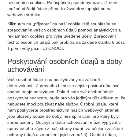
reklamních cookies. Po úspěšné pseudonymizaci již není
možné přiřadit údaje přímo k uživateli vstupujícímu na
webovou stránku.
Kliknutím na „přijmout“ na naší cookie liště souhlasíte se
zpracováním vašich osobních údajů pomocí analytických a
reklamních cookies pro výše uvedené účely. Zpracování
těchto osobních údajů pak probíhá na základě článku 6 odst.
1 první věty písm. a) ONOOÚ.
Poskytování osobních údajů a doby
uchovávání
Vaše osobní údaje jsou poskytovány na základě
dobrovolnosti. Z právního hlediska nejste povinni nám své
osobní údaje poskytovat. Pokud nám své osobní údaje
poskytovat nechcete, bude pro vás jediným důsledkem to, že
nebudete moci používat naše služby. Osobní údaje, které
nám poskytnete prostřednictvím našich webových stránek,
jsou uloženy pouze do doby, než splní účel, pro který byly
shromážděny. Odchylná doba uchovávání může vyplývat z
oprávněného zájmu z naší strany (např. za účelem zajištění
ochrany údajů a zamezení jejich zneužití). Osobní údaje,