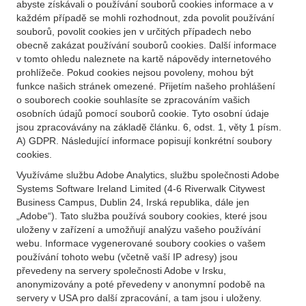
abyste získávali o používání souborů cookies informace a v
každém případě se mohli rozhodnout, zda povolit používání
souborů, povolit cookies jen v určitých případech nebo
obecně zakázat používání souborů cookies. Další informace
v tomto ohledu naleznete na kartě nápovědy internetového
prohlížeče. Pokud cookies nejsou povoleny, mohou být
funkce našich stránek omezené. Přijetím našeho prohlášení
o souborech cookie souhlasíte se zpracováním vašich
osobních údajů pomocí souborů cookie. Tyto osobní údaje
jsou zpracovávány na základě článku. 6, odst. 1, věty 1 písm.
A) GDPR. Následující informace popisují konkrétní soubory
cookies.
Využíváme službu Adobe Analytics, službu společnosti Adobe
Systems Software Ireland Limited (4-6 Riverwalk Citywest
Business Campus, Dublin 24, Irská republika, dále jen
„Adobe“). Tato služba používá soubory cookies, které jsou
uloženy v zařízení a umožňují analýzu vašeho používání
webu. Informace vygenerované soubory cookies o vašem
používání tohoto webu (včetně vaší IP adresy) jsou
převedeny na servery společnosti Adobe v Irsku,
anonymizovány a poté převedeny v anonymní podobě na
servery v USA pro další zpracování, a tam jsou i uloženy.