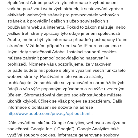
Společnost Adobe používá tyto informace k vyhodnocení
vašeho používání webových stránek, k sestavování zpráv o
aktivitách webových stránek pro provozovatele webových
stránek a k provádění dalších služeb souvisejících s
používáním webu a internetu. Pokud to zákon nařizuje, nebo
jestliže třetí strany zpracují tyto údaje jménem společnosti
Adobe, mohou být tyto informace případně postoupeny třetím
stranám. V žádném případě není vaše IP adresa spojena s
jinými daty společnosti Adobe. Instalaci souborů cookies
můžete zabránit pomocí odpovídajícího nastavení v
prohlížeči. Nicméně vás upozorňujeme, že v takovém
případě budete mít potíže s plným využitím všech funkcí této
webové stránky. Používáním této webové stránky
prohlašujete, že souhlasíte se zpracováním shromážděných
údajů o vás výše popsaným způsobem a za výše uvedeným
účelem. Shromažďování dat pro společnost Adobe můžete
ukončit kdykoli, účinek se však projeví se zpožděním. Další
informace o odhlášení se dozvíte na adrese
http://www.adobe.com/privacy/opt-out.html
.
Dále zavádíme službu Google Analytics, webovou analýzu od
společnosti Google Inc. („Google“). Google Analytics také
využívá soubory cookies. Informace generované soubory