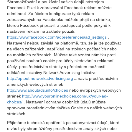
Shromažďování a používání vašich údajů nástrojem
Facebook Pixel k zobrazování Facebook reklam můžete
odmítnout. Za účelem konfigurace typů reklam
zobrazovaných na Facebooku můžete přejít na stránku,
kterou Facebook připravil, a postupovat podle pokynů k
nastavení reklam na základě použití:
https://www.facebook.com/adpreferences/ad_settings
.
Nastavení nejsou závislá na platformě, tzn. že je lze používat
na všech zařízeních, například na stolních počítačích nebo
na mobilních zařízeních. Můžete také vznést námitku proti
používání souborů cookie pro účely sledování a reklamní
účely: prostřednictvím stránky s přehledem možností
odhlášení iniciativy Network Advertising Initiative
http://optout.networkadvertising.org
a navíc prostřednictvím
amerických webových stránek
http://www.aboutads.info/choices
nebo evropských webových
stránek
http://www.youronlinechoices.com/uk/your-ad-
choices/
. Nastavení ochrany osobních údajů můžete
spravovat prostřednictvím tlačítka Onsite na našich webových
stránkách.
Přijímáme technická opatření k pseudonymizaci údajů, které
o vás byly shromážděny prostřednictvím analytických nebo