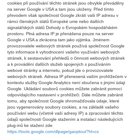
cookies při používání těchto stránek jsou obvykle převáděny
na server Google v USA a tam jsou uloženy. Před tímto
převodem však společnost Google zkrátí vaši IP adresu v
rámci členských států Evropské unie nebo dalších
signatářských států Dohody o Evropském hospodářském
prostoru. Plná adresa IP je přenášena pouze na server
Google v USA a zkrácena tam jako výjimka. Jménem
provozovatele webových stránek používá společnost Google
tyto informace k vyhodnocení vašeho využívání webových
stránek, k sestavování přehledů o činnosti webových stránek
a k provádění dalších služeb spojených s používáním
webové stránky a internetu, pokud jde o provozovatele
webových stránek. Adresa IP přenesená vaším prohlížečem v
kontextu služby Google Analytics není sloučena s jinými údaji
Google. Ukládání souborů cookies můžete zabránit pomocí
odpovídajícího nastavení v prohlížeči. Dále můžete zabránit
tomu, aby společnost Google shromažďovala údaje, které
jsou vygenerovány soubory cookies, a na základě vašeho
používání webu (včetně vaší adresy IP) a zpracování těchto
údajů společností Google stažením a instalací následujících
plug-inů ke stažení zde:
https://tools.google.com/dlpage/gaoptout?hl=cs