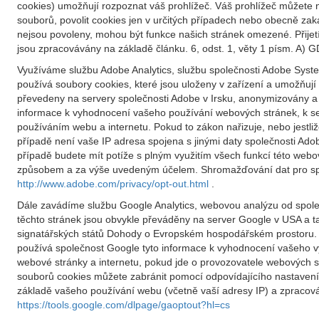
cookies) umožňují rozpoznat váš prohlížeč. Váš prohlížeč můžete n
souborů, povolit cookies jen v určitých případech nebo obecně za
nejsou povoleny, mohou být funkce našich stránek omezené. Přije
jsou zpracovávány na základě článku. 6, odst. 1, věty 1 písm. A) G
Využíváme službu Adobe Analytics, službu společnosti Adobe System
používá soubory cookies, které jsou uloženy v zařízení a umožňu
převedeny na servery společnosti Adobe v Irsku, anonymizovány a 
informace k vyhodnocení vašeho používání webových stránek, k ses
používáním webu a internetu. Pokud to zákon nařizuje, nebo jestli
případě není vaše IP adresa spojena s jinými daty společnosti Ad
případě budete mít potíže s plným využitím všech funkcí této we
způsobem a za výše uvedeným účelem. Shromažďování dat pro spole
http://www.adobe.com/privacy/opt-out.html
.
Dále zavádíme službu Google Analytics, webovou analýzu od společ
těchto stránek jsou obvykle převáděny na server Google v USA a t
signatářských států Dohody o Evropském hospodářském prostoru. 
používá společnost Google tyto informace k vyhodnocení vašeho v
webové stránky a internetu, pokud jde o provozovatele webových s
souborů cookies můžete zabránit pomocí odpovídajícího nastavení
základě vašeho používání webu (včetně vaší adresy IP) a zpracován
https://tools.google.com/dlpage/gaoptout?hl=cs