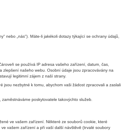
my“ nebo „nás“). Máte-li jakékoli dotazy týkající se ochrany údajů,
 Zároveň se používá IP adresa vašeho zařízení, datum, čas,
u a zlepšení našeho webu. Osobní údaje jsou zpracovávány na
avují legitimní zájem z naší strany.
é jsou nezbytné k tomu, abychom vaši žádost zpracovali a zaslali
k, zaměstnáváme poskytovatele takovýchto služeb.
ožené ve vašem zařízení. Některé ze souborů cookie, které
 ve vašem zařízení a při vaší další návštěvě (trvalé soubory