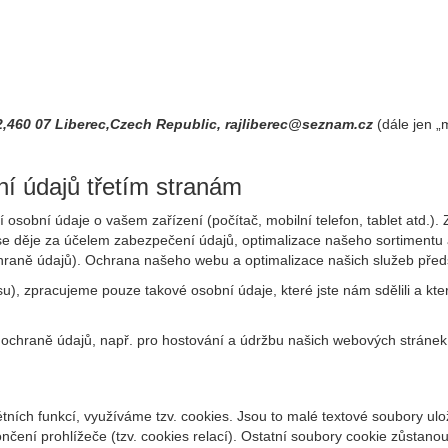
32,460 07 Liberec,Czech Republic, rajliberec@seznam.cz
(dále jen „
í údajů třetím stranám
osobní údaje o vašem zařízení (počítač, mobilní telefon, tablet atd.).
o se děje za účelem zabezpečení údajů, optimalizace našeho sortiment
chraně údajů). Ochrana našeho webu a optimalizace našich služeb předst
), zpracujeme pouze takové osobní údaje, které jste nám sdělili a kter
ochraně údajů, např. pro hostování a údržbu našich webových stráne
tních funkcí, využíváme tzv. cookies. Jsou to malé textové soubory ul
čení prohlížeče (tzv. cookies relací). Ostatní soubory cookie zůstanou