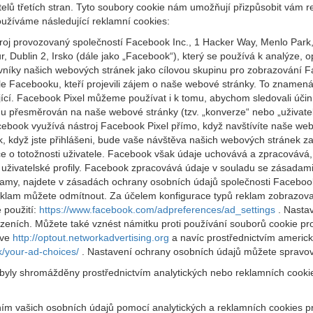
elů třetích stran. Tyto soubory cookie nám umožňují přizpůsobit vám re
užíváme následující reklamní cookies:
oj provozovaný společností Facebook Inc., 1 Hacker Way, Menlo Park
 Dublin 2, Irsko (dále jako „Facebook“), který se používá k analýze
ěvníky našich webových stránek jako cílovou skupinu pro zobrazování
le Facebooku, kteří projevili zájem o naše webové stránky. To zname
ící. Facebook Pixel můžeme používat i k tomu, abychom sledovali účin
amu přesměrován na naše webové stránky (tzv. „konverze“ nebo „uživate
book využívá nástroj Facebook Pixel přímo, když navštívíte naše webo
k, když jste přihlášeni, bude vaše návštěva našich webových stránek
 o totožnosti uživatele. Facebook však údaje uchovává a zpracovává, 
živatelské profily. Facebook zpracovává údaje v souladu se zásadami
klamy, najdete v zásadách ochrany osobních údajů společnosti Facebo
eklam můžete odmítnout. Za účelem konfigurace typů reklam zobrazov
 použití:
https://www.facebook.com/adpreferences/ad_settings
. Nastav
ízeních. Můžete také vznést námitku proti používání souborů cookie pro
ive
http://optout.networkadvertising.org
a navíc prostřednictvím ameri
k/your-ad-choices/
. Nastavení ochrany osobních údajů můžete spravova
 byly shromážděny prostřednictvím analytických nebo reklamních cooki
váním vašich osobních údajů pomocí analytických a reklamních cookies 