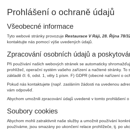
Prohlášení o ochraně údajů
Všeobecné informace
Tyto webové stránky provozuje
Restaurace V Ráji, 28. Října 78/
kontaktujte nás pomocí výše uvedených údajů.
Zpracování osobních údajů a poskytován
Při používání našich webových stránek se automaticky shromažďují 
prohlížeč, operační systém vašeho zařízení a načtené stránky. T
základě čl. 6, odst. 1, věty 1 písm. F) GDPR (obecné nařízení o o
Pokud nás kontaktujete (např. zasláním žádosti na uvedenou adresu
vám odpověď.
Abychom umožnili zpracování údajů uvedené v tomto prohlášení o 
Soubory cookies
Abychom mohli zatraktivnit naše služby a umožnit používání konkré
používáme, jsou smazány po ukončení relace prohlížeče, tj. po ukon