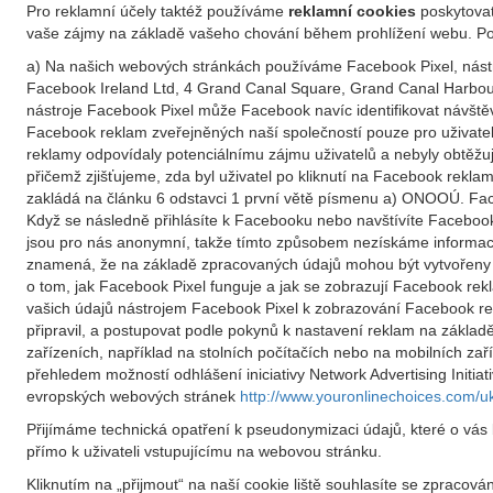
Pro reklamní účely taktéž používáme
reklamní cookies
poskytovat
vaše zájmy na základě vašeho chování během prohlížení webu. Po
a) Na našich webových stránkách používáme Facebook Pixel, nástr
Facebook Ireland Ltd, 4 Grand Canal Square, Grand Canal Harbour,
nástroje Facebook Pixel může Facebook navíc identifikovat návšt
Facebook reklam zveřejněných naší společností pouze pro uživate
reklamy odpovídaly potenciálnímu zájmu uživatelů a nebyly obtěžuj
přičemž zjišťujeme, zda byl uživatel po kliknutí na Facebook rekl
zakládá na článku 6 odstavci 1 první větě písmenu a) ONOOÚ. Face
Když se následně přihlásíte k Facebooku nebo navštívíte Faceboo
jsou pro nás anonymní, takže tímto způsobem nezískáme informace
znamená, že na základě zpracovaných údajů mohou být vytvořeny u
o tom, jak Facebook Pixel funguje a jak se zobrazují Facebook re
vašich údajů nástrojem Facebook Pixel k zobrazování Facebook r
připravil, a postupovat podle pokynů k nastavení reklam na základě
zařízeních, například na stolních počítačích nebo na mobilních zař
přehledem možností odhlášení iniciativy Network Advertising Initiat
evropských webových stránek
http://www.youronlinechoices.com/u
Přijímáme technická opatření k pseudonymizaci údajů, které o vás
přímo k uživateli vstupujícímu na webovou stránku.
Kliknutím na „přijmout“ na naší cookie liště souhlasíte se zpraco