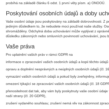
probíhá na základě článku 6 odst. 1 první věty písm. a) ONOOÚ.
Poskytování osobních údajů a doby uch
Vaše osobní údaje jsou poskytovány na základě dobrovolnosti. Z p
jediným důsledkem to, že nebudete moci používat naše služby. Osob
shromážděny. Odchylná doba uchovávání může vyplývat z oprávněnéh
důsledku zákonných nebo smluvních povinností uchovávání, jsou b
Vaše práva
Pro uplatnění vašich práv v rámci GDPR na
informace o zpracování vašich osobních údajů a kopii těchto údajů
opravu a doplnění nesprávných a neúplných osobních údajů (čl. 
vymazání vašich osobních údajů a pokud byly zveřejněny, informuj
omezení týkající se zpracování vašich osobních údajů (čl. 18 GDPR
přenositelnost dat tak, aby vám byly poskytnuty vaše osobní údaj
naší strany (čl. 20 GDPR),
zrušení vydaného souhlasu; zrušení nemá vliv na zákonnost zpra