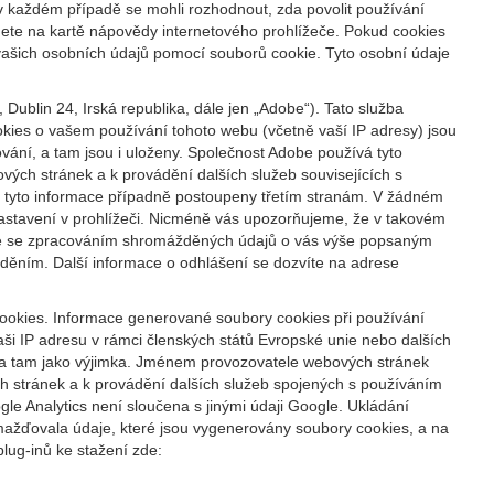
 v každém případě se mohli rozhodnout, zda povolit používání
nete na kartě nápovědy internetového prohlížeče. Pokud cookies
vašich osobních údajů pomocí souborů cookie. Tyto osobní údaje
ublin 24, Irská republika, dále jen „Adobe“). Tato služba
kies o vašem používání tohoto webu (včetně vaší IP adresy) jsou
ání, a tam jsou i uloženy. Společnost Adobe používá tyto
ých stránek a k provádění dalších služeb souvisejících s
ýt tyto informace případně postoupeny třetím stranám. V žádném
nastavení v prohlížeči. Nicméně vás upozorňujeme, že v takovém
síte se zpracováním shromážděných údajů o vás výše popsaným
ěním. Další informace o odhlášení se dozvíte na adrese
cookies. Informace generované soubory cookies při používání
ši IP adresu v rámci členských států Evropské unie nebo dalších
na tam jako výjimka. Jménem provozovatele webových stránek
h stránek a k provádění dalších služeb spojených s používáním
e Analytics není sloučena s jinými údaji Google. Ukládání
mažďovala údaje, které jsou vygenerovány soubory cookies, a na
lug-inů ke stažení zde: