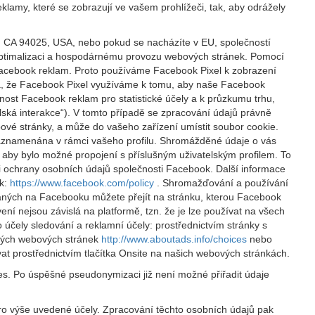
klamy, které se zobrazují ve vašem prohlížeči, tak, aby odrážely
, CA 94025, USA, nebo pokud se nacházíte v EU, společností
, optimalizaci a hospodárnému provozu webových stránek. Pomocí
 Facebook reklam. Proto používáme Facebook Pixel k zobrazení
ná, že Facebook Pixel využíváme k tomu, aby naše Facebook
nost Facebook reklam pro statistické účely a k průzkumu trhu,
lská interakce“). V tomto případě se zpracování údajů právně
vé stránky, a může do vašeho zařízení umístit soubor cookie.
 zaznamenána v rámci vašeho profilu. Shromážděné údaje o vás
aby bylo možné propojení s příslušným uživatelským profilem. To
 ochrany osobních údajů společnosti Facebook. Další informace
ok:
https://www.facebook.com/policy
. Shromažďování a používání
aných na Facebooku můžete přejít na stránku, kterou Facebook
ení nejsou závislá na platformě, tzn. že je lze používat na všech
 účely sledování a reklamní účely: prostřednictvím stránky s
ckých webových stránek
http://www.aboutads.info/choices
nebo
t prostřednictvím tlačítka Onsite na našich webových stránkách.
es. Po úspěšné pseudonymizaci již není možné přiřadit údaje
pro výše uvedené účely. Zpracování těchto osobních údajů pak