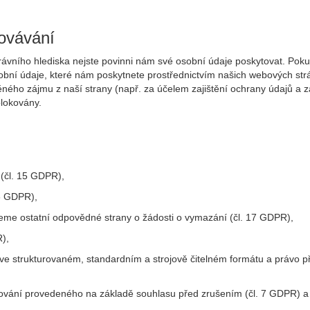
ovávání
rávního hlediska nejste povinni nám své osobní údaje poskytovat. Po
ní údaje, které nám poskytnete prostřednictvím našich webových strán
o zájmu z naší strany (např. za účelem zajištění ochrany údajů a zam
lokovány.
 (čl. 15 GDPR),
16 GDPR),
eme ostatní odpovědné strany o žádosti o vymazání (čl. 17 GDPR),
),
e ve strukturovaném, standardním a strojově čitelném formátu a právo
cování provedeného na základě souhlasu před zrušením (čl. 7 GDPR) a