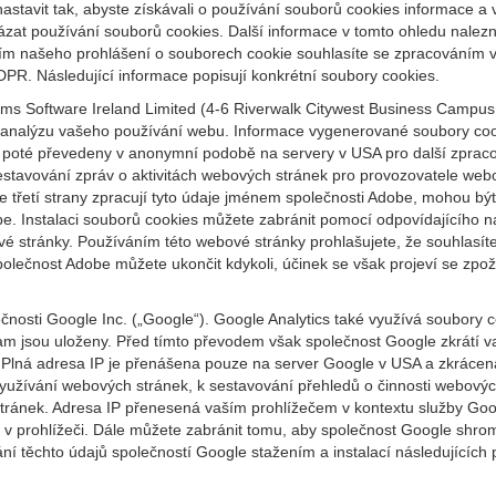
astavit tak, abyste získávali o používání souborů cookies informace a
kázat používání souborů cookies. Další informace v tomto ohledu nalez
tím našeho prohlášení o souborech cookie souhlasíte se zpracováním 
DPR. Následující informace popisují konkrétní soubory cookies.
s Software Ireland Limited (4-6 Riverwalk Citywest Business Campus, D
jí analýzu vašeho používání webu. Informace vygenerované soubory coo
poté převedeny v anonymní podobě na servery v USA pro další zpracov
tavování zpráv o aktivitách webových stránek pro provozovatele webov
že třetí strany zpracují tyto údaje jménem společnosti Adobe, mohou b
obe. Instalaci souborů cookies můžete zabránit pomocí odpovídajícího 
bové stránky. Používáním této webové stránky prohlašujete, že souhla
čnost Adobe můžete ukončit kdykoli, účinek se však projeví se zpožd
nosti Google Inc. („Google“). Google Analytics také využívá soubory 
am jsou uloženy. Před tímto převodem však společnost Google zkrátí va
Plná adresa IP je přenášena pouze na server Google v USA a zkráce
yužívání webových stránek, k sestavování přehledů o činnosti webovýc
tránek. Adresa IP přenesená vaším prohlížečem v kontextu služby Googl
 v prohlížeči. Dále můžete zabránit tomu, aby společnost Google shro
í těchto údajů společností Google stažením a instalací následujících p