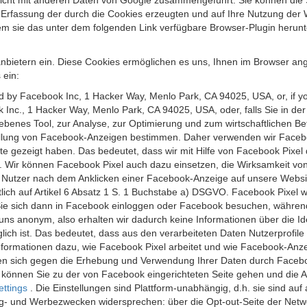
 nicht mit anderen Daten von Google zusammengeführt. Sie können die
 Erfassung der durch die Cookies erzeugten und auf Ihre Nutzung der 
m sie das unter dem folgenden Link verfügbare Browser-Plugin herunte
anbietern ein. Diese Cookies ermöglichen es uns, Ihnen im Browser ang
 ein:
ed by Facebook Inc, 1 Hacker Way, Menlo Park, CA 94025, USA, or, if y
 Inc., 1 Hacker Way, Menlo Park, CA 94025, USA, oder, falls Sie in de
riebenes Tool, zur Analyse, zur Optimierung und zum wirtschaftlichen B
ellung von Facebook-Anzeigen bestimmen. Daher verwenden wir Faceboo
te gezeigt haben. Das bedeutet, dass wir mit Hilfe von Facebook Pixe
n. Wir können Facebook Pixel auch dazu einsetzen, die Wirksamkeit vo
Nutzer nach dem Anklicken einer Facebook-Anzeige auf unsere Website
chtlich auf Artikel 6 Absatz 1 S. 1 Buchstabe a) DSGVO. Facebook Pixel
e sich dann in Facebook einloggen oder Facebook besuchen, während S
uns anonym, also erhalten wir dadurch keine Informationen über die Ide
ich ist. Das bedeutet, dass aus den verarbeiteten Daten Nutzerprofile
ormationen dazu, wie Facebook Pixel arbeitet und wie Facebook-Anzei
nen sich gegen die Erhebung und Verwendung Ihrer Daten durch Faceb
, können Sie zu der von Facebook eingerichteten Seite gehen und die 
ettings
. Die Einstellungen sind Plattform-unabhängig, d.h. sie sind a
- und Werbezwecken widersprechen: über die Opt-out-Seite der Network