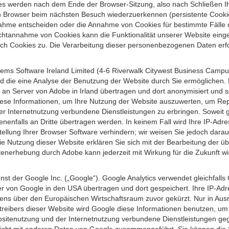
s werden nach dem Ende der Browser-Sitzung, also nach Schließen Ihr
n Browser beim nächsten Besuch wiederzuerkennen (persistente Cookies
ahme entscheiden oder die Annahme von Cookies für bestimmte Fälle o
r Nichtannahme von Cookies kann die Funktionalität unserer Website ein
h Cookies zu. Die Verarbeitung dieser personenbezogenen Daten erfolg
ems Software Ireland Limited (4-6 Riverwalk Citywest Business Campus,
d die eine Analyse der Benutzung der Website durch Sie ermöglichen. 
n an Server von Adobe in Irland übertragen und dort anonymisiert und 
iese Informationen, um Ihre Nutzung der Website auszuwerten, um Repor
Internetnutzung verbundene Dienstleistungen zu erbringen. Soweit ge
nenfalls an Dritte übertragen werden. In keinem Fall wird Ihre IP-Adr
ellung Ihrer Browser Software verhindern; wir weisen Sie jedoch darauf
ie Nutzung dieser Website erklären Sie sich mit der Bearbeitung der ü
nerhebung durch Adobe kann jederzeit mit Wirkung für die Zukunft w
st der Google Inc. („Google“). Google Analytics verwendet gleichfalls
r von Google in den USA übertragen und dort gespeichert. Ihre IP-Adr
s über den Europäischen Wirtschaftsraum zuvor gekürzt. Nur in Ausna
etreibers dieser Website wird Google diese Informationen benutzen, u
bsitenutzung und der Internetnutzung verbundene Dienstleistungen g