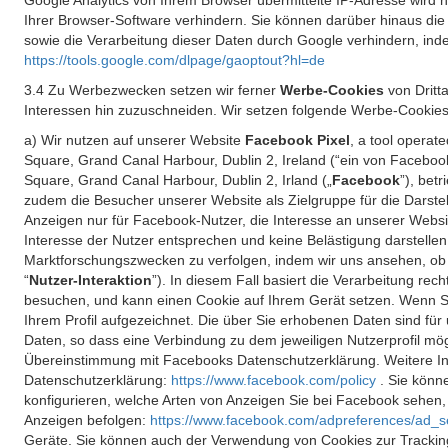
Google Analytics von Ihrem Browser übermittelte IP-Adresse wird
Ihrer Browser-Software verhindern. Sie können darüber hinaus die
sowie die Verarbeitung dieser Daten durch Google verhindern, inde
https://tools.google.com/dlpage/gaoptout?hl=de
3.4 Zu Werbezwecken setzen wir ferner
Werbe-Cookies
von Dritt
Interessen hin zuzuschneiden. Wir setzen folgende Werbe-Cookies
a) Wir nutzen auf unserer Website
Facebook Pixel
, a tool operat
Square, Grand Canal Harbour, Dublin 2, Ireland (“ein von Facebook
Square, Grand Canal Harbour, Dublin 2, Irland („
Facebook
”), bet
zudem die Besucher unserer Website als Zielgruppe für die Darst
Anzeigen nur für Facebook-Nutzer, die Interesse an unserer Websi
Interesse der Nutzer entsprechen und keine Belästigung darstelle
Marktforschungszwecken zu verfolgen, indem wir uns ansehen, ob 
“
Nutzer-Interaktion
”). In diesem Fall basiert die Verarbeitung re
besuchen, und kann einen Cookie auf Ihrem Gerät setzen. Wenn Si
Ihrem Profil aufgezeichnet. Die über Sie erhobenen Daten sind für 
Daten, so dass eine Verbindung zu dem jeweiligen Nutzerprofil mögl
Übereinstimmung mit Facebooks Datenschutzerklärung. Weitere Inf
Datenschutzerklärung:
https://www.facebook.com/policy
. Sie kön
konfigurieren, welche Arten von Anzeigen Sie bei Facebook sehen
Anzeigen befolgen:
https://www.facebook.com/adpreferences/ad_s
Geräte. Sie können auch der Verwendung von Cookies zur Tracking