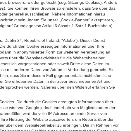
es Browsers, wieder gelöscht (sog. Sitzungs-Cookies). Andere
). Sie können Ihren Browser so einstellen, dass Sie über das
der generell ausschließen. Nähere Informationen hierzu
geschränkt sein. Indem Sie unser „Cookie-Banner“ akzeptieren,
t auf Grundlage von Artikel 6 Absatz 1 Satz 1 Buchstabe a)
 Dublin 24, Republic of Ireland; "Adobe"). Dieser Dienst
Die durch den Cookie erzeugten Informationen über Ihre
sodann in anonymisierter Form zur weiteren Verarbeitung an
ts über die Websiteaktivitäten für die Websitebetreiber
setzlich vorgeschrieben oder soweit Dritte diese Daten im
esse mit anderen Daten von Adobe in Verbindung gebracht. Sie
 hin, dass Sie in diesem Fall gegebenenfalls nicht sämtliche
ber Sie erhobenen Daten in der zuvor beschriebenen Art und
idersprochen werden. Näheres über den Widerruf erfahren Sie
 Cookies. Die durch die Cookies erzeugten Informationen über
esse wird von Google jedoch innerhalb von Mitgliedstaaten der
hmefällen wird die volle IP-Adresse an einen Server von
m Ihre Nutzung der Website auszuwerten, um Reports über die
egenüber dem Websitebetreiber zu erbringen. Die im Rahmen von