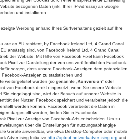
 Speicherung der Cookies durch eine entsprechende Einstellung
Website bezogenen Daten (inkl. Ihrer IP-Adresse) an Google
rladen und installieren:
ezeigte Werbung anhand Ihres Surfverhaltens gezielt auf Ihre
ou are an EU resident, by Facebook Ireland Ltd, 4 Grand Canal
r EU ansässig sind, von Facebook Ireland Ltd, 4 Grand Canal
etrieb der Website. Mit Hilfe von Facebook Pixel kann Facebook
k Pixel zur Darstellung der von uns veröffentlichten Facebook-
l dafür sorgen, dass unsere Facebook-Anzeigen dem potenziellen
n Facebook-Anzeigen zu statistischen und
 weitergeleitet wurden (so genannte „
Konversion
” oder
 wird von Facebook direkt eingesetzt, wenn Sie unsere Website
ie eingeloggt sind, wird der Besuch auf unserer Website in
ntität der Nutzer. Facebook speichert und verarbeitet jedoch die
 erstellt werden können. Facebook verarbeitet die Daten in
gen dargestellt werden, finden Sie in Facebooks
ook Pixel zur Anzeige von Facebook-Ads entscheiden. Um zu
Anweisungen über die Einstellungen für nutzungsabhängige
uf alle Geräte anwendbar, wie etwa Desktop-Computer oder mobile
 Advertising Initiative
http://optout.networkadvertising.org
und