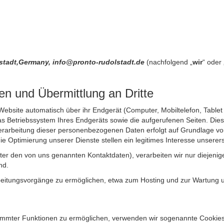
stadt,Germany, info@pronto-rudolstadt.de
(nachfolgend „
wir
“ oder 
n und Übermittlung an Dritte
site automatisch über ihr Endgerät (Computer, Mobiltelefon, Tablet et
 Betriebssystem Ihres Endgeräts sowie die aufgerufenen Seiten. Dies 
rarbeitung dieser personenbezogenen Daten erfolgt auf Grundlage von
Optimierung unserer Dienste stellen ein legitimes Interesse unsererse
unter den von uns genannten Kontaktdaten), verarbeiten wir nur diejen
nd.
itungsvorgänge zu ermöglichen, etwa zum Hosting und zur Wartung uns
timmter Funktionen zu ermöglichen, verwenden wir sogenannte Cookies. 