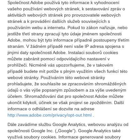
Společnost Adobe používá tyto informace k vyhodnocení
vašeho používání webových stránek, k sestavování zpráv o
aktivitách webových stránek pro provozovatele webových
stránek a k provádění dalších služeb souvisejících s
používáním webu a internetu. Pokud to zákon nařizuje, nebo
jestliže třetí strany zpracují tyto údaje jménem společnosti
Adobe, mohou být tyto informace případně postoupeny třetím
stranám. V žádném případě není vaše IP adresa spojena s
jinými daty společnosti Adobe. Instalaci souborů cookies
můžete zabránit pomocí odpovídajícího nastavení v
prohlížeči. Nicméně vás upozorňujeme, že v takovém
případě budete mít potíže s plným využitím všech funkcí této
webové stránky. Používáním této webové stránky
prohlašujete, že souhlasíte se zpracováním shromážděných
údajů o vás výše popsaným způsobem a za výše uvedeným
účelem. Shromažďování dat pro společnost Adobe můžete
ukončit kdykoli, účinek se však projeví se zpožděním. Další
informace o odhlášení se dozvíte na adrese
http://www.adobe.com/privacy/opt-out.html
.
Dále zavádíme službu Google Analytics, webovou analýzu od
společnosti Google Inc. („Google“). Google Analytics také
využívá soubory cookies. Informace generované soubory