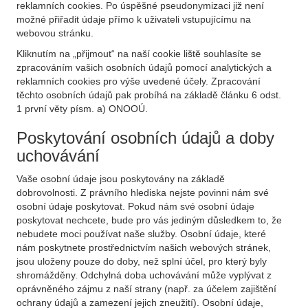
reklamních cookies. Po úspěšné pseudonymizaci již není
možné přiřadit údaje přímo k uživateli vstupujícímu na
webovou stránku.
Kliknutím na „přijmout“ na naší cookie liště souhlasíte se
zpracováním vašich osobních údajů pomocí analytických a
reklamních cookies pro výše uvedené účely. Zpracování
těchto osobních údajů pak probíhá na základě článku 6 odst.
1 první věty písm. a) ONOOÚ.
Poskytování osobních údajů a doby
uchovávání
Vaše osobní údaje jsou poskytovány na základě
dobrovolnosti. Z právního hlediska nejste povinni nám své
osobní údaje poskytovat. Pokud nám své osobní údaje
poskytovat nechcete, bude pro vás jediným důsledkem to, že
nebudete moci používat naše služby. Osobní údaje, které
nám poskytnete prostřednictvím našich webových stránek,
jsou uloženy pouze do doby, než splní účel, pro který byly
shromážděny. Odchylná doba uchovávání může vyplývat z
oprávněného zájmu z naší strany (např. za účelem zajištění
ochrany údajů a zamezení jejich zneužití). Osobní údaje,