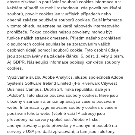
abyste získávali o používání souborů cookies informace a v
každém případě se mohli rozhodnout, zda povolit používání
souborů, povolit cookies jen v určitých případech nebo
obecně zakázat používání souborů cookies. Další informace
v tomto ohledu naleznete na kartě nápovědy internetového
prohlížeče. Pokud cookies nejsou povoleny, mohou být
funkce našich stránek omezené. Přijetím našeho prohlášení
o souborech cookie souhlasíte se zpracováním vašich
osobních údajů pomocí souborů cookie. Tyto osobní údaje
jsou zpracovávány na základě článku. 6, odst. 1, věty 1 písm.
A) GDPR. Následující informace popisují konkrétní soubory
cookies.
Využíváme službu Adobe Analytics, službu společnosti Adobe
Systems Software Ireland Limited (4-6 Riverwalk Citywest
Business Campus, Dublin 24, Irská republika, dále jen
„Adobe“). Tato služba používá soubory cookies, které jsou
uloženy v zařízení a umožňují analýzu vašeho používání
webu. Informace vygenerované soubory cookies o vašem
používání tohoto webu (včetně vaší IP adresy) jsou
převedeny na servery společnosti Adobe v Irsku,
anonymizovány a poté převedeny v anonymní podobě na
servery v USA pro další zpracování, a tam jsou i uloženy.