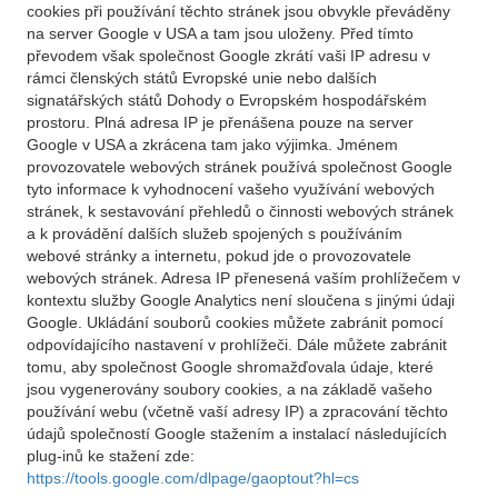
cookies při používání těchto stránek jsou obvykle převáděny
na server Google v USA a tam jsou uloženy. Před tímto
převodem však společnost Google zkrátí vaši IP adresu v
rámci členských států Evropské unie nebo dalších
signatářských států Dohody o Evropském hospodářském
prostoru. Plná adresa IP je přenášena pouze na server
Google v USA a zkrácena tam jako výjimka. Jménem
provozovatele webových stránek používá společnost Google
tyto informace k vyhodnocení vašeho využívání webových
stránek, k sestavování přehledů o činnosti webových stránek
a k provádění dalších služeb spojených s používáním
webové stránky a internetu, pokud jde o provozovatele
webových stránek. Adresa IP přenesená vaším prohlížečem v
kontextu služby Google Analytics není sloučena s jinými údaji
Google. Ukládání souborů cookies můžete zabránit pomocí
odpovídajícího nastavení v prohlížeči. Dále můžete zabránit
tomu, aby společnost Google shromažďovala údaje, které
jsou vygenerovány soubory cookies, a na základě vašeho
používání webu (včetně vaší adresy IP) a zpracování těchto
údajů společností Google stažením a instalací následujících
plug-inů ke stažení zde:
https://tools.google.com/dlpage/gaoptout?hl=cs