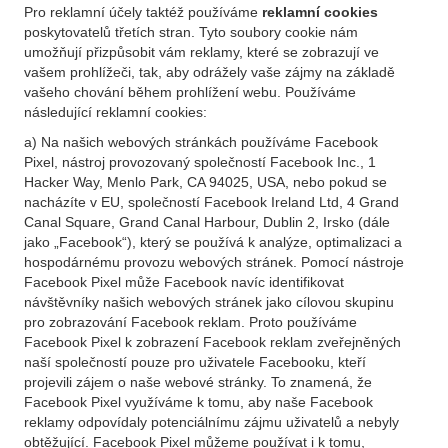
Pro reklamní účely taktéž používáme
reklamní cookies
poskytovatelů třetích stran. Tyto soubory cookie nám
umožňují přizpůsobit vám reklamy, které se zobrazují ve
vašem prohlížeči, tak, aby odrážely vaše zájmy na základě
vašeho chování během prohlížení webu. Používáme
následující reklamní cookies:
a) Na našich webových stránkách používáme Facebook
Pixel, nástroj provozovaný společností Facebook Inc., 1
Hacker Way, Menlo Park, CA 94025, USA, nebo pokud se
nacházíte v EU, společností Facebook Ireland Ltd, 4 Grand
Canal Square, Grand Canal Harbour, Dublin 2, Irsko (dále
jako „Facebook“), který se používá k analýze, optimalizaci a
hospodárnému provozu webových stránek. Pomocí nástroje
Facebook Pixel může Facebook navíc identifikovat
návštěvníky našich webových stránek jako cílovou skupinu
pro zobrazování Facebook reklam. Proto používáme
Facebook Pixel k zobrazení Facebook reklam zveřejněných
naší společností pouze pro uživatele Facebooku, kteří
projevili zájem o naše webové stránky. To znamená, že
Facebook Pixel využíváme k tomu, aby naše Facebook
reklamy odpovídaly potenciálnímu zájmu uživatelů a nebyly
obtěžující. Facebook Pixel můžeme používat i k tomu,