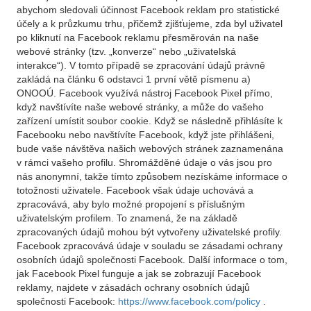
abychom sledovali účinnost Facebook reklam pro statistické
účely a k průzkumu trhu, přičemž zjišťujeme, zda byl uživatel
po kliknutí na Facebook reklamu přesměrován na naše
webové stránky (tzv. „konverze“ nebo „uživatelská
interakce“). V tomto případě se zpracování údajů právně
zakládá na článku 6 odstavci 1 první větě písmenu a)
ONOOÚ. Facebook využívá nástroj Facebook Pixel přímo,
když navštívíte naše webové stránky, a může do vašeho
zařízení umístit soubor cookie. Když se následně přihlásíte k
Facebooku nebo navštívíte Facebook, když jste přihlášeni,
bude vaše návštěva našich webových stránek zaznamenána
v rámci vašeho profilu. Shromážděné údaje o vás jsou pro
nás anonymní, takže tímto způsobem nezískáme informace o
totožnosti uživatele. Facebook však údaje uchovává a
zpracovává, aby bylo možné propojení s příslušným
uživatelským profilem. To znamená, že na základě
zpracovaných údajů mohou být vytvořeny uživatelské profily.
Facebook zpracovává údaje v souladu se zásadami ochrany
osobních údajů společnosti Facebook. Další informace o tom,
jak Facebook Pixel funguje a jak se zobrazují Facebook
reklamy, najdete v zásadách ochrany osobních údajů
společnosti Facebook:
https://www.facebook.com/policy
.