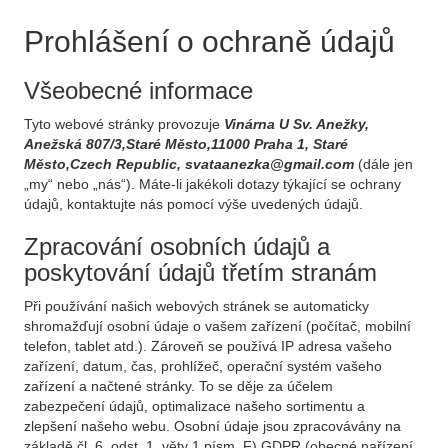
Prohlášení o ochraně údajů
Všeobecné informace
Tyto webové stránky provozuje
Vinárna U Sv. Anežky,
Anežská 807/3,Staré Město,11000 Praha 1, Staré
Město,Czech Republic, svataanezka@gmail.com
(dále jen
„my“ nebo „nás“). Máte-li jakékoli dotazy týkající se ochrany
údajů, kontaktujte nás pomocí výše uvedených údajů.
Zpracování osobních údajů a
poskytování údajů třetím stranám
Při používání našich webových stránek se automaticky
shromažďují osobní údaje o vašem zařízení (počítač, mobilní
telefon, tablet atd.). Zároveň se používá IP adresa vašeho
zařízení, datum, čas, prohlížeč, operační systém vašeho
zařízení a načtené stránky. To se děje za účelem
zabezpečení údajů, optimalizace našeho sortimentu a
zlepšení našeho webu. Osobní údaje jsou zpracovávány na
základě čl. 6, odst. 1, věty 1 písm. F) GDPR (obecné nařízení