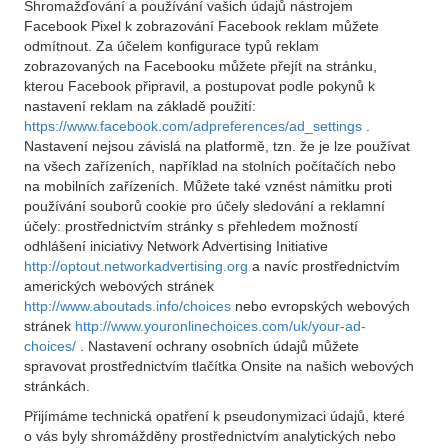
Shromažďování a používání vašich údajů nástrojem
Facebook Pixel k zobrazování Facebook reklam můžete
odmítnout. Za účelem konfigurace typů reklam
zobrazovaných na Facebooku můžete přejít na stránku,
kterou Facebook připravil, a postupovat podle pokynů k
nastavení reklam na základě použití:
https://www.facebook.com/adpreferences/ad_settings
.
Nastavení nejsou závislá na platformě, tzn. že je lze používat
na všech zařízeních, například na stolních počítačích nebo
na mobilních zařízeních. Můžete také vznést námitku proti
používání souborů cookie pro účely sledování a reklamní
účely: prostřednictvím stránky s přehledem možností
odhlášení iniciativy Network Advertising Initiative
http://optout.networkadvertising.org
a navíc prostřednictvím
amerických webových stránek
http://www.aboutads.info/choices
nebo evropských webových
stránek
http://www.youronlinechoices.com/uk/your-ad-
choices/
. Nastavení ochrany osobních údajů můžete
spravovat prostřednictvím tlačítka Onsite na našich webových
stránkách.
Přijímáme technická opatření k pseudonymizaci údajů, které
o vás byly shromážděny prostřednictvím analytických nebo