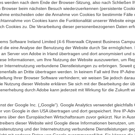
s werden nach dem Ende der Browser-Sitzung, also nach Schließen Ihr
n Browser beim nächsten Besuch wiederzuerkennen (persistente Cookies
ahme entscheiden oder die Annahme von Cookies für bestimmte Fälle o
r Nichtannahme von Cookies kann die Funktionalität unserer Website ein
h Cookies zu. Die Verarbeitung dieser personenbezogenen Daten erfolg
ems Software Ireland Limited (4-6 Riverwalk Citywest Business Campus,
d die eine Analyse der Benutzung der Website durch Sie ermöglichen. 
n an Server von Adobe in Irland übertragen und dort anonymisiert und 
iese Informationen, um Ihre Nutzung der Website auszuwerten, um Repor
Internetnutzung verbundene Dienstleistungen zu erbringen. Soweit ge
nenfalls an Dritte übertragen werden. In keinem Fall wird Ihre IP-Adr
ellung Ihrer Browser Software verhindern; wir weisen Sie jedoch darauf
ie Nutzung dieser Website erklären Sie sich mit der Bearbeitung der ü
nerhebung durch Adobe kann jederzeit mit Wirkung für die Zukunft w
st der Google Inc. („Google“). Google Analytics verwendet gleichfalls
r von Google in den USA übertragen und dort gespeichert. Ihre IP-Adr
s über den Europäischen Wirtschaftsraum zuvor gekürzt. Nur in Ausna
etreibers dieser Website wird Google diese Informationen benutzen, u
bsitenutzung und der Internetnutzung verbundene Dienstleistungen g