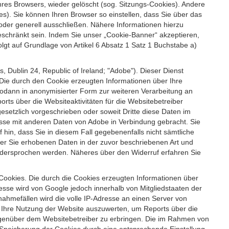
es Browsers, wieder gelöscht (sog. Sitzungs-Cookies). Andere
). Sie können Ihren Browser so einstellen, dass Sie über das
der generell ausschließen. Nähere Informationen hierzu
geschränkt sein. Indem Sie unser „Cookie-Banner“ akzeptieren,
t auf Grundlage von Artikel 6 Absatz 1 Satz 1 Buchstabe a)
 Dublin 24, Republic of Ireland; "Adobe"). Dieser Dienst
Die durch den Cookie erzeugten Informationen über Ihre
sodann in anonymisierter Form zur weiteren Verarbeitung an
ts über die Websiteaktivitäten für die Websitebetreiber
setzlich vorgeschrieben oder soweit Dritte diese Daten im
esse mit anderen Daten von Adobe in Verbindung gebracht. Sie
 hin, dass Sie in diesem Fall gegebenenfalls nicht sämtliche
ber Sie erhobenen Daten in der zuvor beschriebenen Art und
idersprochen werden. Näheres über den Widerruf erfahren Sie
 Cookies. Die durch die Cookies erzeugten Informationen über
esse wird von Google jedoch innerhalb von Mitgliedstaaten der
hmefällen wird die volle IP-Adresse an einen Server von
m Ihre Nutzung der Website auszuwerten, um Reports über die
egenüber dem Websitebetreiber zu erbringen. Die im Rahmen von