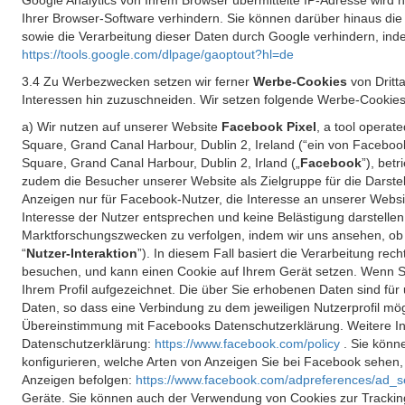
Google Analytics von Ihrem Browser übermittelte IP-Adresse wird
Ihrer Browser-Software verhindern. Sie können darüber hinaus die
sowie die Verarbeitung dieser Daten durch Google verhindern, inde
https://tools.google.com/dlpage/gaoptout?hl=de
3.4 Zu Werbezwecken setzen wir ferner
Werbe-Cookies
von Dritt
Interessen hin zuzuschneiden. Wir setzen folgende Werbe-Cookies
a) Wir nutzen auf unserer Website
Facebook Pixel
, a tool operat
Square, Grand Canal Harbour, Dublin 2, Ireland (“ein von Facebook
Square, Grand Canal Harbour, Dublin 2, Irland („
Facebook
”), bet
zudem die Besucher unserer Website als Zielgruppe für die Darst
Anzeigen nur für Facebook-Nutzer, die Interesse an unserer Websi
Interesse der Nutzer entsprechen und keine Belästigung darstelle
Marktforschungszwecken zu verfolgen, indem wir uns ansehen, ob 
“
Nutzer-Interaktion
”). In diesem Fall basiert die Verarbeitung re
besuchen, und kann einen Cookie auf Ihrem Gerät setzen. Wenn Si
Ihrem Profil aufgezeichnet. Die über Sie erhobenen Daten sind für 
Daten, so dass eine Verbindung zu dem jeweiligen Nutzerprofil mögl
Übereinstimmung mit Facebooks Datenschutzerklärung. Weitere Inf
Datenschutzerklärung:
https://www.facebook.com/policy
. Sie kön
konfigurieren, welche Arten von Anzeigen Sie bei Facebook sehen
Anzeigen befolgen:
https://www.facebook.com/adpreferences/ad_s
Geräte. Sie können auch der Verwendung von Cookies zur Tracking