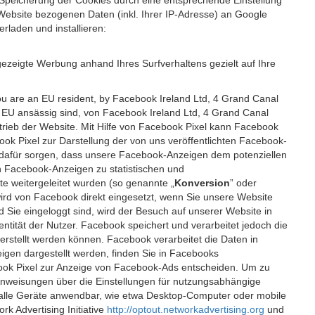
 Speicherung der Cookies durch eine entsprechende Einstellung
Website bezogenen Daten (inkl. Ihrer IP-Adresse) an Google
rladen und installieren:
ezeigte Werbung anhand Ihres Surfverhaltens gezielt auf Ihre
ou are an EU resident, by Facebook Ireland Ltd, 4 Grand Canal
r EU ansässig sind, von Facebook Ireland Ltd, 4 Grand Canal
etrieb der Website. Mit Hilfe von Facebook Pixel kann Facebook
k Pixel zur Darstellung der von uns veröffentlichten Facebook-
l dafür sorgen, dass unsere Facebook-Anzeigen dem potenziellen
n Facebook-Anzeigen zu statistischen und
 weitergeleitet wurden (so genannte „
Konversion
” oder
 wird von Facebook direkt eingesetzt, wenn Sie unsere Website
ie eingeloggt sind, wird der Besuch auf unserer Website in
ntität der Nutzer. Facebook speichert und verarbeitet jedoch die
 erstellt werden können. Facebook verarbeitet die Daten in
gen dargestellt werden, finden Sie in Facebooks
ook Pixel zur Anzeige von Facebook-Ads entscheiden. Um zu
Anweisungen über die Einstellungen für nutzungsabhängige
uf alle Geräte anwendbar, wie etwa Desktop-Computer oder mobile
 Advertising Initiative
http://optout.networkadvertising.org
und