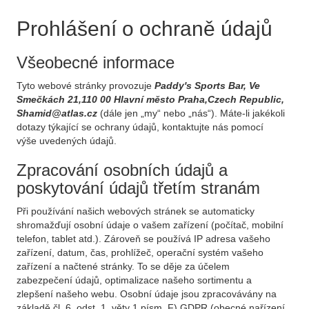
Prohlášení o ochraně údajů
Všeobecné informace
Tyto webové stránky provozuje
Paddy's Sports Bar, Ve
Smečkách 21,110 00 Hlavní město Praha,Czech Republic,
Shamid@atlas.cz
(dále jen „my“ nebo „nás“). Máte-li jakékoli
dotazy týkající se ochrany údajů, kontaktujte nás pomocí
výše uvedených údajů.
Zpracování osobních údajů a
poskytování údajů třetím stranám
Při používání našich webových stránek se automaticky
shromažďují osobní údaje o vašem zařízení (počítač, mobilní
telefon, tablet atd.). Zároveň se používá IP adresa vašeho
zařízení, datum, čas, prohlížeč, operační systém vašeho
zařízení a načtené stránky. To se děje za účelem
zabezpečení údajů, optimalizace našeho sortimentu a
zlepšení našeho webu. Osobní údaje jsou zpracovávány na
základě čl. 6, odst. 1, věty 1 písm. F) GDPR (obecné nařízení