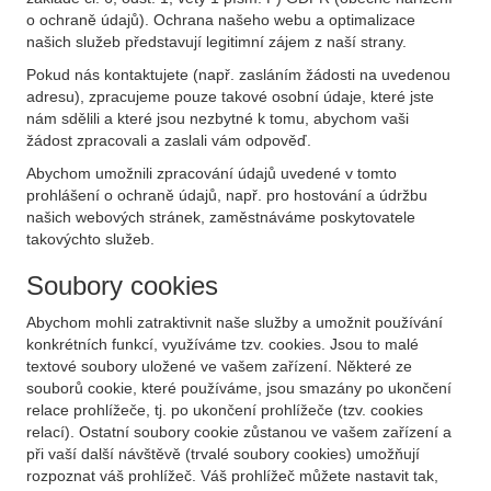
o ochraně údajů). Ochrana našeho webu a optimalizace
našich služeb představují legitimní zájem z naší strany.
Pokud nás kontaktujete (např. zasláním žádosti na uvedenou
adresu), zpracujeme pouze takové osobní údaje, které jste
nám sdělili a které jsou nezbytné k tomu, abychom vaši
žádost zpracovali a zaslali vám odpověď.
Abychom umožnili zpracování údajů uvedené v tomto
prohlášení o ochraně údajů, např. pro hostování a údržbu
našich webových stránek, zaměstnáváme poskytovatele
takovýchto služeb.
Soubory cookies
Abychom mohli zatraktivnit naše služby a umožnit používání
konkrétních funkcí, využíváme tzv. cookies. Jsou to malé
textové soubory uložené ve vašem zařízení. Některé ze
souborů cookie, které používáme, jsou smazány po ukončení
relace prohlížeče, tj. po ukončení prohlížeče (tzv. cookies
relací). Ostatní soubory cookie zůstanou ve vašem zařízení a
při vaší další návštěvě (trvalé soubory cookies) umožňují
rozpoznat váš prohlížeč. Váš prohlížeč můžete nastavit tak,