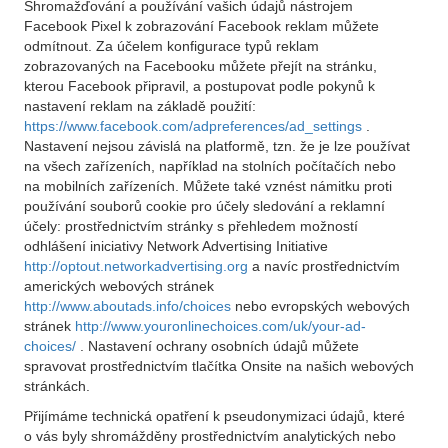
Shromažďování a používání vašich údajů nástrojem
Facebook Pixel k zobrazování Facebook reklam můžete
odmítnout. Za účelem konfigurace typů reklam
zobrazovaných na Facebooku můžete přejít na stránku,
kterou Facebook připravil, a postupovat podle pokynů k
nastavení reklam na základě použití:
https://www.facebook.com/adpreferences/ad_settings
.
Nastavení nejsou závislá na platformě, tzn. že je lze používat
na všech zařízeních, například na stolních počítačích nebo
na mobilních zařízeních. Můžete také vznést námitku proti
používání souborů cookie pro účely sledování a reklamní
účely: prostřednictvím stránky s přehledem možností
odhlášení iniciativy Network Advertising Initiative
http://optout.networkadvertising.org
a navíc prostřednictvím
amerických webových stránek
http://www.aboutads.info/choices
nebo evropských webových
stránek
http://www.youronlinechoices.com/uk/your-ad-
choices/
. Nastavení ochrany osobních údajů můžete
spravovat prostřednictvím tlačítka Onsite na našich webových
stránkách.
Přijímáme technická opatření k pseudonymizaci údajů, které
o vás byly shromážděny prostřednictvím analytických nebo