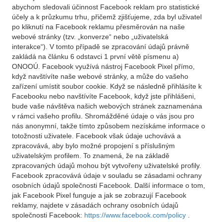
abychom sledovali účinnost Facebook reklam pro statistické
účely a k průzkumu trhu, přičemž zjišťujeme, zda byl uživatel
po kliknutí na Facebook reklamu přesměrován na naše
webové stránky (tzv. „konverze“ nebo „uživatelská
interakce“). V tomto případě se zpracování údajů právně
zakládá na článku 6 odstavci 1 první větě písmenu a)
ONOOÚ. Facebook využívá nástroj Facebook Pixel přímo,
když navštívíte naše webové stránky, a může do vašeho
zařízení umístit soubor cookie. Když se následně přihlásíte k
Facebooku nebo navštívíte Facebook, když jste přihlášeni,
bude vaše návštěva našich webových stránek zaznamenána
v rámci vašeho profilu. Shromážděné údaje o vás jsou pro
nás anonymní, takže tímto způsobem nezískáme informace o
totožnosti uživatele. Facebook však údaje uchovává a
zpracovává, aby bylo možné propojení s příslušným
uživatelským profilem. To znamená, že na základě
zpracovaných údajů mohou být vytvořeny uživatelské profily.
Facebook zpracovává údaje v souladu se zásadami ochrany
osobních údajů společnosti Facebook. Další informace o tom,
jak Facebook Pixel funguje a jak se zobrazují Facebook
reklamy, najdete v zásadách ochrany osobních údajů
společnosti Facebook:
https://www.facebook.com/policy
.