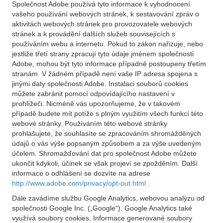
Společnost Adobe používá tyto informace k vyhodnocení
vašeho používání webových stránek, k sestavování zpráv o
aktivitách webových stránek pro provozovatele webových
stránek a k provádění dalších služeb souvisejících s
používáním webu a internetu. Pokud to zákon nařizuje, nebo
jestliže třetí strany zpracují tyto údaje jménem společnosti
Adobe, mohou být tyto informace případně postoupeny třetím
stranám. V žádném případě není vaše IP adresa spojena s
jinými daty společnosti Adobe. Instalaci souborů cookies
můžete zabránit pomocí odpovídajícího nastavení v
prohlížeči. Nicméně vás upozorňujeme, že v takovém
případě budete mít potíže s plným využitím všech funkcí této
webové stránky. Používáním této webové stránky
prohlašujete, že souhlasíte se zpracováním shromážděných
údajů o vás výše popsaným způsobem a za výše uvedeným
účelem. Shromažďování dat pro společnost Adobe můžete
ukončit kdykoli, účinek se však projeví se zpožděním. Další
informace o odhlášení se dozvíte na adrese
http://www.adobe.com/privacy/opt-out.html
.
Dále zavádíme službu Google Analytics, webovou analýzu od
společnosti Google Inc. („Google“). Google Analytics také
využívá soubory cookies. Informace generované soubory