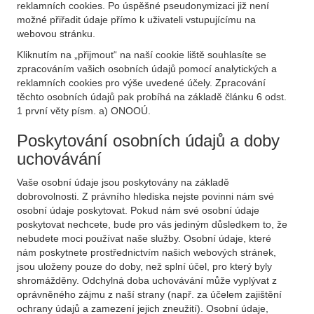
reklamních cookies. Po úspěšné pseudonymizaci již není
možné přiřadit údaje přímo k uživateli vstupujícímu na
webovou stránku.
Kliknutím na „přijmout“ na naší cookie liště souhlasíte se
zpracováním vašich osobních údajů pomocí analytických a
reklamních cookies pro výše uvedené účely. Zpracování
těchto osobních údajů pak probíhá na základě článku 6 odst.
1 první věty písm. a) ONOOÚ.
Poskytování osobních údajů a doby
uchovávání
Vaše osobní údaje jsou poskytovány na základě
dobrovolnosti. Z právního hlediska nejste povinni nám své
osobní údaje poskytovat. Pokud nám své osobní údaje
poskytovat nechcete, bude pro vás jediným důsledkem to, že
nebudete moci používat naše služby. Osobní údaje, které
nám poskytnete prostřednictvím našich webových stránek,
jsou uloženy pouze do doby, než splní účel, pro který byly
shromážděny. Odchylná doba uchovávání může vyplývat z
oprávněného zájmu z naší strany (např. za účelem zajištění
ochrany údajů a zamezení jejich zneužití). Osobní údaje,