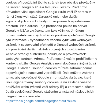
cookies při používání těchto stránek jsou obvykle převáděny
na server Google v USA a tam jsou uloženy. Před tímto
převodem však společnost Google zkrátí vaši IP adresu v
rámci členských států Evropské unie nebo dalších
signatářských států Dohody o Evropském hospodářském
prostoru. Plná adresa IP je přenášena pouze na server
Google v USA a zkrácena tam jako výjimka. Jménem
provozovatele webových stránek používá společnost Google
tyto informace k vyhodnocení vašeho využívání webových
stránek, k sestavování přehledů o činnosti webových stránek
a k provádění dalších služeb spojených s používáním
webové stránky a internetu, pokud jde o provozovatele
webových stránek. Adresa IP přenesená vaším prohlížečem v
kontextu služby Google Analytics není sloučena s jinými údaji
Google. Ukládání souborů cookies můžete zabránit pomocí
odpovídajícího nastavení v prohlížeči. Dále můžete zabránit
tomu, aby společnost Google shromažďovala údaje, které
jsou vygenerovány soubory cookies, a na základě vašeho
používání webu (včetně vaší adresy IP) a zpracování těchto
údajů společností Google stažením a instalací následujících
plug-inů ke stažení zde:
https://tools.google.com/dlpage/gaoptout?hl=cs