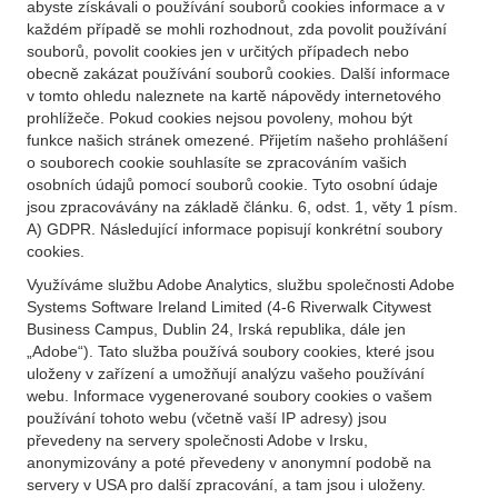
abyste získávali o používání souborů cookies informace a v
každém případě se mohli rozhodnout, zda povolit používání
souborů, povolit cookies jen v určitých případech nebo
obecně zakázat používání souborů cookies. Další informace
v tomto ohledu naleznete na kartě nápovědy internetového
prohlížeče. Pokud cookies nejsou povoleny, mohou být
funkce našich stránek omezené. Přijetím našeho prohlášení
o souborech cookie souhlasíte se zpracováním vašich
osobních údajů pomocí souborů cookie. Tyto osobní údaje
jsou zpracovávány na základě článku. 6, odst. 1, věty 1 písm.
A) GDPR. Následující informace popisují konkrétní soubory
cookies.
Využíváme službu Adobe Analytics, službu společnosti Adobe
Systems Software Ireland Limited (4-6 Riverwalk Citywest
Business Campus, Dublin 24, Irská republika, dále jen
„Adobe“). Tato služba používá soubory cookies, které jsou
uloženy v zařízení a umožňují analýzu vašeho používání
webu. Informace vygenerované soubory cookies o vašem
používání tohoto webu (včetně vaší IP adresy) jsou
převedeny na servery společnosti Adobe v Irsku,
anonymizovány a poté převedeny v anonymní podobě na
servery v USA pro další zpracování, a tam jsou i uloženy.