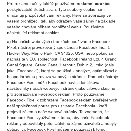
Pro reklamní účely taktéž používáme
reklamní cookies
poskytovatelů třetích stran. Tyto soubory cookie nám
umožňují přizpůsobit vám reklamy, které se zobrazují ve
vašem prohlížeči, tak, aby odrážely vaše zájmy na základě
vašeho chování během prohlížení webu. Používáme
následující reklamní cookies:
a) Na našich webových stránkách používáme Facebook
Pixel, nástroj provozovaný společností Facebook Inc., 1
Hacker Way, Menlo Park, CA 94025, USA, nebo pokud se
nacházíte v EU, společností Facebook Ireland Ltd, 4 Grand
Canal Square, Grand Canal Harbour, Dublin 2, Irsko (dále
jako „Facebook“), který se používá k analýze, optimalizaci a
hospodárnému provozu webových stránek. Pomocí nástroje
Facebook Pixel může Facebook navíc identifikovat
návštěvníky našich webových stránek jako cílovou skupinu
pro zobrazování Facebook reklam. Proto používáme
Facebook Pixel k zobrazení Facebook reklam zveřejněných
naší společností pouze pro uživatele Facebooku, kteří
projevili zájem o naše webové stránky. To znamená, že
Facebook Pixel využíváme k tomu, aby naše Facebook
reklamy odpovídaly potenciálnímu zájmu uživatelů a nebyly
obtěžující. Facebook Pixel můžeme používat i k tomu,