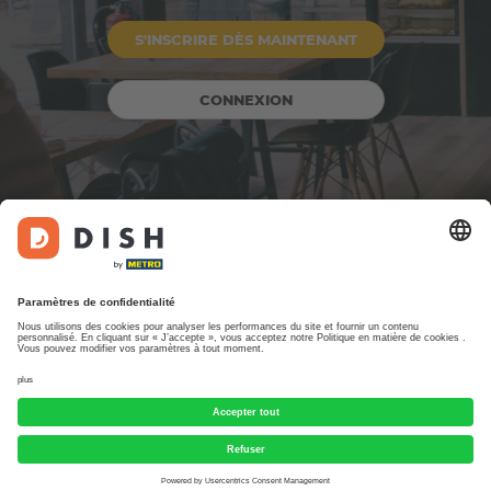
S'INSCRIRE DÈS MAINTENANT
CONNEXION
Conçu par DISH Digital Solutions GmbH. Tous droits réservés.
Mentions légales
FAQ
Conditions d'utilisation
Protection des données
Paramètres de confidentialité