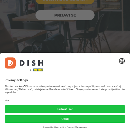
PRIJAVI SE
Dizajniralo društvo DISH Digital Solutions GmbH. Sva prava pridržana.
Pravne informacije
Česta pitanja
Uvjeti uporabe
Zaštita podataka
Postavke privatnosti