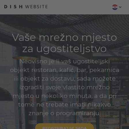
Vaše mrežno mjesto
za ugostiteljstvo
Neovisno je li vaš ugostiteljski
objekt restoran, kafić, bar, pekarnica
ili objekt za dostavu, sada možete
izgraditi svoje vlastito mrežno
mjesto u nekoliko minuta, a da pri
tome ne trebate imati nikakvo
znanje o programiranju.
REGISTRIRAJ SE SADA