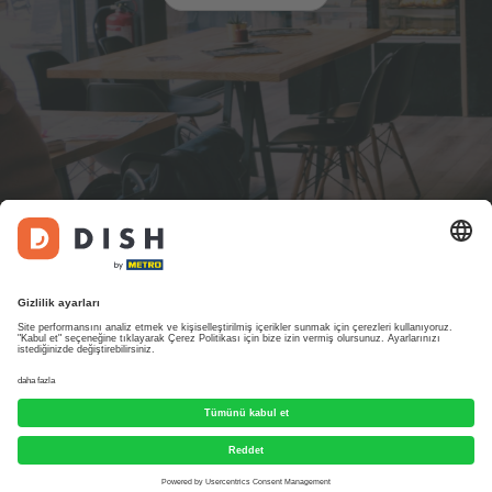
DISH Digital Solutions GmbH tarafından tasarlanmıştır. Tüm hakları saklıdır.
Yasal Bilgiler
Sıkça sorulan sorular
Kullanım Şartları
Veri Gizliliği
Gizlilik Ayarları